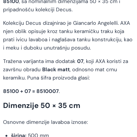
85100
, sa nominalnim dimenzijama 50 × 35 cm i
pripadnošću kolekciji Decus.
Kolekciju Decus dizajnirao je Giancarlo Angelelli. AXA
njen oblik opisuje kroz tanku keramičku traku koja
prati ivicu lavaboa i naglašava tanku konstrukciju, kao
i meku i duboku unutrašnju posudu.
Tražena varijanta ima dodatak
07
, koji AXA koristi za
završnu obradu
Black matt
, odnosno mat crnu
keramiku. Puna šifra proizvoda glasi:
85100 + 07 = 8510007
.
Dimenzije 50 × 35 cm
Osnovne dimenzije lavaboa iznose:
širina:
500 mm