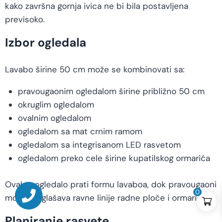
kako završna gornja ivica ne bi bila postavljena
previsoko.
Izbor ogledala
Lavabo širine 50 cm može se kombinovati sa:
pravougaonim ogledalom širine približno 50 cm
okruglim ogledalom
ovalnim ogledalom
ogledalom sa mat crnim ramom
ogledalom sa integrisanom LED rasvetom
ogledalom preko cele širine kupatilskog ormarića
Ovalno ogledalo prati formu lavaboa, dok pravougaoni
0
model naglašava ravne linije radne ploče i ormarića.
Planiranje rasvete