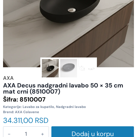
AXA
AXA Decus nadgradni lavabo 50 × 35 cm
mat crni (8510007)
Šifra:
8510007
Kategorije:
Lavabo za kupatilo
,
Nadgradni lavabo
Brend:
AXA Colavene
34.311,00
RSD
Dodaj u korpu