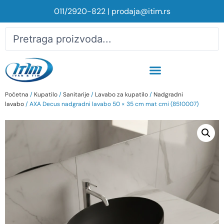
011/2920-822
|
prodaja@itim.rs
Početna
/
Kupatilo
/
Sanitarije
/
Lavabo za kupatilo
/
Nadgradni
lavabo
/ AXA Decus nadgradni lavabo 50 × 35 cm mat crni (8510007)