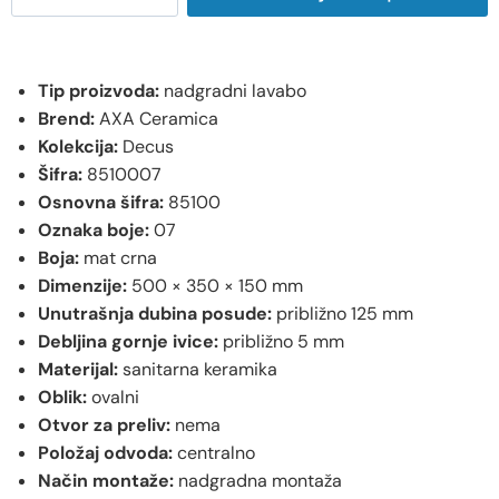
Tip proizvoda:
nadgradni lavabo
Brend:
AXA Ceramica
Kolekcija:
Decus
Šifra:
8510007
Osnovna šifra:
85100
Oznaka boje:
07
Boja:
mat crna
Dimenzije:
500 × 350 × 150 mm
Unutrašnja dubina posude:
približno 125 mm
Debljina gornje ivice:
približno 5 mm
Materijal:
sanitarna keramika
Oblik:
ovalni
Otvor za preliv:
nema
Položaj odvoda:
centralno
Način montaže:
nadgradna montaža