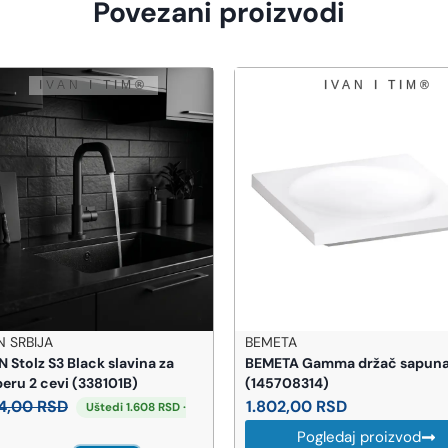
Povezani proizvodi
TA
GEBERIT
TA Gamma držač sapuna
Geberit Selnova WC šolja kon
08314)
set sa WC daskom (501.752.00
2,00
RSD
14.089,00
RSD
Pogledaj proizvod
Pogledaj proizvod