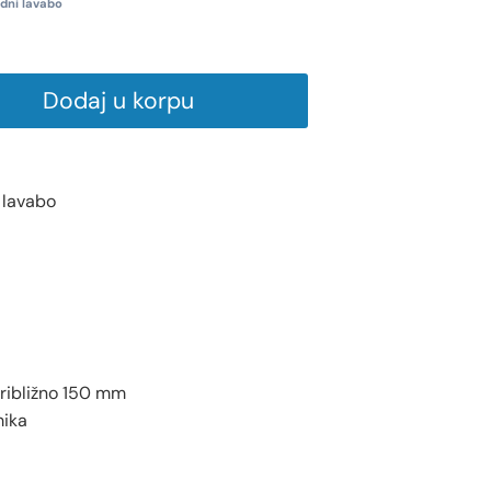
dni lavabo
Dodaj u korpu
 lavabo
ribližno 150 mm
mika