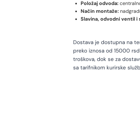
Položaj odvoda:
centraln
Način montaže:
nadgrad
Slavina, odvodni ventil i 
Dostava je dostupna na teri
preko iznosa od 15000 rsd 
troškova, dok se za dosta
sa tarifnikom kurirske služb