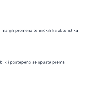
 manjih promena tehničkih karakteristika
oblik i postepeno se spušta prema