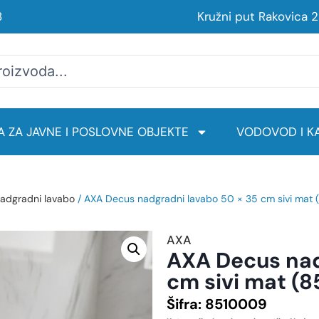
8
Kružni put Rakovica 
 ZA JAVNE I POSLOVNE OBJEKTE
VODOVOD I KA
adgradni lavabo
/ AXA Decus nadgradni lavabo 50 × 35 cm sivi mat
AXA
AXA Decus nad
cm sivi mat (
Šifra:
8510009