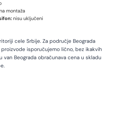
o
na montaža
sifon:
nisu uključeni
toriji cele Srbije. Za područje Beograda
proizvode isporučujemo lično, bez ikakvih
vu van Beograda obračunava cena u skladu
e.