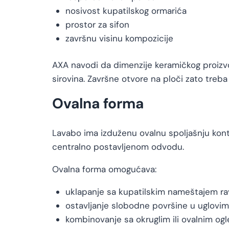
nosivost kupatilskog ormarića
prostor za sifon
završnu visinu kompozicije
AXA navodi da dimenzije keramičkog proizvo
sirovina. Završne otvore na ploči zato treb
Ovalna forma
Lavabo ima izduženu ovalnu spoljašnju kont
centralno postavljenom odvodu.
Ovalna forma omogućava:
uklapanje sa kupatilskim nameštajem ravn
ostavljanje slobodne površine u uglovi
kombinovanje sa okruglim ili ovalnim og