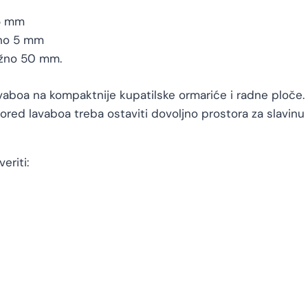
25 mm
žno 5 mm
ižno 50 mm.
vaboa na kompaktnije kupatilske ormariće i radne ploče
i pored lavaboa treba ostaviti dovoljno prostora za slavin
eriti: