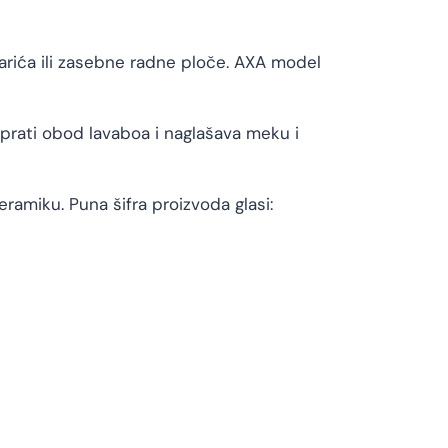
arića ili zasebne radne ploče. AXA model
a prati obod lavaboa i naglašava meku i
ramiku. Puna šifra proizvoda glasi: