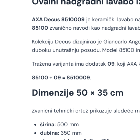
Ovalni nadgradni lavabo 
AXA Decus 8510009
je keramički lavabo n
85100
zvanično navodi kao nadgradni lavab
Kolekciju Decus dizajnirao je Giancarlo Ange
duboku unutrašnju posudu. Model 85100 im
Tražena varijanta ima dodatak
09
, koji AXA
85100 + 09 = 8510009
.
Dimenzije 50 × 35 cm
Zvanični tehnički crtež prikazuje sledeće m
širina:
500 mm
dubina:
350 mm