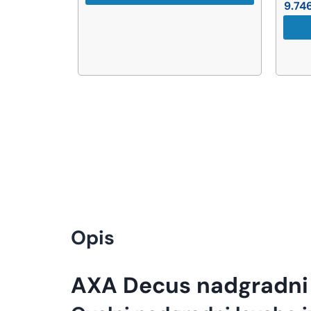
9.746,00
RSD
AKCIJA
Pogledaj proizvod
Opis
AXA Decus nadgradni 