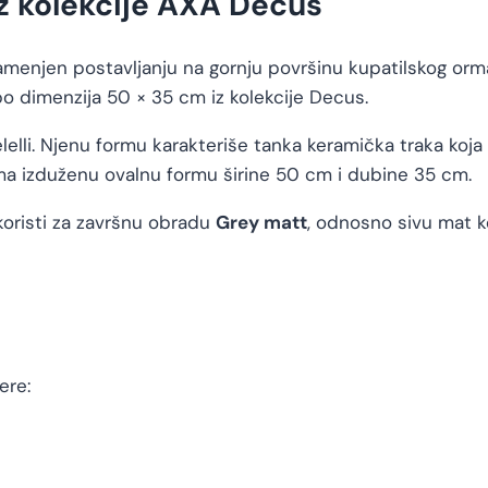
iz kolekcije AXA Decus
amenjen postavljanju na gornju površinu kupatilskog orm
o dimenzija 50 × 35 cm iz kolekcije Decus.
lelli. Njenu formu karakteriše tanka keramička traka koj
a izduženu ovalnu formu širine 50 cm i dubine 35 cm.
 koristi za završnu obradu
Grey matt
, odnosno sivu mat ke
ere: