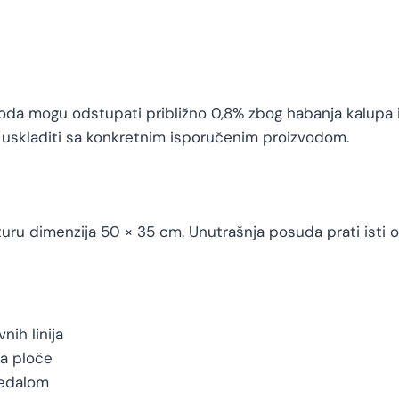
da mogu odstupati približno 0,8% zbog habanja kalupa i
a uskladiti sa konkretnim isporučenim proizvodom.
uru dimenzija 50 × 35 cm. Unutrašnja posuda prati isti 
ih linija
ma ploče
ledalom