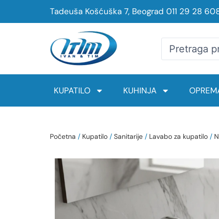
Tadeuša Košćuška 7, Beograd
011 29 28 60
KUPATILO
KUHINJA
OPREMA
Početna
/
Kupatilo
/
Sanitarije
/
Lavabo za kupatilo
/
N