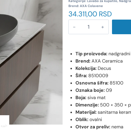
Kategorije:
Lavabo za kupatilo
,
Nadgra
Brend:
AXA Colavene
34.311,00
RSD
Tip proizvoda:
nadgradni
Brend:
AXA Ceramica
Kolekcija:
Decus
Šifra:
8510009
Osnovna šifra:
85100
Oznaka boje:
09
Boja:
siva mat
Dimenzije:
500 × 350 × p
Materijal:
sanitarna kera
Oblik:
ovalni
Otvor za preliv:
nema