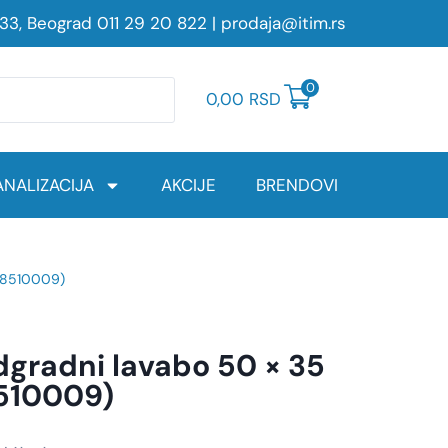
233, Beograd
011 29 20 822
|
prodaja@itim.rs
0
0,00
RSD
NALIZACIJA
AKCIJE
BRENDOVI
 (8510009)
gradni lavabo 50 × 35
8510009)