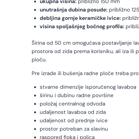
ukupna visina:
približno 150 mm
unutrašnja dubina posude:
približno 1
debljina gornje keramičke ivice:
pribli
visina spoljašnjeg bočnog profila:
pribl
Širina od 50 cm omogućava postavljanje la
prostora od zida prema korisniku, ali iza il
ploču.
Pre izrade ili bušenja radne ploče treba prov
stvarne dimenzije isporučenog lavaboa
širinu i dubinu radne površine
položaj centralnog odvoda
udaljenost lavaboa od zida
udaljenost od prednje ivice
prostor potreban za slavinu
raspored fioka i polica