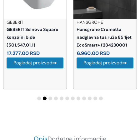
GEBERIT
HANSGROHE
GEBERIT Selnova Square
Hansgrohe Crometta
konzolni bide
nadglavna tuš ruža 85 1jet
(501.547.01.1)
EcoSmart+ (28423000)
17.277,00
RSD
6.960,00
RSD
Pogledaj proizvod
Pogledaj proizvod
Opis
Dodatne informacije