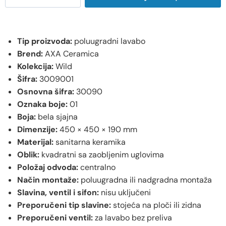
Tip proizvoda:
poluugradni lavabo
Brend:
AXA Ceramica
Kolekcija:
Wild
Šifra:
3009001
Osnovna šifra:
30090
Oznaka boje:
01
Boja:
bela sjajna
Dimenzije:
450 × 450 × 190 mm
Materijal:
sanitarna keramika
Oblik:
kvadratni sa zaobljenim uglovima
Položaj odvoda:
centralno
Način montaže:
poluugradna ili nadgradna montaža
Slavina, ventil i sifon:
nisu uključeni
Preporučeni tip slavine:
stojeća na ploči ili zidna
Preporučeni ventil:
za lavabo bez preliva