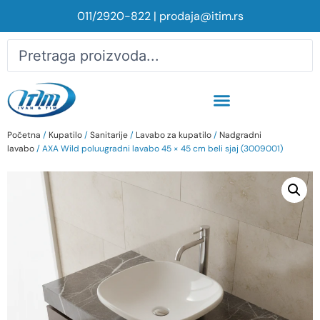
011/2920-822
|
prodaja@itim.rs
Početna
/
Kupatilo
/
Sanitarije
/
Lavabo za kupatilo
/
Nadgradni
lavabo
/ AXA Wild poluugradni lavabo 45 × 45 cm beli sjaj (3009001)