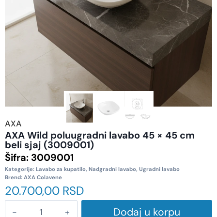
AXA
AXA Wild poluugradni lavabo 45 × 45 cm
beli sjaj (3009001)
Šifra:
3009001
Kategorije:
Lavabo za kupatilo
,
Nadgradni lavabo
,
Ugradni lavabo
Brend:
AXA Colavene
20.700,00
RSD
Dodaj u korpu