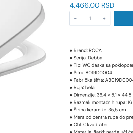
4.466,00
RSD
● Brend: ROCA
● Serija: Debba
● Tip: WC daska sa poklopc
● Šifra: 8019D0004
● Fabrička šifra: A8019D000
● Boja: bela
● Dimenzije: 36,4 × 5,1 × 44,
● Razmak montažnih rupa: 1
● Širina keramike: 35,5 cm
● Mera od centra rupa do pre
● Oblik: kvadratni
● Materijal šarki: nerđajući če