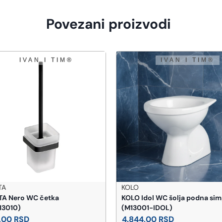
Povezani proizvodi
HUPPE GERMANY
 Idol WC šolja podna simplon
HUPPE DESIGN PURE BOČNI 
001-IDOL)
70 cm LEVI 8P2709.087.322
44,00
RSD
17.640,00
RSD
Uštedi 8.640