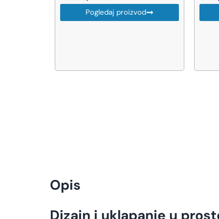
vod
Pogledaj proizvod
Opis
Dizajn i uklapanje u prost