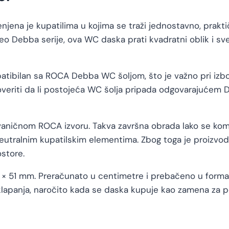
 je kupatilima u kojima se traži jednostavno, praktič
Debba serije, ova WC daska prati kvadratni oblik i sved
atibilan sa ROCA Debba WC šoljom, što je važno pri izbor
overiti da li postojeća WC šolja pripada odgovarajućem 
u zvaničnom ROCA izvoru. Takva završna obrada lako se k
neutralnim kupatilskim elementima. Zbog toga je proizvo
store.
51 mm. Preračunato u centimetre i prebačeno u format šir
klapanja, naročito kada se daska kupuje kao zamena za 