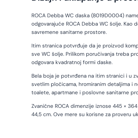
ROCA Debba WC daska (8019D0004) namenjena
odgovarajuće ROCA Debba WC šolje. Kao deo 
savremene sanitarne prostore.
Itim stranica potvrđuje da je proizvod komp
sve WC šolje. Prilikom poručivanja treba pr
odgovara kvadratnoj formi daske.
Bela boja je potvrđena na itim stranici i 
svetlim pločicama, hromiranim detaljima i 
toalete, apartmane i poslovne sanitarne pro
Zvanične ROCA dimenzije iznose 445 × 364 × 
44,5 cm. Ove mere su korisne za proveru u