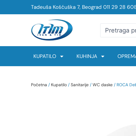
Tadeuša Košćuška 7, Beograd
011 29 28 60
KUPATILO
KUHINJA
OPREMA
Početna
/
Kupatilo
/
Sanitarije
/
WC daske
/ ROCA De