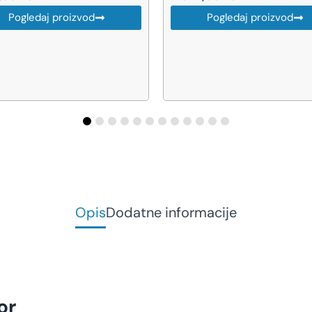
-49%
Pogledaj proizvod
9.000,00
RSD
AKCIJA
Pogledaj proizvod
Opis
Dodatne informacije
or