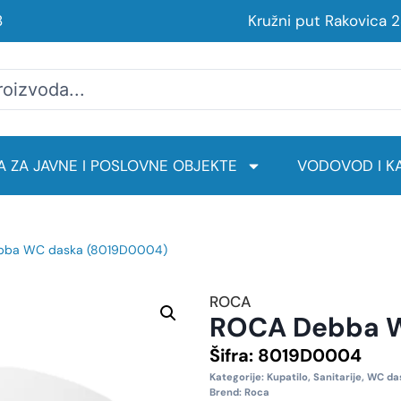
8
Kružni put Rakovica 
 ZA JAVNE I POSLOVNE OBJEKTE
VODOVOD I KA
bba WC daska (8019D0004)
ROCA
ROCA Debba W
Šifra:
8019D0004
Kategorije:
Kupatilo
,
Sanitarije
,
WC da
Brend:
Roca