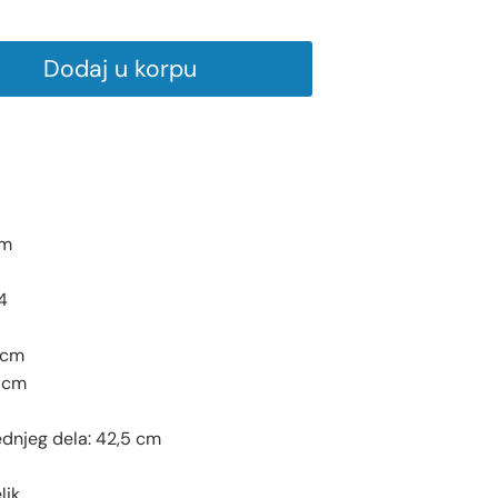
Dodaj u korpu
em
4
5 cm
6 cm
dnjeg dela: 42,5 cm
lik