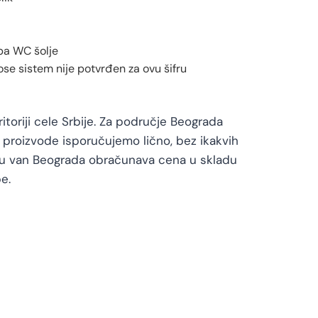
ba WC šolje
e sistem nije potvrđen za ovu šifru
toriji cele Srbije. Za područje Beograda
proizvode isporučujemo lično, bez ikakvih
vu van Beograda obračunava cena u skladu
e.