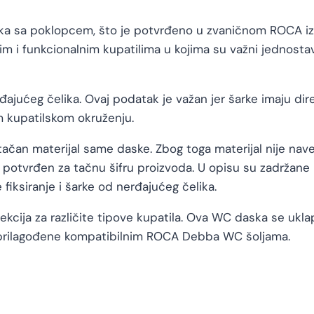
sa poklopcem, što je potvrđeno u zvaničnom ROCA izv
i funkcionalnim kupatilima u kojima su važni jednostava
ajućeg čelika. Ovaj podatak je važan jer šarke imaju dire
 kupatilskom okruženju.
tačan materijal same daske. Zbog toga materijal nije nav
 potvrđen za tačnu šifru proizvoda. U opisu su zadržane
 fiksiranje i šarke od nerđajućeg čelika.
ekcija za različite tipove kupatila. Ova WC daska se ukla
e prilagođene kompatibilnim ROCA Debba WC šoljama.