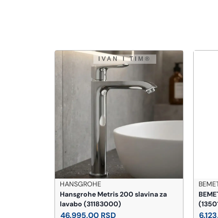
BEMETA
KOLO
lavina za
BEMETA Nero WC četka
KOLO
(135013010)
(M13
6.123,00
RSD
4.8