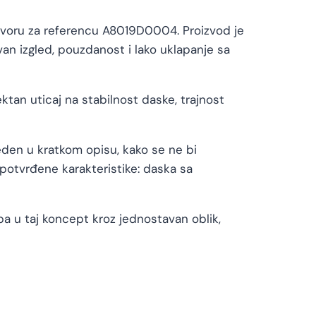
oru za referencu A8019D0004. Proizvod je
n izgled, pouzdanost i lako uklapanje sa
ktan uticaj na stabilnost daske, trajnost
eden u kratkom opisu, kako se ne bi
 potvrđene karakteristike: daska sa
pa u taj koncept kroz jednostavan oblik,