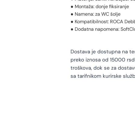
● Montaža: donje fiksiranje
● Namena: za WC šolje
● Kompatibilnost: ROCA Deb
● Dodatna napomena: SoftClos
Dostava je dostupna na teri
preko iznosa od 15000 rsd 
troškova, dok se za dosta
sa tarifnikom kurirske služb