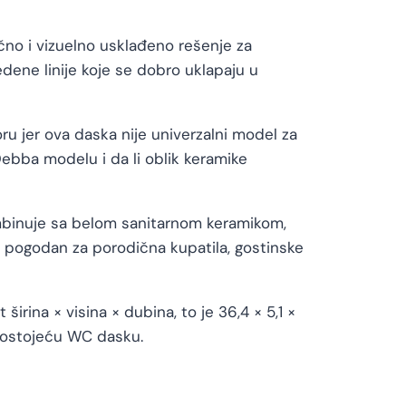
no i vizuelno usklađeno rešenje za
ene linije koje se dobro uklapaju u
u jer ova daska nije univerzalni model za
Debba modelu i da li oblik keramike
ombinuje sa belom sanitarnom keramikom,
d pogodan za porodična kupatila, gostinske
ina × visina × dubina, to je 36,4 × 5,1 ×
postojeću WC dasku.