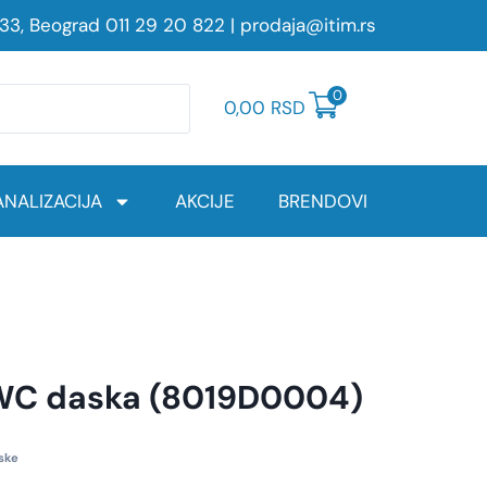
233, Beograd
011 29 20 822
|
prodaja@itim.rs
0
0,00
RSD
NALIZACIJA
AKCIJE
BRENDOVI
C daska (8019D0004)
ske