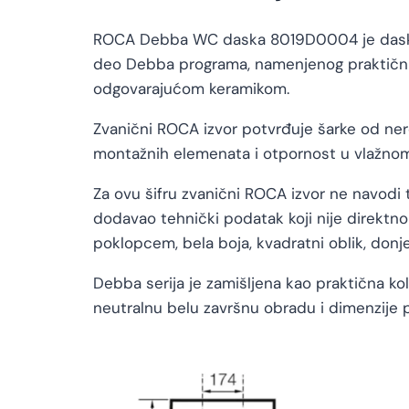
ROCA Debba WC daska 8019D0004 je daska 
deo Debba programa, namenjenog praktičnim 
odgovarajućom keramikom.
Zvanični ROCA izvor potvrđuje šarke od nerđ
montažnih elemenata i otpornost u vlažnom
Za ovu šifru zvanični ROCA izvor ne navodi 
dodavao tehnički podatak koji nije direktno
poklopcem, bela boja, kvadratni oblik, donje
Debba serija je zamišljena kao praktična kol
neutralnu belu završnu obradu i dimenzij