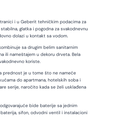
tranici i u Geberit tehničkim podacima za
a, stabilna, glatka i pogodna za svakodnevnu
edovno dolazi u kontakt sa vodom.
 kombinuje sa drugim belim sanitarnim
ma ili nameštajem u dekoru drveta. Bela
 svakodnevno koriste.
Njena prednost je u tome što ne nameće
 i kućama do apartmana, hotelskih soba i
e serije, naročito kada se želi usklađena
u odgovarajuće bide baterije sa jednim
aterija, sifon, odvodni ventil i instalacioni