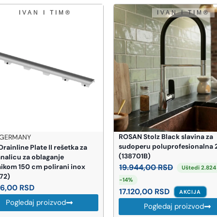
OSAN Stolz Black slavina za
PEŠTAN
udoperu poluprofesionalna 2 cevi
PEŠTAN PPR Cev 40 PN2
(138701B)
773,00
RSD
19.944,00
RSD
Uštedi 2.824 RSD ·
Pogledaj proizvo
-14%
17.120,00
RSD
AKCIJA
Pogledaj proizvod