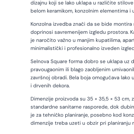
dizajnu koji se lako uklapa u različite stil
belom keramikom, konzolnim elementima i
Konzolna izvedba znači da se bide montira n
doprinosi savremenijem izgledu prostora. Ka
je naročito važno u manjim kupatilima, apart
minimalistički i profesionalno izveden izgled
Selnova Square forma dobro se uklapa uz dr
pravougaonim ili blago zaobljenim umivaoni
završnoj obradi. Bela boja omogućava lako u
i drvenih dekora.
Dimenzije proizvoda su 35 × 35,5 × 53 cm, 
standardne sanitarne rasporede, dok dubi
je za tehničko planiranje, posebno kod konz
dimenzije treba uzeti u obzir pri planiranju