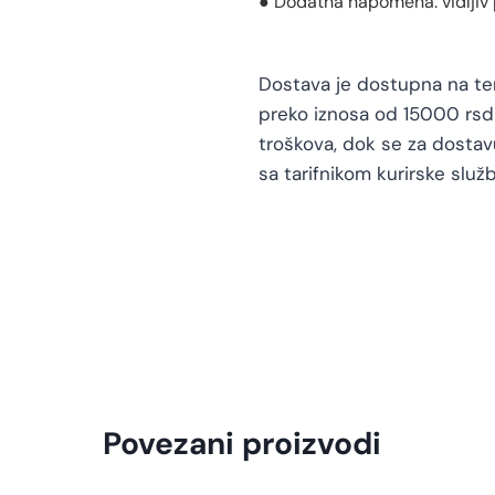
● Dodatna napomena: vidljiv 
Dostava je dostupna na teri
preko iznosa od 15000 rsd 
troškova, dok se za dosta
sa tarifnikom kurirske služb
Povezani proizvodi