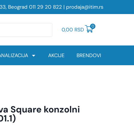
233, Beograd
011 29 20 822
|
prodaja@itim.rs
0
0,00
RSD
NALIZACIJA
AKCIJE
BRENDOVI
va Square konzolni
1.1)