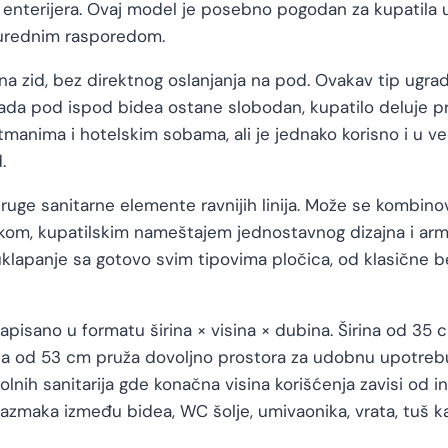
ove enterijera. Ovaj model je posebno pogodan za kupatila
 urednim rasporedom.
a zid, bez direktnog oslanjanja na pod. Ovakav tip ugrad
da pod ispod bidea ostane slobodan, kupatilo deluje pros
manima i hotelskim sobama, ali je jednako korisno i u ve
.
uge sanitarne elemente ravnijih linija. Može se kombin
kom, kupatilskim nameštajem jednostavnog dizajna i arma
klapanje sa gotovo svim tipovima pločica, od klasične b
zapisano u formatu širina × visina × dubina. Širina od 3
na od 53 cm pruža dovoljno prostora za udobnu upotrebu
olnih sanitarija gde konačna visina korišćenja zavisi od 
 razmaka između bidea, WC šolje, umivaonika, vrata, tuš k