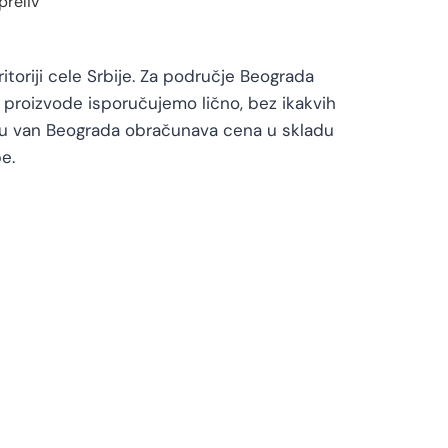
preliv
toriji cele Srbije. Za područje Beograda
proizvode isporučujemo lično, bez ikakvih
vu van Beograda obračunava cena u skladu
e.