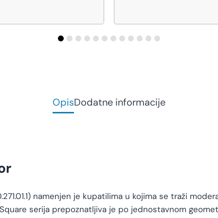
Opis
Dodatne informacije
or
71.01.1) namenjen je kupatilima u kojima se traži moderan
Square serija prepoznatljiva je po jednostavnom geometri