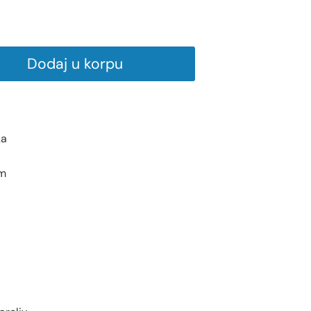
Dodaj u korpu
ka
cm