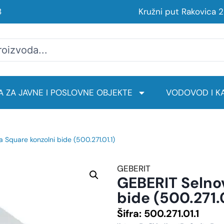
8
Kružni put Rakovica 
 ZA JAVNE I POSLOVNE OBJEKTE
VODOVOD I KA
 Square konzolni bide (500.271.01.1)
GEBERIT
GEBERIT Selno
bide (500.271.0
Šifra:
500.271.01.1