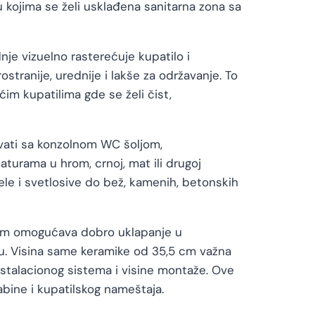
 u kojima se želi usklađena sanitarna zona sa
nje vizuelno rasterećuje kupatilo i
tranije, urednije i lakše za održavanje. To
ćim kupatilima gde se želi čist,
ovati sa konzolnom WC šoljom,
turama u hrom, crnoj, mat ili drugoj
ele i svetlosive do bež, kamenih, betonskih
5 cm omogućava dobro uklapanje u
. Visina same keramike od 35,5 cm važna
instalacionog sistema i visine montaže. Ove
abine i kupatilskog nameštaja.