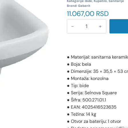
Kategorije:
Bide
,
Kupatilo
,
Sanitarije
Brend:
Geberit
11.067,00
RSD
● Materijal: sanitarna kerami
● Boja: bela
● Dimenzije: 35 × 35,5 × 53 
● Montaža: konzolna
● Tip: bide
● Serija: Selnova Square
● Šifra: 500.271.01.1
● EAN: 4025416523635
● Težina: 14 kg
● Otvor za bateriju: 1 otvor