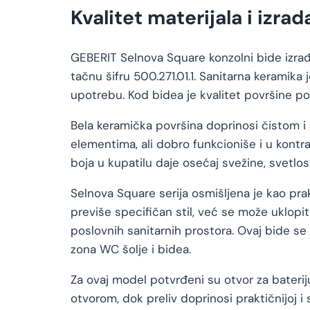
Kvalitet materijala i izrad
GEBERIT Selnova Square konzolni bide izrađ
tačnu šifru 500.271.01.1. Sanitarna keramika
upotrebu. Kod bidea je kvalitet površine po
Bela keramička površina doprinosi čistom i
elementima, ali dobro funkcioniše i u kontr
boja u kupatilu daje osećaj svežine, svetlost
Selnova Square serija osmišljena je kao prak
previše specifičan stil, već se može uklopit
poslovnih sanitarnih prostora. Ovaj bide s
zona WC šolje i bidea.
Za ovaj model potvrđeni su otvor za baterij
otvorom, dok preliv doprinosi praktičnijoj i s