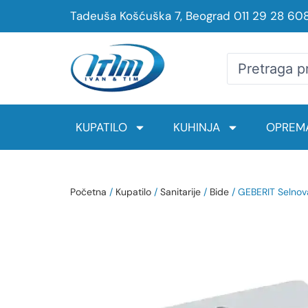
Tadeuša Košćuška 7, Beograd
011 29 28 60
KUPATILO
KUHINJA
OPREMA
Početna
/
Kupatilo
/
Sanitarije
/
Bide
/ GEBERIT Selnova