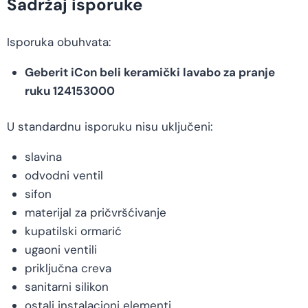
Sadržaj isporuke
Isporuka obuhvata:
Geberit iCon beli keramički lavabo za pranje
ruku 124153000
U standardnu isporuku nisu uključeni:
slavina
odvodni ventil
sifon
materijal za pričvršćivanje
kupatilski ormarić
ugaoni ventili
priključna creva
sanitarni silikon
ostali instalacioni elementi