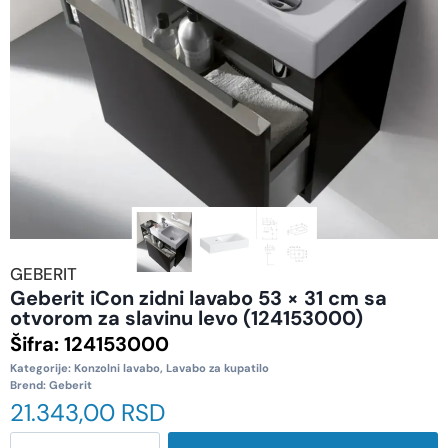
GEBERIT
Geberit iCon zidni lavabo 53 × 31 cm sa
otvorom za slavinu levo (124153000)
Šifra:
124153000
Kategorije:
Konzolni lavabo
,
Lavabo za kupatilo
Brend:
Geberit
21.343,00
RSD