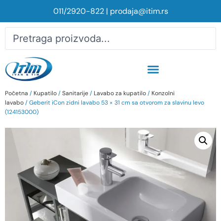
011/2920-822
|
prodaja@itim.rs
Početna
/
Kupatilo
/
Sanitarije
/
Lavabo za kupatilo
/
Konzolni
lavabo
/ Geberit iCon zidni lavabo 53 × 31 cm sa otvorom za slavinu levo
(124153000)