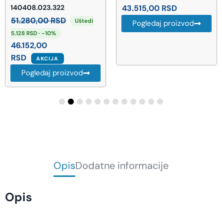
140408.023.322
43.515,00
RSD
51.280,00
RSD
Uštedi
Pogledaj proizvod
5.128 RSD · -10%
46.152,00
RSD
AKCIJA
Pogledaj proizvod
Opis
Dodatne informacije
Opis