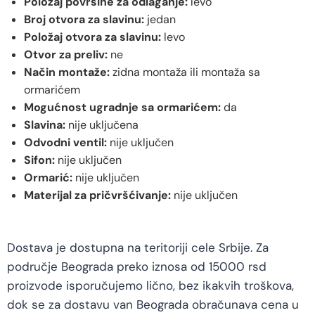
Položaj površine za odlaganje:
levo
Broj otvora za slavinu:
jedan
Položaj otvora za slavinu:
levo
Otvor za preliv:
ne
Način montaže:
zidna montaža ili montaža sa
ormarićem
Mogućnost ugradnje sa ormarićem:
da
Slavina:
nije uključena
Odvodni ventil:
nije uključen
Sifon:
nije uključen
Ormarić:
nije uključen
Materijal za pričvršćivanje:
nije uključen
Dostava je dostupna na teritoriji cele Srbije. Za
područje Beograda preko iznosa od 15000 rsd
proizvode isporučujemo lično, bez ikakvih troškova,
dok se za dostavu van Beograda obračunava cena u