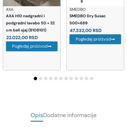
SMEDBO
Hidrant prazan 4515
SMEDBO Dry Susac
12.852,00
RSD
500×689
Pogledaj proizvod
47.332,00
RSD
Pogledaj proizvod
Opis
Dodatne informacije