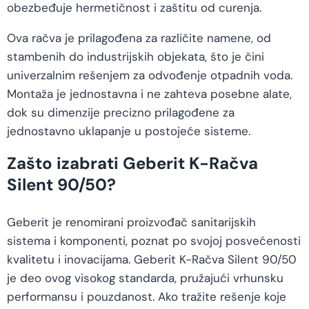
obezbeđuje hermetičnost i zaštitu od curenja.
Ova račva je prilagođena za različite namene, od
stambenih do industrijskih objekata, što je čini
univerzalnim rešenjem za odvođenje otpadnih voda.
Montaža je jednostavna i ne zahteva posebne alate,
dok su dimenzije precizno prilagođene za
jednostavno uklapanje u postojeće sisteme.
Zašto izabrati Geberit K-Račva
Silent 90/50?
Geberit je renomirani proizvođač sanitarijskih
sistema i komponenti, poznat po svojoj posvećenosti
kvalitetu i inovacijama. Geberit K-Račva Silent 90/50
je deo ovog visokog standarda, pružajući vrhunsku
performansu i pouzdanost. Ako tražite rešenje koje