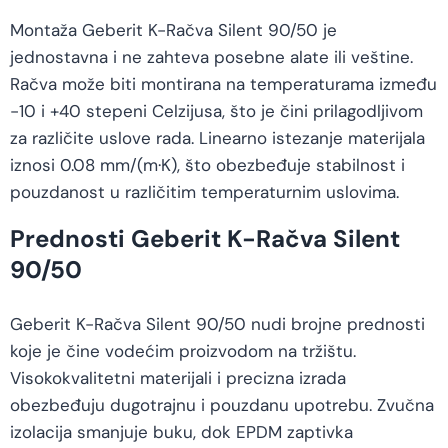
Montaža Geberit K-Račva Silent 90/50 je
jednostavna i ne zahteva posebne alate ili veštine.
Račva može biti montirana na temperaturama između
-10 i +40 stepeni Celzijusa, što je čini prilagodljivom
za različite uslove rada. Linearno istezanje materijala
iznosi 0.08 mm/(m·K), što obezbeđuje stabilnost i
pouzdanost u različitim temperaturnim uslovima.
Prednosti Geberit K-Račva Silent
90/50
Geberit K-Račva Silent 90/50 nudi brojne prednosti
koje je čine vodećim proizvodom na tržištu.
Visokokvalitetni materijali i precizna izrada
obezbeđuju dugotrajnu i pouzdanu upotrebu. Zvučna
izolacija smanjuje buku, dok EPDM zaptivka