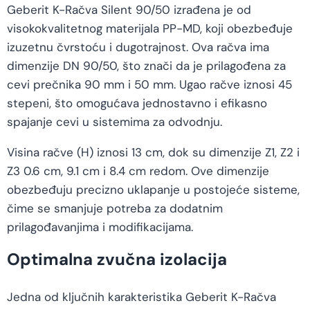
Geberit K-Račva Silent 90/50 izrađena je od
visokokvalitetnog materijala PP-MD, koji obezbeđuje
izuzetnu čvrstoću i dugotrajnost. Ova račva ima
dimenzije DN 90/50, što znači da je prilagođena za
cevi prečnika 90 mm i 50 mm. Ugao račve iznosi 45
stepeni, što omogućava jednostavno i efikasno
spajanje cevi u sistemima za odvodnju.
Visina račve (H) iznosi 13 cm, dok su dimenzije Z1, Z2 i
Z3 0.6 cm, 9.1 cm i 8.4 cm redom. Ove dimenzije
obezbeđuju precizno uklapanje u postojeće sisteme,
čime se smanjuje potreba za dodatnim
prilagođavanjima i modifikacijama.
Optimalna zvučna izolacija
Jedna od ključnih karakteristika Geberit K-Račva