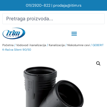
011/2920-822
|
prodaja@itim.rs
Početna
/
Vodovod i kanalizacija
/
Kanalizacija
/
Niskošumne cevi
/ GEBERIT
K-Račva Silent 90/50