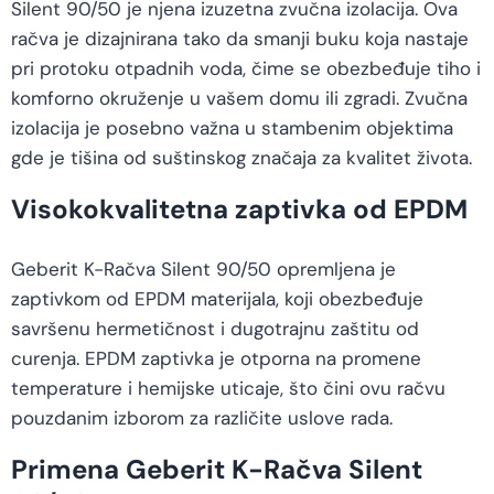
Silent 90/50 je njena izuzetna zvučna izolacija. Ova
račva je dizajnirana tako da smanji buku koja nastaje
pri protoku otpadnih voda, čime se obezbeđuje tiho i
komforno okruženje u vašem domu ili zgradi. Zvučna
izolacija je posebno važna u stambenim objektima
gde je tišina od suštinskog značaja za kvalitet života.
Visokokvalitetna zaptivka od EPDM
Geberit K-Račva Silent 90/50 opremljena je
zaptivkom od EPDM materijala, koji obezbeđuje
savršenu hermetičnost i dugotrajnu zaštitu od
curenja. EPDM zaptivka je otporna na promene
temperature i hemijske uticaje, što čini ovu račvu
pouzdanim izborom za različite uslove rada.
Primena Geberit K-Račva Silent