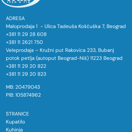
ADRESA
Maloprodaja 1 - Ulica Tadeuša Košćuška 7, Beograd
+381 11 29 28 608
+381 11 2621 750
Veleprodaja – Kružni put Rakovica 233, Bubanj
potok petlja (autoput Beograd-Niš) 11223 Beograd
+381 11 29 20 822
+381 11 29 20 823
MB: 20479043
PIB: 105874962
STRANICE
Kupatilo
Kuhinja