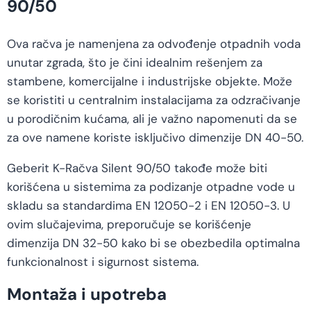
90/50
Ova račva je namenjena za odvođenje otpadnih voda
unutar zgrada, što je čini idealnim rešenjem za
stambene, komercijalne i industrijske objekte. Može
se koristiti u centralnim instalacijama za odzračivanje
u porodičnim kućama, ali je važno napomenuti da se
za ove namene koriste isključivo dimenzije DN 40-50.
Geberit K-Račva Silent 90/50 takođe može biti
korišćena u sistemima za podizanje otpadne vode u
skladu sa standardima EN 12050-2 i EN 12050-3. U
ovim slučajevima, preporučuje se korišćenje
dimenzija DN 32-50 kako bi se obezbedila optimalna
funkcionalnost i sigurnost sistema.
Montaža i upotreba