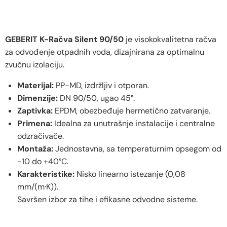
GEBERIT K-Račva Silent 90/50
je visokokvalitetna račva
za odvođenje otpadnih voda, dizajnirana za optimalnu
zvučnu izolaciju.
Materijal:
PP-MD, izdržljiv i otporan.
Dimenzije:
DN 90/50, ugao 45°.
Zaptivka:
EPDM, obezbeđuje hermetično zatvaranje.
Primena:
Idealna za unutrašnje instalacije i centralne
odzračivače.
Montaža:
Jednostavna, sa temperaturnim opsegom od
-10 do +40°C.
Karakteristike:
Nisko linearno istezanje (0,08
mm/(m·K)).
Savršen izbor za tihe i efikasne odvodne sisteme.