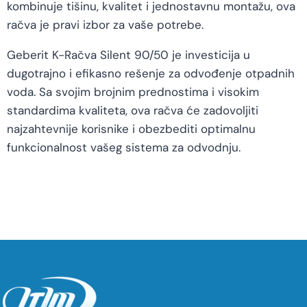
kombinuje tišinu, kvalitet i jednostavnu montažu, ova
račva je pravi izbor za vaše potrebe.
Geberit K-Račva Silent 90/50 je investicija u
dugotrajno i efikasno rešenje za odvođenje otpadnih
voda. Sa svojim brojnim prednostima i visokim
standardima kvaliteta, ova račva će zadovoljiti
najzahtevnije korisnike i obezbediti optimalnu
funkcionalnost vašeg sistema za odvodnju.