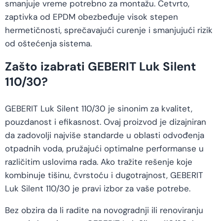
smanjuje vreme potrebno za montažu. Četvrto,
zaptivka od EPDM obezbeđuje visok stepen
hermetičnosti, sprečavajući curenje i smanjujući rizik
od oštećenja sistema.
Zašto izabrati GEBERIT Luk Silent
110/30?
GEBERIT Luk Silent 110/30 je sinonim za kvalitet,
pouzdanost i efikasnost. Ovaj proizvod je dizajniran
da zadovolji najviše standarde u oblasti odvođenja
otpadnih voda, pružajući optimalne performanse u
različitim uslovima rada. Ako tražite rešenje koje
kombinuje tišinu, čvrstoću i dugotrajnost, GEBERIT
Luk Silent 110/30 je pravi izbor za vaše potrebe.
Bez obzira da li radite na novogradnji ili renoviranju