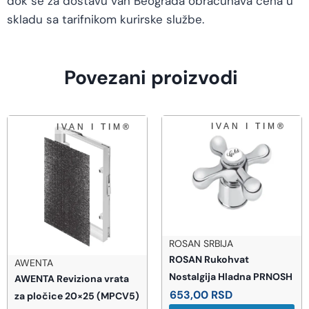
dok se za dostavu van Beograda obračunava cena u
skladu sa tarifnikom kurirske službe.
Povezani proizvodi
ROSAN SRBIJA
ROSAN Rukohvat
GEBERIT
Nostalgija Hladna PRNOSH
GEBERIT Sigma21 tipka si
653,00
RSD
5)
(115.884.JL.1)