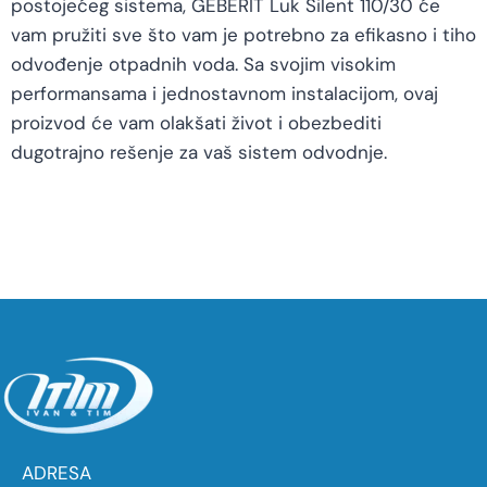
postojećeg sistema, GEBERIT Luk Silent 110/30 će
vam pružiti sve što vam je potrebno za efikasno i tiho
odvođenje otpadnih voda. Sa svojim visokim
performansama i jednostavnom instalacijom, ovaj
proizvod će vam olakšati život i obezbediti
dugotrajno rešenje za vaš sistem odvodnje.
ADRESA