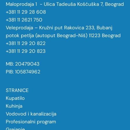
Maloprodaja 1 - Ulica Tadeuša Košćuška 7, Beograd
+381 11 29 28 608
+381 11 2621 750
Veleprodaja – Kružni put Rakovica 233, Bubanj
potok petlja (autoput Beograd-Niš) 11223 Beograd
+381 11 29 20 822
+381 11 29 20 823
MB: 20479043
PIB: 105874962
STRANICE
Kupatilo
Kuhinja
Vodovod i kanalizacija
Profesionalni program
Grejanje