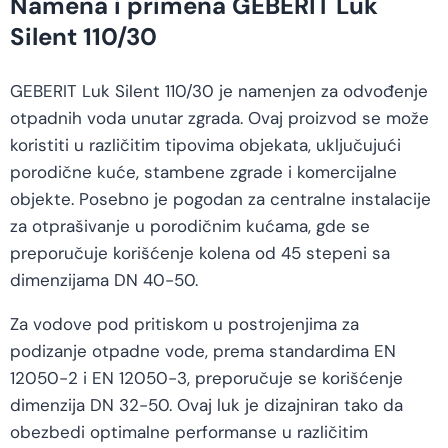
Namena i primena GEBERIT Luk
Silent 110/30
GEBERIT Luk Silent 110/30 je namenjen za odvođenje
otpadnih voda unutar zgrada. Ovaj proizvod se može
koristiti u različitim tipovima objekata, uključujući
porodične kuće, stambene zgrade i komercijalne
objekte. Posebno je pogodan za centralne instalacije
za otprašivanje u porodičnim kućama, gde se
preporučuje korišćenje kolena od 45 stepeni sa
dimenzijama DN 40-50.
Za vodove pod pritiskom u postrojenjima za
podizanje otpadne vode, prema standardima EN
12050-2 i EN 12050-3, preporučuje se korišćenje
dimenzija DN 32-50. Ovaj luk je dizajniran tako da
obezbedi optimalne performanse u različitim