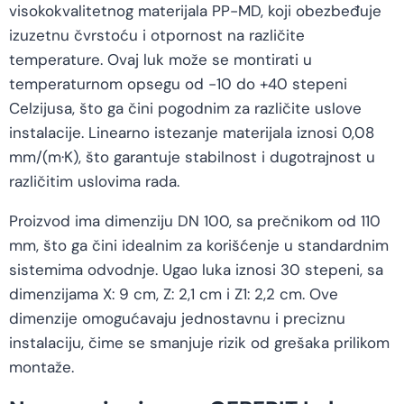
visokokvalitetnog materijala PP-MD, koji obezbeđuje
izuzetnu čvrstoću i otpornost na različite
temperature. Ovaj luk može se montirati u
temperaturnom opsegu od -10 do +40 stepeni
Celzijusa, što ga čini pogodnim za različite uslove
instalacije. Linearno istezanje materijala iznosi 0,08
mm/(m·K), što garantuje stabilnost i dugotrajnost u
različitim uslovima rada.
Proizvod ima dimenziju DN 100, sa prečnikom od 110
mm, što ga čini idealnim za korišćenje u standardnim
sistemima odvodnje. Ugao luka iznosi 30 stepeni, sa
dimenzijama X: 9 cm, Z: 2,1 cm i Z1: 2,2 cm. Ove
dimenzije omogućavaju jednostavnu i preciznu
instalaciju, čime se smanjuje rizik od grešaka prilikom
montaže.