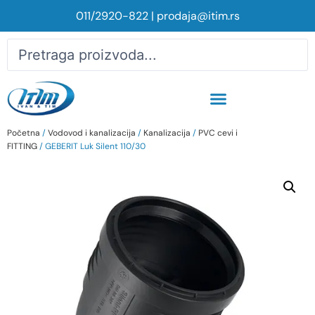
011/2920-822
|
prodaja@itim.rs
Početna
/
Vodovod i kanalizacija
/
Kanalizacija
/
PVC cevi i
FITTING
/ GEBERIT Luk Silent 110/30