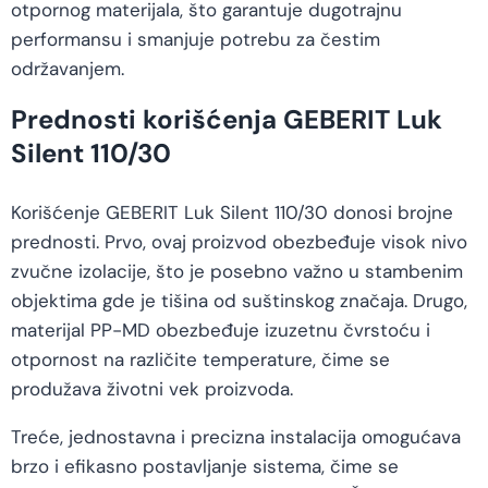
otpornog materijala, što garantuje dugotrajnu
performansu i smanjuje potrebu za čestim
održavanjem.
Prednosti korišćenja GEBERIT Luk
Silent 110/30
Korišćenje GEBERIT Luk Silent 110/30 donosi brojne
prednosti. Prvo, ovaj proizvod obezbeđuje visok nivo
zvučne izolacije, što je posebno važno u stambenim
objektima gde je tišina od suštinskog značaja. Drugo,
materijal PP-MD obezbeđuje izuzetnu čvrstoću i
otpornost na različite temperature, čime se
produžava životni vek proizvoda.
Treće, jednostavna i precizna instalacija omogućava
brzo i efikasno postavljanje sistema, čime se