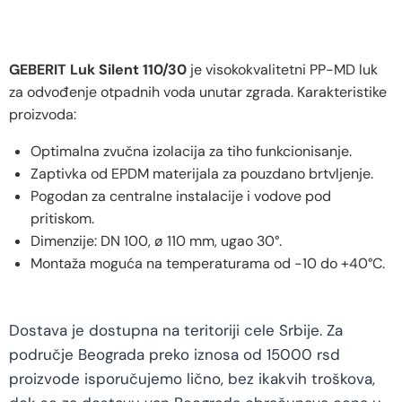
GEBERIT Luk Silent 110/30
je visokokvalitetni PP-MD luk
za odvođenje otpadnih voda unutar zgrada. Karakteristike
proizvoda:
Optimalna zvučna izolacija za tiho funkcionisanje.
Zaptivka od EPDM materijala za pouzdano brtvljenje.
Pogodan za centralne instalacije i vodove pod
pritiskom.
Dimenzije: DN 100, ø 110 mm, ugao 30°.
Montaža moguća na temperaturama od -10 do +40°C.
Dostava je dostupna na teritoriji cele Srbije. Za
područje Beograda preko iznosa od 15000 rsd
proizvode isporučujemo lično, bez ikakvih troškova,