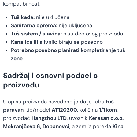
kompatibilnost.
Tuš kada:
nije uključena
Sanitarna oprema:
nije uključena
Tuš sistem / slavina:
nisu deo ovog proizvoda
Kanalica ili slivnik:
biraju se posebno
Potrebno posebno planirati kompletiranje tuš
zone
Sadržaj i osnovni podaci o
proizvodu
U opisu proizvoda navedeno je da je roba
tuš
paravan
, tip/model
AT120200
, količina
1/1 kom
,
proizvođač
Hangzhou LTD
, uvoznik
Kerasan d.o.o.
Mokranjčeva 6, Dobanovci
, a zemlja porekla
Kina
.