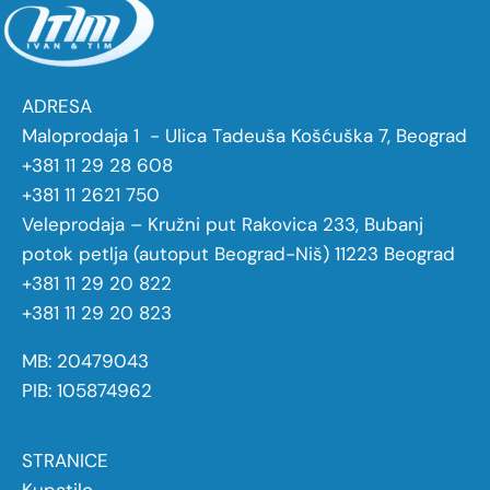
ADRESA
Maloprodaja 1 - Ulica Tadeuša Košćuška 7, Beograd
+381 11 29 28 608
+381 11 2621 750
Veleprodaja – Kružni put Rakovica 233, Bubanj
potok petlja (autoput Beograd-Niš) 11223 Beograd
+381 11 29 20 822
+381 11 29 20 823
MB: 20479043
PIB: 105874962
STRANICE