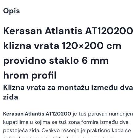
Opis
Kerasan Atlantis AT120200
klizna vrata 120×200 cm
providno staklo 6 mm
hrom profil
Klizna vrata za montažu između dva
zida
Kerasan Atlantis AT120200
je tuš paravan namenjen
kupatilima u kojima se tuš zona formira između dva
postojeća zida. Ovakvo rešenje je praktično kada se