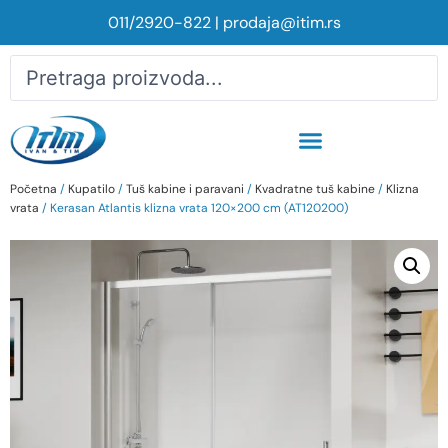
011/2920-822
|
prodaja@itim.rs
Početna
/
Kupatilo
/
Tuš kabine i paravani
/
Kvadratne tuš kabine
/
Klizna
vrata
/ Kerasan Atlantis klizna vrata 120×200 cm (AT120200)