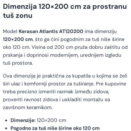
Dimenzija 120×200 cm za prostranu
tuš zonu
Model
Kerasan Atlantis AT120200
ima dimenziju
120×200 cm
, što ga čini pogodnim za tuš niše širine
oko 120 cm. Visina od 200 cm pruža dobru zaštitu od
prskanja i doprinosi modernijem, urednijem izgledu
tuš prostora.
Ova dimenzija je praktična za kupatila u kojima se želi
širi ulaz i komforniji prostor za tuširanje. Pre kupovine
treba precizno izmeriti razmak između zidova,
proveriti ravnost zidova i uskladiti montažu sa
završnom keramikom.
Dimenzije:
120×200 cm
Pogodno za tuš niše širine oko 120 cm