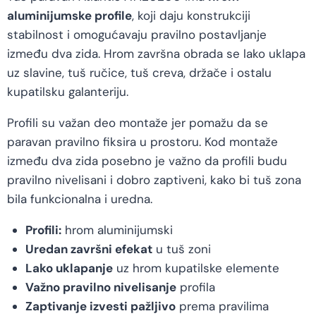
aluminijumske profile
, koji daju konstrukciji
stabilnost i omogućavaju pravilno postavljanje
između dva zida. Hrom završna obrada se lako uklapa
uz slavine, tuš ručice, tuš creva, držače i ostalu
kupatilsku galanteriju.
Profili su važan deo montaže jer pomažu da se
paravan pravilno fiksira u prostoru. Kod montaže
između dva zida posebno je važno da profili budu
pravilno nivelisani i dobro zaptiveni, kako bi tuš zona
bila funkcionalna i uredna.
Profili:
hrom aluminijumski
Uredan završni efekat
u tuš zoni
Lako uklapanje
uz hrom kupatilske elemente
Važno pravilno nivelisanje
profila
Zaptivanje izvesti pažljivo
prema pravilima