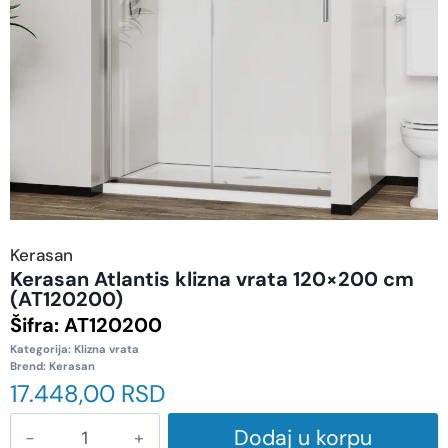
Kerasan
Kerasan Atlantis klizna vrata 120×200 cm
(AT120200)
Šifra:
AT120200
Kategorija:
Klizna vrata
Brend:
Kerasan
17.448,00
RSD
Dodaj u korpu