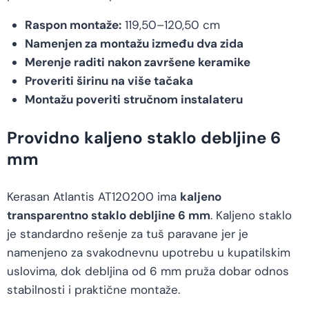
Raspon montaže:
119,50–120,50 cm
Namenjen za montažu između dva zida
Merenje raditi nakon završene keramike
Proveriti širinu na više tačaka
Montažu poveriti stručnom instalateru
Providno kaljeno staklo debljine 6
mm
Kerasan Atlantis AT120200 ima
kaljeno
transparentno staklo debljine 6 mm
. Kaljeno staklo
je standardno rešenje za tuš paravane jer je
namenjeno za svakodnevnu upotrebu u kupatilskim
uslovima, dok debljina od 6 mm pruža dobar odnos
stabilnosti i praktične montaže.