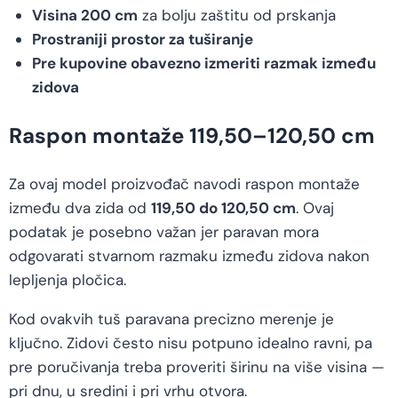
Visina 200 cm
za bolju zaštitu od prskanja
Prostraniji prostor za tuširanje
Pre kupovine obavezno izmeriti razmak između
zidova
Raspon montaže 119,50–120,50 cm
Za ovaj model proizvođač navodi raspon montaže
između dva zida od
119,50 do 120,50 cm
. Ovaj
podatak je posebno važan jer paravan mora
odgovarati stvarnom razmaku između zidova nakon
lepljenja pločica.
Kod ovakvih tuš paravana precizno merenje je
ključno. Zidovi često nisu potpuno idealno ravni, pa
pre poručivanja treba proveriti širinu na više visina —
pri dnu, u sredini i pri vrhu otvora.