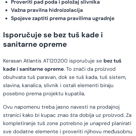
Proveriti pad poda i položaj slivnika
Važna pravilna hidroizolacija
Spojeve zaptiti prema pravilima ugradnje
Isporučuje se bez tuš kade i
sanitarne opreme
Kerasan Atlantis AT120200 isporučuje se
bez tuš
kade i sanitarne opreme
. To znači da proizvod
obuhvata tuš paravan, dok se tuš kada, tuš sistem,
slavina, kanalica, slivnik i ostali elementi biraju
posebno prema projektu kupatila.
Ovu napomenu treba jasno navesti na prodajnoj
stranici kako bi kupac znao šta dobija uz proizvod. Za
kompletiranje tuš zone potrebno je unapred planirati
sve dodatne elemente i proveriti njihovu međusobnu