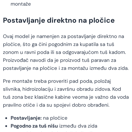
montaže
Postavljanje direktno na pločice
Ovaj model je namenjen za postavljanje direktno na
pločice, što ga čini pogodnim za kupatila sa tuš
zonom u ravni poda ili sa odgovarajućom tuš kadom.
Proizvođač navodi da je proizvod tuš paravan za
postavljanje na pločice i za montažu između dva zida.
Pre montaže treba proveriti pad poda, položaj
slivnika, hidroizolaciju i završnu obradu zidova. Kod
tuš zona bez klasične kabine veoma je važno da voda
pravilno otiče i da su spojevi dobro obrađeni.
Postavljanje:
na pločice
Pogodno za tuš nišu
između dva zida