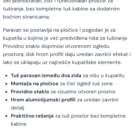
želi jednostavan, čist i funkcionalan prostor za
tuširanje, bez kompletne tuš kabine sa dodatnim
bočnim stranicama.
Paravan se postavlja na pločice i pogodan je za
kupatila u kojima je već predviđena niša za tuširanje.
Providno staklo doprinosi otvorenom izgledu
prostora, dok hrom profili daju uredan završni efekat i
lako se uklapaju uz najčešće kupatilske elemente.
Tuš paravan između dva zida
za nišu u kupatilu
Montaža na pločice
za čist izgled tuš zone
Providno staklo
za vizuelno otvoren prostor
Hrom aluminijumski profili
za uredan završni
detalj
Praktično rešenje
za tuš prostor bez kompletne
kabine