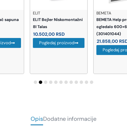
ELIT
BEMETA
ELIT Bojler Niskomontažni
BEMETA Help preklopno
8l Talas
ogledalo 600×600 mm
10.502,00
RSD
(301401044)
21.858,00
RSD
Pogledaj proizvod
Pogledaj proizvod
Opis
Dodatne informacije