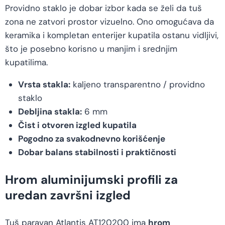
Providno staklo je dobar izbor kada se želi da tuš
zona ne zatvori prostor vizuelno. Ono omogućava da
keramika i kompletan enterijer kupatila ostanu vidljivi,
što je posebno korisno u manjim i srednjim
kupatilima.
Vrsta stakla:
kaljeno transparentno / providno
staklo
Debljina stakla:
6 mm
Čist i otvoren izgled kupatila
Pogodno za svakodnevno korišćenje
Dobar balans stabilnosti i praktičnosti
Hrom aluminijumski profili za
uredan završni izgled
Tuš paravan Atlantis AT120200 ima
hrom