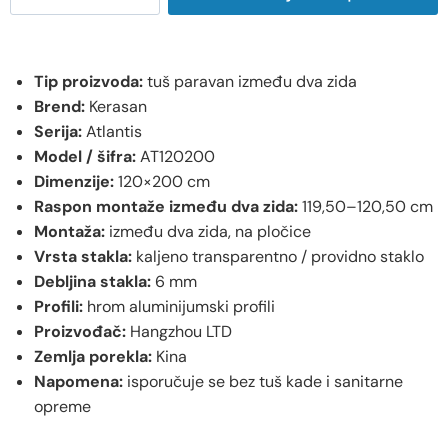
Tip proizvoda:
tuš paravan između dva zida
Brend:
Kerasan
Serija:
Atlantis
Model / šifra:
AT120200
Dimenzije:
120×200 cm
Raspon montaže između dva zida:
119,50–120,50 cm
Montaža:
između dva zida, na pločice
Vrsta stakla:
kaljeno transparentno / providno staklo
Debljina stakla:
6 mm
Profili:
hrom aluminijumski profili
Proizvođač:
Hangzhou LTD
Zemlja porekla:
Kina
Napomena:
isporučuje se bez tuš kade i sanitarne
opreme