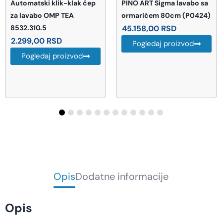
klak čep
PINO ART Sigma lavabo sa
BEMETA Kozmeti
A
ormarićem 80cm (P0424)
ogledalo (1162012
45.158,00
RSD
5.947,00
RSD
Pogledaj proizvod
Pogledaj proi
zvod
Opis
Dodatne informacije
Opis