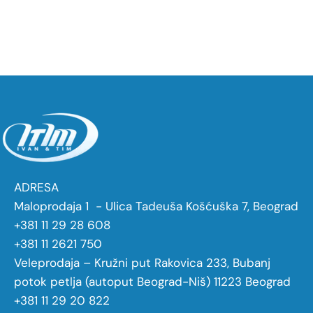
ADRESA
Maloprodaja 1 - Ulica Tadeuša Košćuška 7, Beograd
+381 11 29 28 608
+381 11 2621 750
Veleprodaja – Kružni put Rakovica 233, Bubanj
potok petlja (autoput Beograd-Niš) 11223 Beograd
+381 11 29 20 822