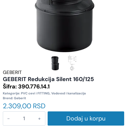
GEBERIT
GEBERIT Redukcija Silent 160/125
Šifra:
390.776.14.1
Kategorije:
PVC cevi i FITTING
,
Vodovod i kanalizacija
Brend:
Geberit
2.309,00
RSD
Dodaj u korpu