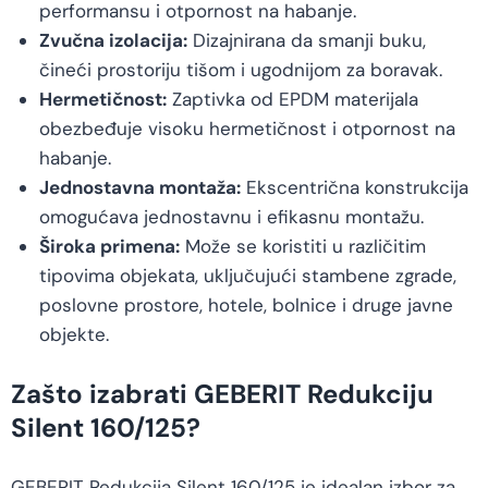
performansu i otpornost na habanje.
Zvučna izolacija:
Dizajnirana da smanji buku,
čineći prostoriju tišom i ugodnijom za boravak.
Hermetičnost:
Zaptivka od EPDM materijala
obezbeđuje visoku hermetičnost i otpornost na
habanje.
Jednostavna montaža:
Ekscentrična konstrukcija
omogućava jednostavnu i efikasnu montažu.
Široka primena:
Može se koristiti u različitim
tipovima objekata, uključujući stambene zgrade,
poslovne prostore, hotele, bolnice i druge javne
objekte.
Zašto izabrati GEBERIT Redukciju
Silent 160/125?
GEBERIT Redukcija Silent 160/125 je idealan izbor za