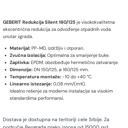
GEBERIT Redukcija Silent 160/125
je visokokvalitetna
ekscentrična redukcija za odvođenje otpadnih voda
unutar zgrada.
Materijal:
PP-MD, izdržljiv i otporan.
Zvučna izolacija:
Optimalna za smanjenje buke.
Zaptivka:
EPDM, obezbeđuje hermetično zatvaranje.
Dimenzije:
DN 150/125, ø 160/125 mm.
Temperatura montaže:
-10 do +40 °C.
Linearno istezanje:
0,08 mm/(m·K).
Idealno rešenje za moderne instalacije sa visokim
standardima performansi.
Dostava je dostupna na teritoriji cele Srbije. Za
područje Beograda preko iznosa od 15000 rsd