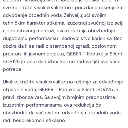
sve koji traže visokokvalitetno i pouzdano rešenje za
odvođenje otpadnih voda. Zahvaljujući svojim
tehničkim karakteristikama, izuzetnoj zvučnoj izolaciji
i jednostavnoj montaži, ova redukcija obezbeđuje
dugotrajnu performansu i zadovoljstvo korisnika. Bez
obzira da li se radi o stambenoj zgradi, poslovnom
prostoru ili javnom objektu, GEBERIT Redukcija Silent
160/125 je pouzdan izbor koji će zadovoljiti sve vaše
potrebe.
Ukoliko tražite visokokvalitetno rešenje za odvođenje
otpadnih voda, GEBERIT Redukcija Silent 160/125 je
pravi izbor za vas. Sa svojim brojnim prednostima i
izuzetnim performansama, ova redukcija će
obezbediti da vaš sistem odvođenja otpadnih voda
radi besprekorno i efikasno.