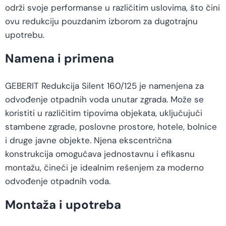
održi svoje performanse u različitim uslovima, što čini
ovu redukciju pouzdanim izborom za dugotrajnu
upotrebu.
Namena i primena
GEBERIT Redukcija Silent 160/125 je namenjena za
odvođenje otpadnih voda unutar zgrada. Može se
koristiti u različitim tipovima objekata, uključujući
stambene zgrade, poslovne prostore, hotele, bolnice
i druge javne objekte. Njena ekscentrična
konstrukcija omogućava jednostavnu i efikasnu
montažu, čineći je idealnim rešenjem za moderno
odvođenje otpadnih voda.
Montaža i upotreba