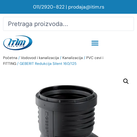
011/2920-822
|
prodaja@itim.rs
Početna
/
Vodovod i kanalizacija
/
Kanalizacija
/
PVC cevi i
FITTING
/ GEBERIT Redukcija Silent 160/125