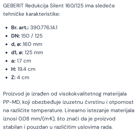
GEBERIT Redukcija Silent 160/125 ima sledeće
tehničke karakteristike:
Br. art.:
390.776.14.1
DN:
150 / 125
d, ø:
160 mm
d1, ø:
125 mm
a:
1.7 cm
H:
19.4 cm
Z:
4 cm
Proizvod je izrađen od visokokvalitetnog materijala
PP-MD, koji obezbeđuje izuzetnu čvrstinu i otpornost
na različite temperature. Linearno istezanje materijala
iznosi 0.08 mm/(m·K), što znači da je proizvod
stabilan i pouzdan u različitim uslovima rada.