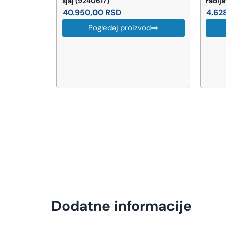
sjaj (9240617)
radij
40.950,00
RSD
4.62
od
Pogledaj proizvod
Dodatne informacije