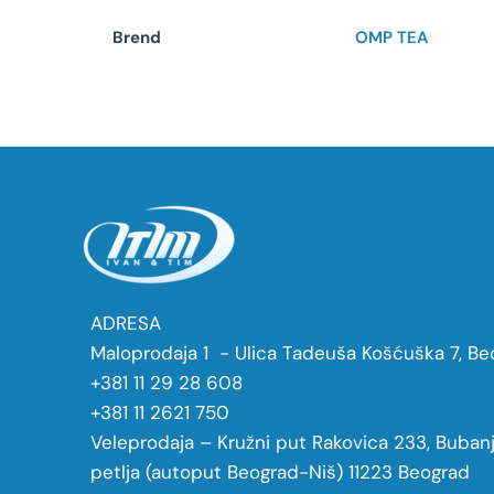
Brend
OMP TEA
ADRESA
Maloprodaja 1 - Ulica Tadeuša Košćuška 7, Be
+381 11 29 28 608
+381 11 2621 750
Veleprodaja – Kružni put Rakovica 233, Buban
petlja (autoput Beograd-Niš) 11223 Beograd