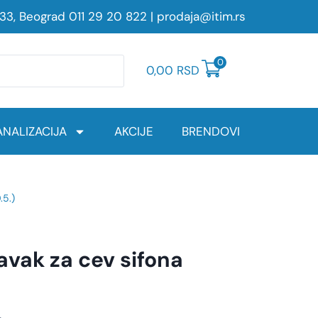
233, Beograd
011 29 20 822
|
prodaja@itim.rs
0
0,00
RSD
NALIZACIJA
AKCIJE
BRENDOVI
.5.)
vak za cev sifona