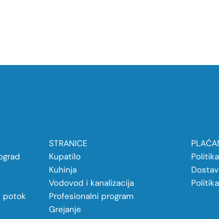
STRANICE
PLAĆAN
ograd
Kupatilo
Politik
Kuhinja
Dostav
Vodovod i kanalizacija
Politik
j potok
Profesionalni program
Grejanje