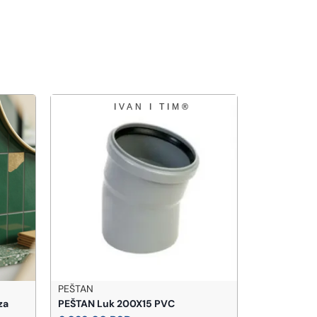
PEŠTAN
TEOREMA
za
PEŠTAN Luk 200X15 PVC
Teorema Slo