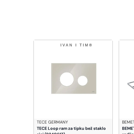
TECE GERMANY
BEME
revo 500 g
TECE Loop ram za tipku bež staklo
BEMET