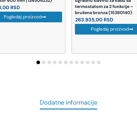
ator 600 mm (134504232)
ugradnu slavinu za kadu sa
termostatom za 2 funkcije –
8,00
RSD
brušena bronza (15380140)
Pogledaj proizvod
263.935,00
RSD
Pogledaj proizvod
Dodatne informacije