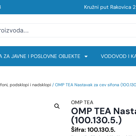
8
Kružni put Rakovica 
 ZA JAVNE I POSLOVNE OBJEKTE
VODOVOD I KA
ifoni, podsklopi i nadsklopi
/ OMP TEA Nastavak za cev sifona (100.130
OMP TEA
OMP TEA Nasta
(100.130.5.)
Šifra:
100.130.5.