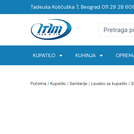
Tadeuša Košćuška 7, Beograd
011 29 28 60
KUPATILO
KUHINJA
OPREMA
Početna
/
Kupatilo
/
Sanitarije
/
Lavabo za kupatilo
/
S