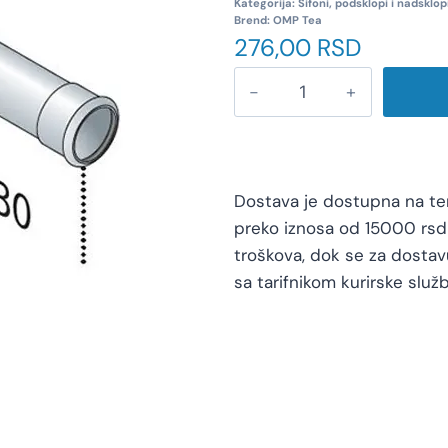
Kategorija:
Sifoni, podsklopi i nadsklop
Brend:
OMP Tea
276,00
RSD
Dostava je dostupna na teri
preko iznosa od 15000 rsd 
troškova, dok se za dosta
sa tarifnikom kurirske služb