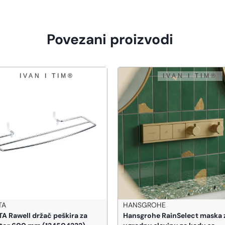
Povezani proizvodi
TA
HANSGROHE
A Rawell držač peškira za
Hansgrohe RainSelect maska 