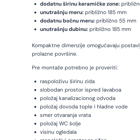
dodatnu širinu keramičke zone:
približ
unutrašnju meru:
približno 185 mm
dodatnu bočnu meru:
približno 55 mm
unutrašnju dubinu:
približno 185 mm
Kompaktne dimenzije omogućavaju postavlja
prolazne površine.
Pre montaže potrebno je proveriti:
raspoloživu širinu zida
slobodan prostor ispred lavaboa
položaj kanalizacionog odvoda
položaj dovoda tople i hladne vode
smer otvaranja vrata
položaj WC šolje
visinu ogledala