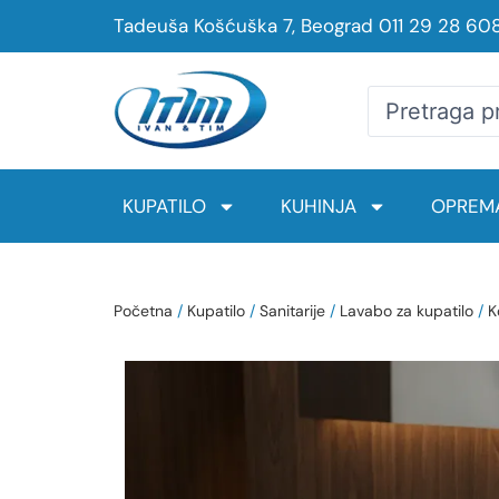
Tadeuša Košćuška 7, Beograd
011 29 28 60
KUPATILO
KUHINJA
OPREMA
Početna
/
Kupatilo
/
Sanitarije
/
Lavabo za kupatilo
/
K