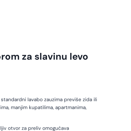
rom za slavinu levo
 standardni lavabo zauzima previše zida ili
tima, manjim kupatilima, apartmanima,
dljiv otvor za preliv omogućava