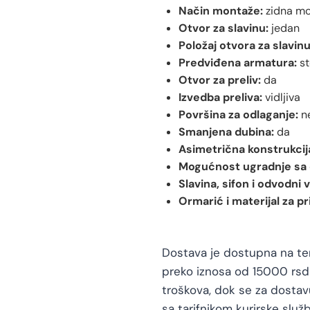
Način montaže:
zidna mo
Otvor za slavinu:
jedan
Položaj otvora za slavinu
Predviđena armatura:
st
Otvor za preliv:
da
Izvedba preliva:
vidljiva
Površina za odlaganje:
n
Smanjena dubina:
da
Asimetrična konstrukcij
Mogućnost ugradnje sa
Slavina, sifon i odvodni v
Ormarić i materijal za pr
Dostava je dostupna na teri
preko iznosa od 15000 rsd 
troškova, dok se za dosta
sa tarifnikom kurirske služb