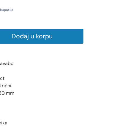
kupatilo
Dodaj u korpu
 lavabo
ct
rični
150 mm
mika