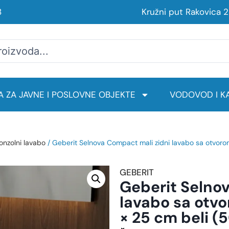
8
Kružni put Rakovica 
 ZA JAVNE I POSLOVNE OBJEKTE
VODOVOD I KA
onzolni lavabo
/ Geberit Selnova Compact mali zidni lavabo sa otvorom 
GEBERIT
Geberit Selno
lavabo sa otvo
× 25 cm beli (5