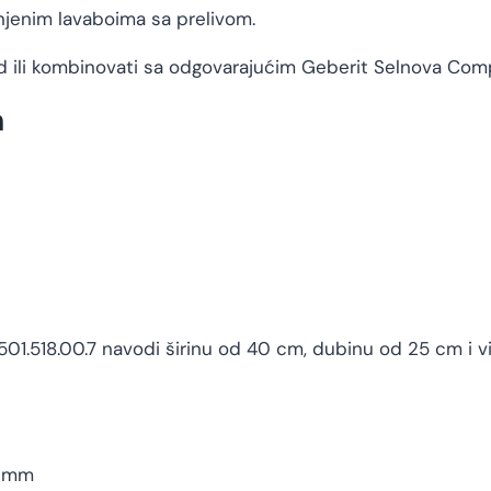
enim lavaboima sa prelivom.
id ili kombinovati sa odgovarajućim Geberit Selnova Co
m
501.518.00.7 navodi širinu od 40 cm, dubinu od 25 cm i v
5 mm