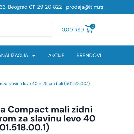
233, Beograd
011 29 20 822
|
prodaja@itim.rs
0
0,00
RSD
NALIZACIJA
AKCIJE
BRENDOVI
za slavinu levo 40 × 25 cm beli (501.518.00.1)
va Compact mali zidni
rom za slavinu levo 40
01.518.00.1)