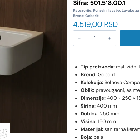
Šifra:
501.518.00.1
Kategorije:
Konzolni lavabo
,
Lavabo za 
Brend:
Geberit
4.519,00
RSD
Tip proizvoda:
mali zidni
Brend:
Geberit
Kolekcija:
Selnova Compa
Oblik:
pravougaoni, asimet
Dimenzije:
400 × 250 × 
Širina:
400 mm
Dubina:
250 mm
Visina:
150 mm
Materijal:
sanitarna kera
Boja:
bela