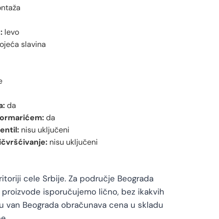
ntaža
:
levo
ojeća slavina
e
a:
da
 ormarićem:
da
entil:
nisu uključeni
ičvršćivanje:
nisu uključeni
toriji cele Srbije. Za područje Beograda
proizvode isporučujemo lično, bez ikakvih
vu van Beograda obračunava cena u skladu
e.