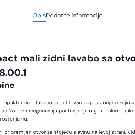
Opis
Dodatne informacije
ct mali zidni lavabo sa otvo
8.00.1
bine
ompaktni zidni lavabo projektovan za prostorije u kojima
a od 25 cm omogućavaju postavljanje u gostinskim toale
rostorijama.
i pripremljen otvor za stojeću slavinu na levoj strani. Vi