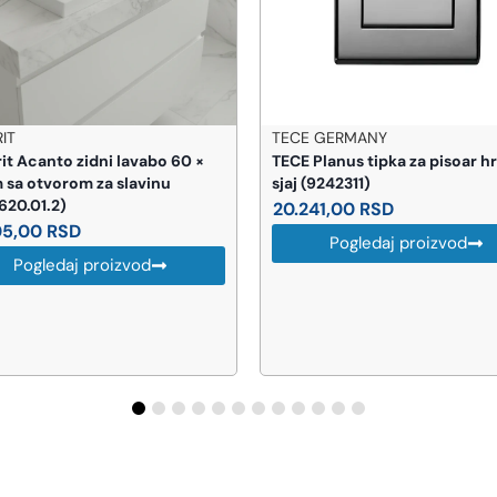
PP Poluspojka un 90×3″ pvc
 GERMANY
U010230.008
Planus tipka za pisoar hrom
9242311)
1.713,00
RSD
41,00
RSD
Pogledaj proizvod
Pogledaj proizvod