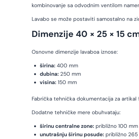
kombinovanje sa odvodnim ventilom namenj
Lavabo se može postaviti samostalno na z
Dimenzije 40 × 25 × 15 c
Osnovne dimenzije lavaboa iznose:
širina:
400 mm
dubina:
250 mm
visina:
150 mm
Fabrička tehnička dokumentacija za artikal 
Dodatne tehničke mere obuhvataju:
širinu centralne zone:
približno 100 mm
unutrašnju širinu posude:
približno 26