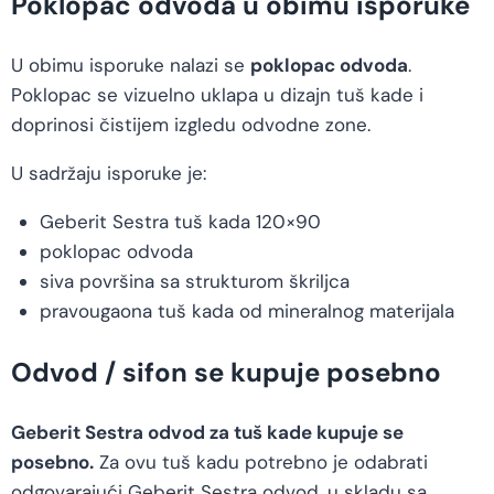
Poklopac odvoda u obimu isporuke
U obimu isporuke nalazi se
poklopac odvoda
.
Poklopac se vizuelno uklapa u dizajn tuš kade i
doprinosi čistijem izgledu odvodne zone.
U sadržaju isporuke je:
Geberit Sestra tuš kada 120×90
poklopac odvoda
siva površina sa strukturom škriljca
pravougaona tuš kada od mineralnog materijala
Odvod / sifon se kupuje posebno
Geberit Sestra odvod za tuš kade kupuje se
posebno.
Za ovu tuš kadu potrebno je odabrati
odgovarajući Geberit Sestra odvod, u skladu sa