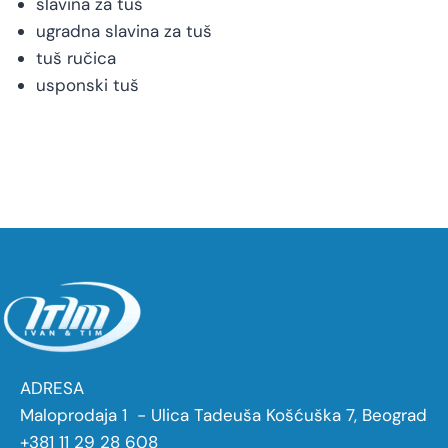
slavina za tuš
ugradna slavina za tuš
tuš ručica
usponski tuš
ADRESA
Maloprodaja 1 - Ulica Tadeuša Košćuška 7, Beograd
+381 11 29 28 608