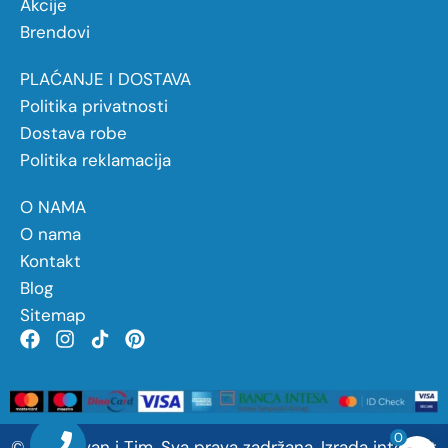
Akcije
Brendovi
PLAĆANJE I DOSTAVA
Politika privatnosti
Dostava robe
Politika reklamacija
O NAMA
O nama
Kontakt
Blog
Sitemap
0
©
2026
Ivan
i
Tim. Sva prava zadržana.
Izrada internet