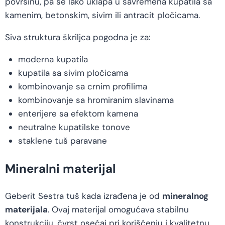
površinu, pa se lako uklapa u savremena kupatila sa
kamenim, betonskim, sivim ili antracit pločicama.
Siva struktura škriljca pogodna je za:
moderna kupatila
kupatila sa sivim pločicama
kombinovanje sa crnim profilima
kombinovanje sa hromiranim slavinama
enterijere sa efektom kamena
neutralne kupatilske tonove
staklene tuš paravane
Mineralni materijal
Geberit Sestra tuš kada izrađena je od
mineralnog
materijala
. Ovaj materijal omogućava stabilnu
konstrukciju, čvrst osećaj pri korišćenju i kvalitetnu