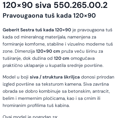
120×90 siva 550.265.00.2
Pravougaona tuš kada 120×90
Geberit Sestra tuš kada 120×90
je pravougaona tuš
kada od mineralnog materijala, namenjena za
formiranje komforne, stabilne i vizuelno moderne tuš
zone. Dimenzija
120×90 cm
pruža veću širinu za
tuširanje, dok dužina od
120 cm
omogućava
praktično uklapanje u kupatila srednje površine.
Model u boji
siva / struktura škriljca
donosi prirodan
izgled površine sa teksturom kamena. Siva završna
obrada se dobro kombinuje sa betonskim, antracit,
belim i mermernim pločicama, kao i sa crnim ili
hromiranim profilima tuš kabina.
Ovaj model je pogodan za: