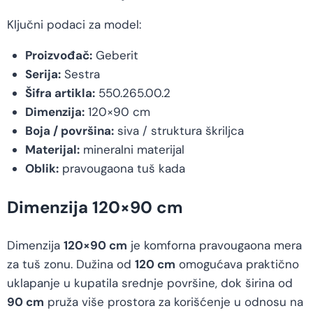
Ključni podaci za model:
Proizvođač:
Geberit
Serija:
Sestra
Šifra artikla:
550.265.00.2
Dimenzija:
120×90 cm
Boja / površina:
siva / struktura škriljca
Materijal:
mineralni materijal
Oblik:
pravougaona tuš kada
Dimenzija 120×90 cm
Dimenzija
120×90 cm
je komforna pravougaona mera
za tuš zonu. Dužina od
120 cm
omogućava praktično
uklapanje u kupatila srednje površine, dok širina od
90 cm
pruža više prostora za korišćenje u odnosu na