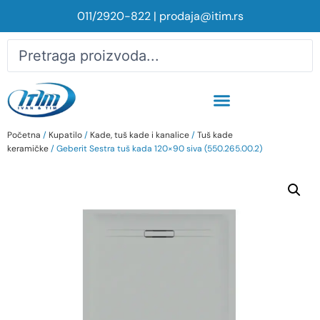
011/2920-822
|
prodaja@itim.rs
Početna
/
Kupatilo
/
Kade, tuš kade i kanalice
/
Tuš kade
keramičke
/ Geberit Sestra tuš kada 120×90 siva (550.265.00.2)