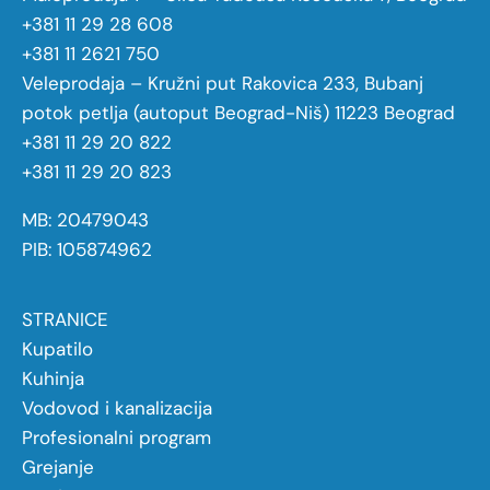
+381 11 29 28 608
+381 11 2621 750
Veleprodaja – Kružni put Rakovica 233, Bubanj
potok petlja (autoput Beograd-Niš) 11223 Beograd
+381 11 29 20 822
+381 11 29 20 823
MB: 20479043
PIB: 105874962
STRANICE
Kupatilo
Kuhinja
Vodovod i kanalizacija
Profesionalni program
Grejanje