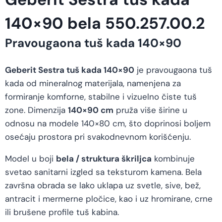
140×90 bela 550.257.00.2
Pravougaona tuš kada 140×90
Geberit Sestra tuš kada 140×90
je pravougaona tuš
kada od mineralnog materijala, namenjena za
formiranje komforne, stabilne i vizuelno čiste tuš
zone. Dimenzija
140×90 cm
pruža više širine u
odnosu na modele 140×80 cm, što doprinosi boljem
osećaju prostora pri svakodnevnom korišćenju.
Model u boji
bela / struktura škriljca
kombinuje
svetao sanitarni izgled sa teksturom kamena. Bela
završna obrada se lako uklapa uz svetle, sive, bež,
antracit i mermerne pločice, kao i uz hromirane, crne
ili brušene profile tuš kabina.