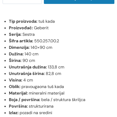
Tip proizvoda:
tuš kada
Proizvođač:
Geberit
Serija:
Sestra
Šifra artikla:
550.257.00.2
Dimenzija:
140×90 cm
Dužina:
140 cm
Širina:
90 cm
Unutrašnja dužina:
133,8 cm
Unutrašnja širina:
82,8 cm
Visina:
4 cm
Oblik:
pravougaona tuš kada
Materijal:
mineralni materijal
Boja / površina:
bela / struktura škriljca
Površina:
strukturirana
Izlaz:
pozadi na sredini