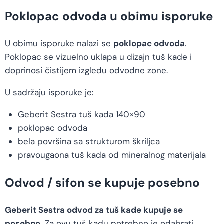
Poklopac odvoda u obimu isporuke
U obimu isporuke nalazi se
poklopac odvoda
.
Poklopac se vizuelno uklapa u dizajn tuš kade i
doprinosi čistijem izgledu odvodne zone.
U sadržaju isporuke je:
Geberit Sestra tuš kada 140×90
poklopac odvoda
bela površina sa strukturom škriljca
pravougaona tuš kada od mineralnog materijala
Odvod / sifon se kupuje posebno
Geberit Sestra odvod za tuš kade kupuje se
posebno.
Za ovu tuš kadu potrebno je odabrati