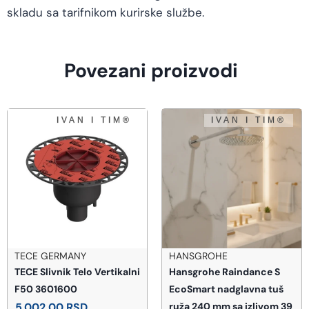
skladu sa tarifnikom kurirske službe.
Povezani proizvodi
TECE GERMANY
HANSGROHE
TECE Slivnik Telo Vertikalni
Hansgrohe Raindance S
F50 3601600
EcoSmart nadglavna tuš
5.002,00
RSD
ruža 240 mm sa izlivom 39