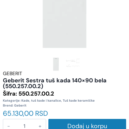
GEBERIT
Geberit Sestra tuš kada 140×90 bela
(550.257.00.2)
Šifra:
550.257.00.2
Kategorije:
Kade, tuš kade i kanalice
,
Tuš kade keramičke
Brend:
Geberit
65.130,00
RSD
Dodaj u korpu