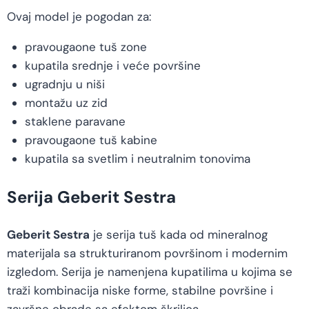
Ovaj model je pogodan za:
pravougaone tuš zone
kupatila srednje i veće površine
ugradnju u niši
montažu uz zid
staklene paravane
pravougaone tuš kabine
kupatila sa svetlim i neutralnim tonovima
Serija Geberit Sestra
Geberit Sestra
je serija tuš kada od mineralnog
materijala sa strukturiranom površinom i modernim
izgledom. Serija je namenjena kupatilima u kojima se
traži kombinacija niske forme, stabilne površine i
završne obrade sa efektom škriljca.