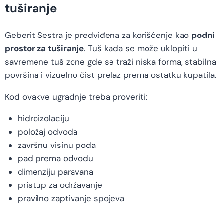
tuširanje
Geberit Sestra je predviđena za korišćenje kao
podni
prostor za tuširanje
. Tuš kada se može uklopiti u
savremene tuš zone gde se traži niska forma, stabilna
površina i vizuelno čist prelaz prema ostatku kupatila.
Kod ovakve ugradnje treba proveriti:
hidroizolaciju
položaj odvoda
završnu visinu poda
pad prema odvodu
dimenziju paravana
pristup za održavanje
pravilno zaptivanje spojeva