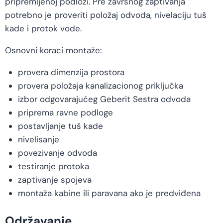
pripremljenoj podlozi. Pre završnog zaptivanja
potrebno je proveriti položaj odvoda, nivelaciju tuš
kade i protok vode.
Osnovni koraci montaže:
provera dimenzija prostora
provera položaja kanalizacionog priključka
izbor odgovarajućeg Geberit Sestra odvoda
priprema ravne podloge
postavljanje tuš kade
nivelisanje
povezivanje odvoda
testiranje protoka
zaptivanje spojeva
montaža kabine ili paravana ako je predviđena
Održavanje