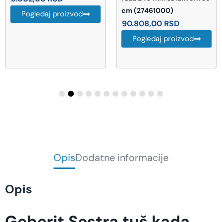
cm (27461000)
Pogledaj proizvod
90.808,00
RSD
Pogledaj proizvod
Opis
Dodatne informacije
Opis
Geberit Sestra tuš kada