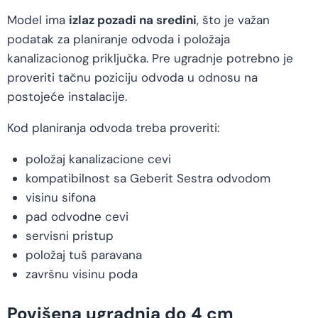
Model ima
izlaz pozadi na sredini
, što je važan
podatak za planiranje odvoda i položaja
kanalizacionog priključka. Pre ugradnje potrebno je
proveriti tačnu poziciju odvoda u odnosu na
postojeće instalacije.
Kod planiranja odvoda treba proveriti:
položaj kanalizacione cevi
kompatibilnost sa Geberit Sestra odvodom
visinu sifona
pad odvodne cevi
servisni pristup
položaj tuš paravana
završnu visinu poda
Povišena ugradnja do 4 cm