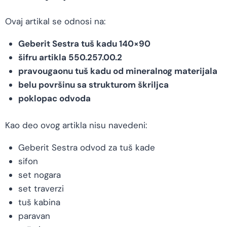
Ovaj artikal se odnosi na:
Geberit Sestra tuš kadu 140×90
šifru artikla 550.257.00.2
pravougaonu tuš kadu od mineralnog materijala
belu površinu sa strukturom škriljca
poklopac odvoda
Kao deo ovog artikla nisu navedeni:
Geberit Sestra odvod za tuš kade
sifon
set nogara
set traverzi
tuš kabina
paravan