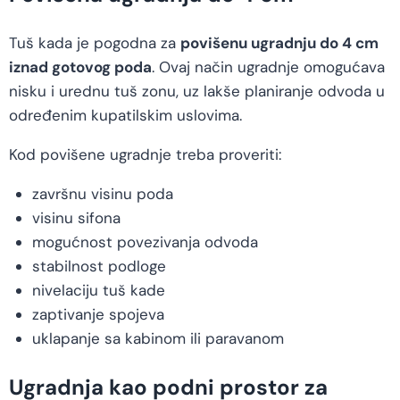
Tuš kada je pogodna za
povišenu ugradnju do 4 cm
iznad gotovog poda
. Ovaj način ugradnje omogućava
nisku i urednu tuš zonu, uz lakše planiranje odvoda u
određenim kupatilskim uslovima.
Kod povišene ugradnje treba proveriti:
završnu visinu poda
visinu sifona
mogućnost povezivanja odvoda
stabilnost podloge
nivelaciju tuš kade
zaptivanje spojeva
uklapanje sa kabinom ili paravanom
Ugradnja kao podni prostor za