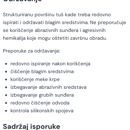
Strukturiranu površinu tuš kade treba redovno
ispirati i održavati blagim sredstvima. Ne preporučuje
se korišćenje abrazivnih sunđera i agresivnih
hemikalija koje mogu oštetiti završnu obradu.
Preporuke za održavanje:
redovno ispiranje nakon korišćenja
čišćenje blagim sredstvima
korišćenje meke krpe
izbegavanje abrazivnih sredstava
izbegavanje grubih sunđera
redovno čišćenje odvoda
kontrola silikonskih spojeva
Sadržaj isporuke