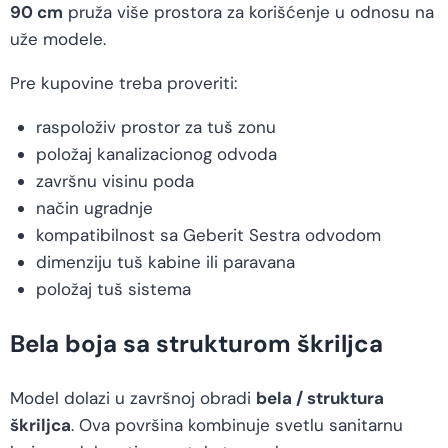
90 cm
pruža više prostora za korišćenje u odnosu na
uže modele.
Pre kupovine treba proveriti:
raspoloživ prostor za tuš zonu
položaj kanalizacionog odvoda
završnu visinu poda
način ugradnje
kompatibilnost sa Geberit Sestra odvodom
dimenziju tuš kabine ili paravana
položaj tuš sistema
Bela boja sa strukturom škriljca
Model dolazi u završnoj obradi
bela / struktura
škriljca
. Ova površina kombinuje svetlu sanitarnu