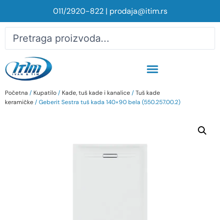
011/2920-822
|
prodaja@itim.rs
Početna
/
Kupatilo
/
Kade, tuš kade i kanalice
/
Tuš kade
keramičke
/ Geberit Sestra tuš kada 140×90 bela (550.257.00.2)