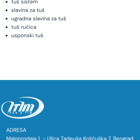
tuš sistem
slavina za tuš
ugradna slavina za tuš
tuš ručica
usponski tuš
ADRESA
Maloprodaja 1 - Ulica Tadeuša Košćuška 7, Beograd