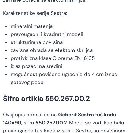
Karakteristike serije Sestra:
mineralni materijal
pravougaoni i kvadratni modeli
strukturirana površina
završna obrada sa efektom škriljca
protivklizna klasa C prema EN 16165
izlaz pozadi na sredini
mogućnost povišene ugradnje do 4 cm iznad
gotovog poda
Šifra artikla 550.257.00.2
Ovaj opis odnosi se na
Geberit Sestra tuš kadu
140×90
, šifra
550.257.00.2
. Model se vodi kao bela
pravougaona tuš kada iz serije Sestra, sa površinom