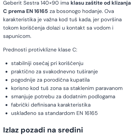
Geberit Sestra 140×90 ima
klasu zaštite od klizanja
C prema EN 16165
za bosonogo hodanje. Ova
karakteristika je važna kod tuš kada, jer površina
tokom korišćenja dolazi u kontakt sa vodom i
sapunicom.
Prednosti protivklizne klase C:
stabilniji osećaj pri korišćenju
praktično za svakodnevno tuširanje
pogodnije za porodična kupatila
korisno kod tuš zona sa staklenim paravanom
smanjuje potrebu za dodatnim podlogama
fabrički definisana karakteristika
usklađeno sa standardom EN 16165
Izlaz pozadi na sredini