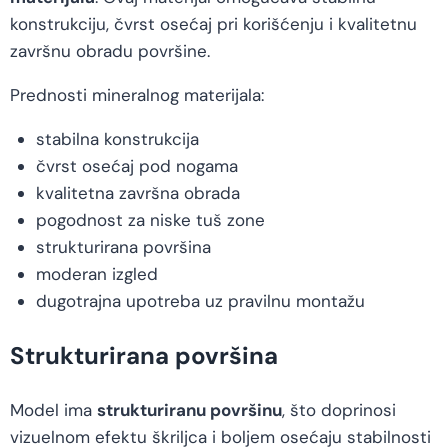
konstrukciju, čvrst osećaj pri korišćenju i kvalitetnu
završnu obradu površine.
Prednosti mineralnog materijala:
stabilna konstrukcija
čvrst osećaj pod nogama
kvalitetna završna obrada
pogodnost za niske tuš zone
strukturirana površina
moderan izgled
dugotrajna upotreba uz pravilnu montažu
Strukturirana površina
Model ima
strukturiranu površinu
, što doprinosi
vizuelnom efektu škriljca i boljem osećaju stabilnosti