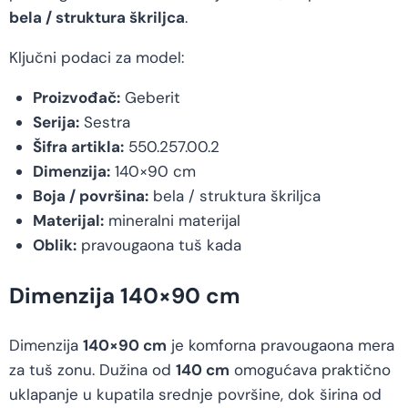
bela / struktura škriljca
.
Ključni podaci za model:
Proizvođač:
Geberit
Serija:
Sestra
Šifra artikla:
550.257.00.2
Dimenzija:
140×90 cm
Boja / površina:
bela / struktura škriljca
Materijal:
mineralni materijal
Oblik:
pravougaona tuš kada
Dimenzija 140×90 cm
Dimenzija
140×90 cm
je komforna pravougaona mera
za tuš zonu. Dužina od
140 cm
omogućava praktično
uklapanje u kupatila srednje površine, dok širina od