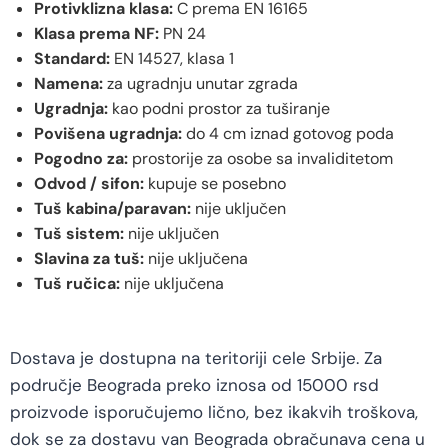
Protivklizna klasa:
C prema EN 16165
Klasa prema NF:
PN 24
Standard:
EN 14527, klasa 1
Namena:
za ugradnju unutar zgrada
Ugradnja:
kao podni prostor za tuširanje
Povišena ugradnja:
do 4 cm iznad gotovog poda
Pogodno za:
prostorije za osobe sa invaliditetom
Odvod / sifon:
kupuje se posebno
Tuš kabina/paravan:
nije uključen
Tuš sistem:
nije uključen
Slavina za tuš:
nije uključena
Tuš ručica:
nije uključena
Dostava je dostupna na teritoriji cele Srbije. Za
područje Beograda preko iznosa od 15000 rsd
proizvode isporučujemo lično, bez ikakvih troškova,
dok se za dostavu van Beograda obračunava cena u