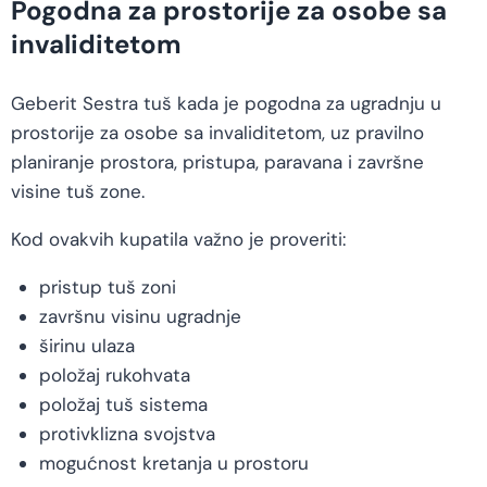
Pogodna za prostorije za osobe sa
invaliditetom
Geberit Sestra tuš kada je pogodna za ugradnju u
prostorije za osobe sa invaliditetom, uz pravilno
planiranje prostora, pristupa, paravana i završne
visine tuš zone.
Kod ovakvih kupatila važno je proveriti:
pristup tuš zoni
završnu visinu ugradnje
širinu ulaza
položaj rukohvata
položaj tuš sistema
protivklizna svojstva
mogućnost kretanja u prostoru