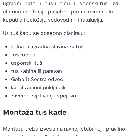
ugradnu bateriju, tuš ručicu ili usponski tuš. Ovi
elementi se biraju posebno prema rasporedu
kupatila i položaju vodovodnih instalacija.
Uz tuš kadu se posebno planiraju:
zidna ili ugradna slavina za tuš
tuš ručica
usponski tuš
tuš kabina ili paravan
Geberit Sestra odvod
kanalizacioni priključak
završno zaptivanje spojeva
Montaža tuš kade
Montažu treba izvesti na ravnoj, stabilnoj i pravilno