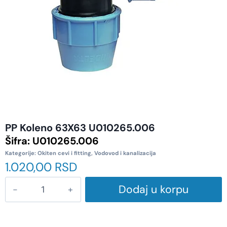
PP Koleno 63X63 U010265.006
Šifra:
U010265.006
Kategorije:
Okiten cevi i fitting
,
Vodovod i kanalizacija
1.020,00
RSD
Dodaj u korpu