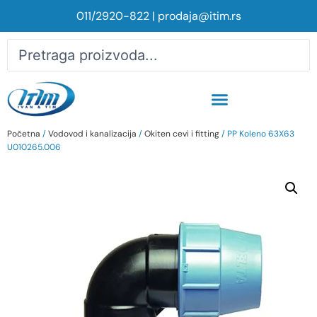
011/2920-822
|
prodaja@itim.rs
Početna
/
Vodovod i kanalizacija
/
Okiten cevi i fitting
/ PP Koleno 63X63
U010265.006