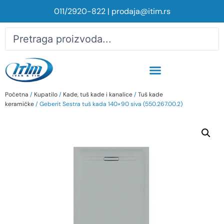
011/2920-822
|
prodaja@itim.rs
Početna
/
Kupatilo
/
Kade, tuš kade i kanalice
/
Tuš kade
keramičke
/ Geberit Sestra tuš kada 140×90 siva (550.267.00.2)