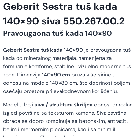
Geberit Sestra tuš kada
140×90 siva 550.267.00.2
Pravougaona tuš kada 140×90
Geberit Sestra tuš kada 140×90
je pravougaona tuš
kada od mineralnog materijala, namenjena za
formiranje komforne, stabilne i vizuelno moderne tuš
zone. Dimenzija
140×90 cm
pruža više širine u
odnosu na modele 140×80 cm, što doprinosi boljem
osećaju prostora pri svakodnevnom korišćenju.
Model u boji
siva / struktura škriljca
donosi prirodan
izgled površine sa teksturom kamena. Siva završna
obrada se dobro kombinuje sa betonskim, antracit,
belim i mermernim pločicama, kao i sa crnim ili