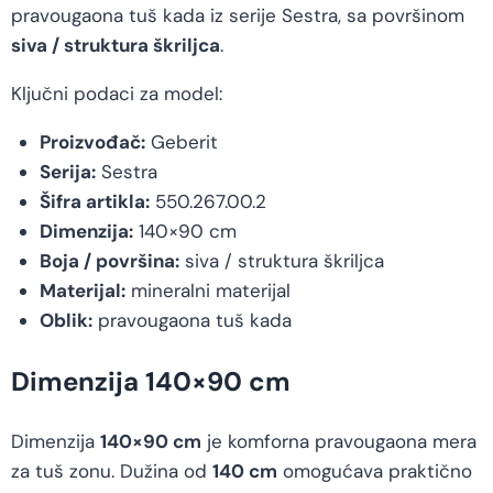
pravougaona tuš kada iz serije Sestra, sa površinom
siva / struktura škriljca
.
Ključni podaci za model:
Proizvođač:
Geberit
Serija:
Sestra
Šifra artikla:
550.267.00.2
Dimenzija:
140×90 cm
Boja / površina:
siva / struktura škriljca
Materijal:
mineralni materijal
Oblik:
pravougaona tuš kada
Dimenzija 140×90 cm
Dimenzija
140×90 cm
je komforna pravougaona mera
za tuš zonu. Dužina od
140 cm
omogućava praktično