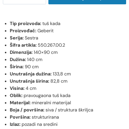
Tip proizvoda:
tuš kada
Proizvođač:
Geberit
Serija:
Sestra
Šifra artikla:
550.267.00.2
Dimenzija:
140×90 cm
Dužina:
140 cm
Širina:
90 cm
Unutrašnja dužina:
133,8 cm
Unutrašnja širina:
82,8 cm
Visina:
4 cm
Oblik:
pravougaona tuš kada
Materijal:
mineralni materijal
Boja / površina:
siva / struktura škriljca
Površina:
strukturirana
Izlaz:
pozadi na sredini