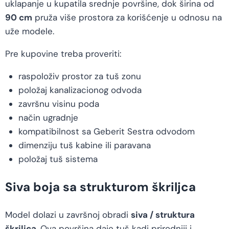
uklapanje u kupatila srednje površine, dok širina od
90 cm
pruža više prostora za korišćenje u odnosu na
uže modele.
Pre kupovine treba proveriti:
raspoloživ prostor za tuš zonu
položaj kanalizacionog odvoda
završnu visinu poda
način ugradnje
kompatibilnost sa Geberit Sestra odvodom
dimenziju tuš kabine ili paravana
položaj tuš sistema
Siva boja sa strukturom škriljca
Model dolazi u završnoj obradi
siva / struktura
škriljca
. Ova površina daje tuš kadi prirodniji i