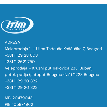
ADRESA
Maloprodaja 1 - Ulica Tadeuša Košćuška 7, Beograd
+381 11 29 28 608
+381 11 2621 750
Veleprodaja – Kružni put Rakovica 233, Bubanj
potok petlja (autoput Beograd-Niš) 11223 Beograd
+381 11 29 20 822
+381 11 29 20 823
MB: 20479043
PIB: 105874962