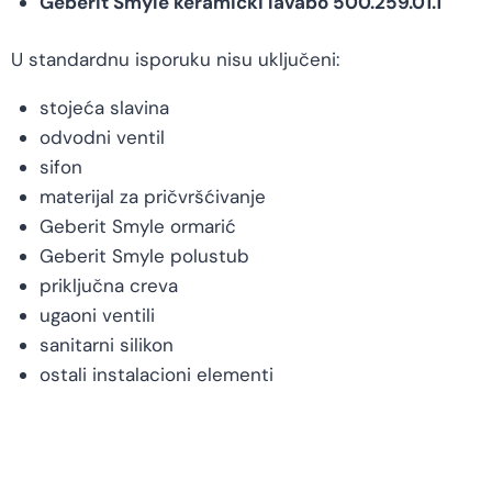
Geberit Smyle keramički lavabo 500.259.01.1
U standardnu isporuku nisu uključeni:
stojeća slavina
odvodni ventil
sifon
materijal za pričvršćivanje
Geberit Smyle ormarić
Geberit Smyle polustub
priključna creva
ugaoni ventili
sanitarni silikon
ostali instalacioni elementi