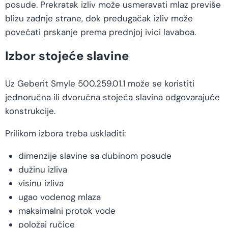
posude. Prekratak izliv može usmeravati mlaz previše
blizu zadnje strane, dok predugačak izliv može
povećati prskanje prema prednjoj ivici lavaboa.
Izbor stojeće slavine
Uz Geberit Smyle 500.259.01.1 može se koristiti
jednoručna ili dvoručna stojeća slavina odgovarajuće
konstrukcije.
Prilikom izbora treba uskladiti:
dimenzije slavine sa dubinom posude
dužinu izliva
visinu izliva
ugao vodenog mlaza
maksimalni protok vode
položaj ručice