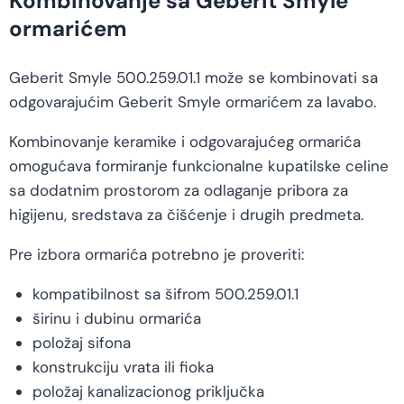
Kombinovanje sa Geberit Smyle
ormarićem
Geberit Smyle 500.259.01.1 može se kombinovati sa
odgovarajućim Geberit Smyle ormarićem za lavabo.
Kombinovanje keramike i odgovarajućeg ormarića
omogućava formiranje funkcionalne kupatilske celine
sa dodatnim prostorom za odlaganje pribora za
higijenu, sredstava za čišćenje i drugih predmeta.
Pre izbora ormarića potrebno je proveriti:
kompatibilnost sa šifrom 500.259.01.1
širinu i dubinu ormarića
položaj sifona
konstrukciju vrata ili fioka
položaj kanalizacionog priključka