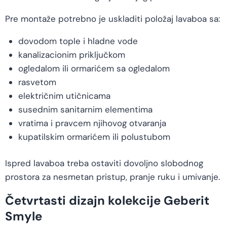
Pre montaže potrebno je uskladiti položaj lavaboa sa:
dovodom tople i hladne vode
kanalizacionim priključkom
ogledalom ili ormarićem sa ogledalom
rasvetom
električnim utičnicama
susednim sanitarnim elementima
vratima i pravcem njihovog otvaranja
kupatilskim ormarićem ili polustubom
Ispred lavaboa treba ostaviti dovoljno slobodnog
prostora za nesmetan pristup, pranje ruku i umivanje.
Četvrtasti dizajn kolekcije Geberit
Smyle