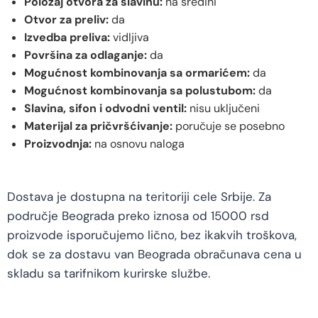
Položaj otvora za slavinu:
na sredini
Otvor za preliv:
da
Izvedba preliva:
vidljiva
Površina za odlaganje:
da
Mogućnost kombinovanja sa ormarićem:
da
Mogućnost kombinovanja sa polustubom:
da
Slavina, sifon i odvodni ventil:
nisu uključeni
Materijal za pričvršćivanje:
poručuje se posebno
Proizvodnja:
na osnovu naloga
Dostava je dostupna na teritoriji cele Srbije. Za
područje Beograda preko iznosa od 15000 rsd
proizvode isporučujemo lično, bez ikakvih troškova,
dok se za dostavu van Beograda obračunava cena u
skladu sa tarifnikom kurirske službe.