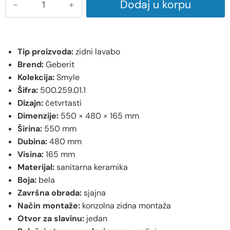
Dodaj u korpu
Tip proizvoda:
zidni lavabo
Brend:
Geberit
Kolekcija:
Smyle
Šifra:
500.259.01.1
Dizajn:
četvrtasti
Dimenzije:
550 × 480 × 165 mm
Širina:
550 mm
Dubina:
480 mm
Visina:
165 mm
Materijal:
sanitarna keramika
Boja:
bela
Završna obrada:
sjajna
Način montaže:
konzolna zidna montaža
Otvor za slavinu:
jedan