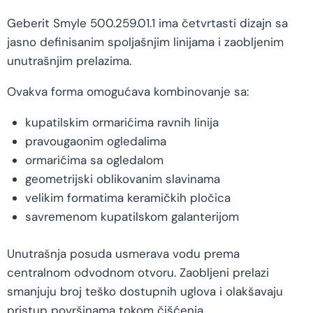
Geberit Smyle 500.259.01.1 ima četvrtasti dizajn sa
jasno definisanim spoljašnjim linijama i zaobljenim
unutrašnjim prelazima.
Ovakva forma omogućava kombinovanje sa:
kupatilskim ormarićima ravnih linija
pravougaonim ogledalima
ormarićima sa ogledalom
geometrijski oblikovanim slavinama
velikim formatima keramičkih pločica
savremenom kupatilskom galanterijom
Unutrašnja posuda usmerava vodu prema
centralnom odvodnom otvoru. Zaobljeni prelazi
smanjuju broj teško dostupnih uglova i olakšavaju
pristup površinama tokom čišćenja.