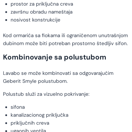
prostor za priključna creva
završnu obradu nameštaja
nosivost konstrukcije
Kod ormarića sa fiokama ili ograničenom unutrašnjom
dubinom može biti potreban prostorno štedljiv sifon.
Kombinovanje sa polustubom
Lavabo se može kombinovati sa odgovarajućim
Geberit Smyle polustubom.
Polustub služi za vizuelno pokrivanje:
sifona
kanalizacionog priključka
priključnih creva
ugaonih ventila