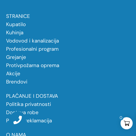
STRANICE
Kupatilo
Kuhinja
Vodovod i kanalizacija
Profesionalni program
Grejanje
Protivpožarna oprema
Akcije
Brendovi
PLAĆANJE I DOSTAVA
Politika privatnosti
Dostava robe
0
Politika reklamacija
O NAMA