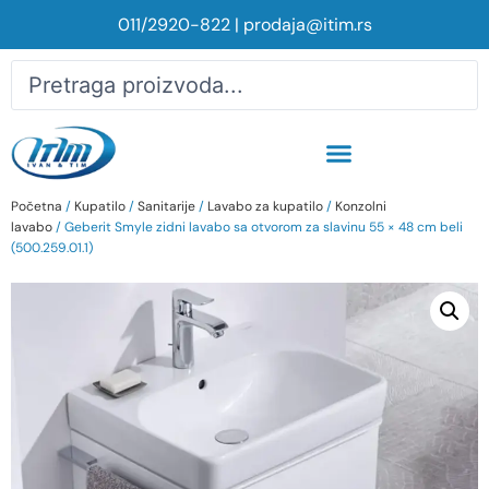
011/2920-822
|
prodaja@itim.rs
Početna
/
Kupatilo
/
Sanitarije
/
Lavabo za kupatilo
/
Konzolni
lavabo
/ Geberit Smyle zidni lavabo sa otvorom za slavinu 55 × 48 cm beli
(500.259.01.1)