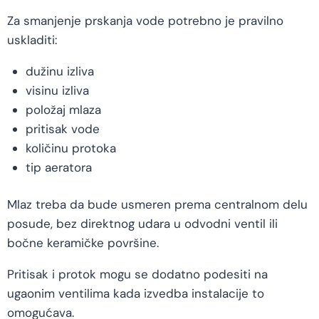
Za smanjenje prskanja vode potrebno je pravilno
uskladiti:
dužinu izliva
visinu izliva
položaj mlaza
pritisak vode
količinu protoka
tip aeratora
Mlaz treba da bude usmeren prema centralnom delu
posude, bez direktnog udara u odvodni ventil ili
bočne keramičke površine.
Pritisak i protok mogu se dodatno podesiti na
ugaonim ventilima kada izvedba instalacije to
omogućava.