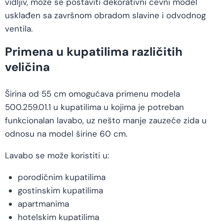
vidljiv, može se postaviti dekorativni cevni model
usklađen sa završnom obradom slavine i odvodnog
ventila.
Primena u kupatilima različitih
veličina
Širina od 55 cm omogućava primenu modela
500.259.01.1 u kupatilima u kojima je potreban
funkcionalan lavabo, uz nešto manje zauzeće zida u
odnosu na model širine 60 cm.
Lavabo se može koristiti u:
porodičnim kupatilima
gostinskim kupatilima
apartmanima
hotelskim kupatilima