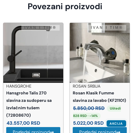
Povezani proizvodi
HANSGROHE
ROSAN SRBIJA
Hansgrohe Talis 270
Rosan Klasik Fumme
slavina za sudoperu sa
slavina za lavabo (KF21101)
izvlačnim tušem
5.850,00
RSD
Uštedi
(72808670)
828 RSD · -14%
43.557,00
RSD
5.022,00
RSD
AKCIJA
Pogledaj proizvod
Pogledaj proizvod