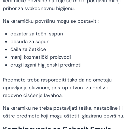
keramičke površine na koje se može postaviti manji
pribor za svakodnevnu higijenu.
Na keramičku površinu mogu se postaviti:
dozator za tečni sapun
posuda za sapun
čaša za četkice
manji kozmetički proizvodi
drugi lagani higijenski predmeti
Predmete treba rasporediti tako da ne ometaju
upravljanje slavinom, pristup otvoru za preliv i
redovno čišćenje lavaboa.
Na keramiku ne treba postavljati teške, nestabilne ili
oštre predmete koji mogu oštetiti glaziranu površinu.