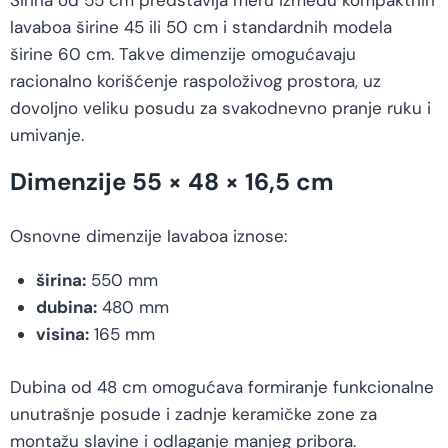
Širina od 55 cm predstavlja meru između kompaktnih
lavaboa širine 45 ili 50 cm i standardnih modela
širine 60 cm. Takve dimenzije omogućavaju
racionalno korišćenje raspoloživog prostora, uz
dovoljno veliku posudu za svakodnevno pranje ruku i
umivanje.
Dimenzije 55 × 48 × 16,5 cm
Osnovne dimenzije lavaboa iznose:
širina:
550 mm
dubina:
480 mm
visina:
165 mm
Dubina od 48 cm omogućava formiranje funkcionalne
unutrašnje posude i zadnje keramičke zone za
montažu slavine i odlaganje manjeg pribora.