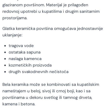
glaziranom površinom. Materijal je prilagođen
redovnoj upotrebi u kupatilima i drugim sanitarnim
prostorijama.
Glatka keramička površina omogućava jednostavnije
uklanjanje:
tragova vode
ostataka sapuna
naslaga kamenca
kozmetičkih proizvoda
drugih svakodnevnih nečistoća
Bela keramika može se kombinovati sa kupatilskim
nameštajem u beloj, sivoj ili crnoj boji, kao i sa
površinama u dekoru svetlog ili tamnog drveta,
kamena i betona.