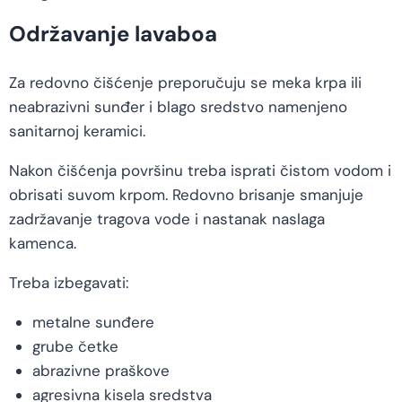
Održavanje lavaboa
Za redovno čišćenje preporučuju se meka krpa ili
neabrazivni sunđer i blago sredstvo namenjeno
sanitarnoj keramici.
Nakon čišćenja površinu treba isprati čistom vodom i
obrisati suvom krpom. Redovno brisanje smanjuje
zadržavanje tragova vode i nastanak naslaga
kamenca.
Treba izbegavati:
metalne sunđere
grube četke
abrazivne praškove
agresivna kisela sredstva