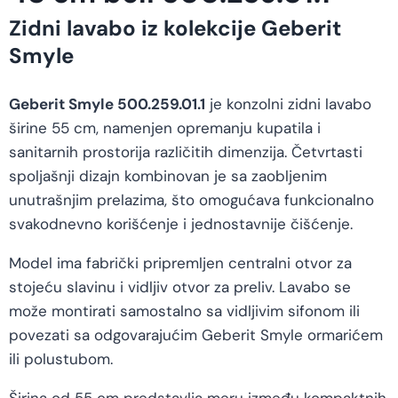
Zidni lavabo iz kolekcije Geberit
Smyle
Geberit Smyle 500.259.01.1
je konzolni zidni lavabo
širine 55 cm, namenjen opremanju kupatila i
sanitarnih prostorija različitih dimenzija. Četvrtasti
spoljašnji dizajn kombinovan je sa zaobljenim
unutrašnjim prelazima, što omogućava funkcionalno
svakodnevno korišćenje i jednostavnije čišćenje.
Model ima fabrički pripremljen centralni otvor za
stojeću slavinu i vidljiv otvor za preliv. Lavabo se
može montirati samostalno sa vidljivim sifonom ili
povezati sa odgovarajućim Geberit Smyle ormarićem
ili polustubom.