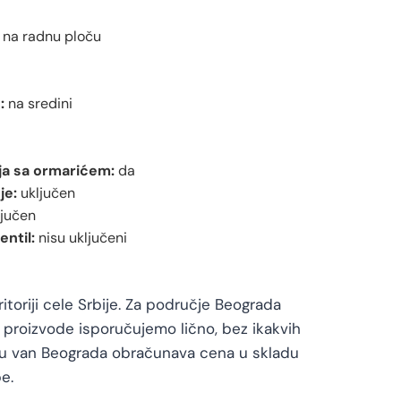
na radnu ploču
:
na sredini
a sa ormarićem:
da
je:
uključen
jučen
entil:
nisu uključeni
toriji cele Srbije. Za područje Beograda
proizvode isporučujemo lično, bez ikakvih
vu van Beograda obračunava cena u skladu
e.