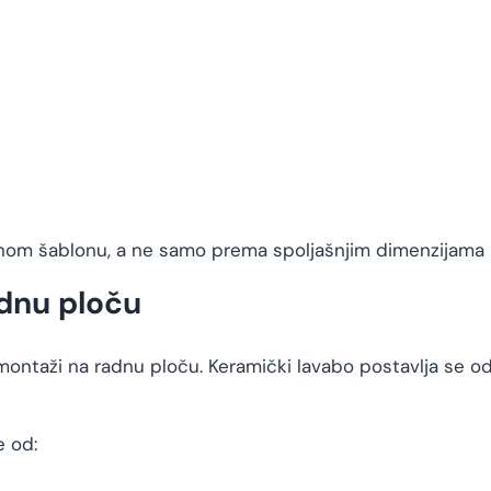
čenom šablonu, a ne samo prema spoljašnjim dimenzijama 
dnu ploču
montaži na radnu ploču. Keramički lavabo postavlja se o
e od: