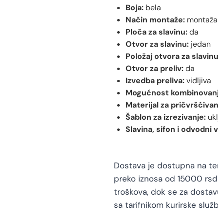
Boja:
bela
Način montaže:
montaža 
Ploča za slavinu:
da
Otvor za slavinu:
jedan
Položaj otvora za slavinu
Otvor za preliv:
da
Izvedba preliva:
vidljiva
Mogućnost kombinovanj
Materijal za pričvršćivan
Šablon za izrezivanje:
ukl
Slavina, sifon i odvodni v
Dostava je dostupna na teri
preko iznosa od 15000 rsd 
troškova, dok se za dosta
sa tarifnikom kurirske služb