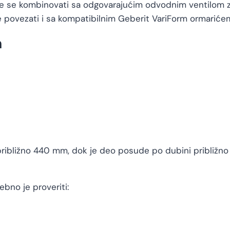
ože se kombinovati sa odgovarajućim odvodnim ventilom z
e povezati i sa kompatibilnim Geberit VariForm ormariće
m
 približno 440 mm, dok je deo posude po dubini približ
ebno je proveriti: