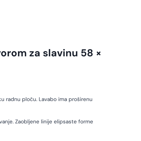
vorom za slavinu 58 ×
ku radnu ploču. Lavabo ima proširenu
nje. Zaobljene linije elipsaste forme