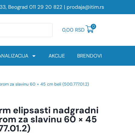
233, Beograd
011 29 20 822
|
prodaja@itim.rs
0
0,00
RSD
NALIZACIJA
AKCIJE
BRENDOVI
orom za slavinu 60 × 45 cm beli (500.777.01.2)
rm elipsasti nadgradni
rom za slavinu 60 × 45
77.01.2)