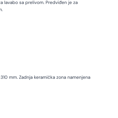
a lavabo sa prelivom. Predviđen je za
m.
no 310 mm. Zadnja keramička zona namenjena