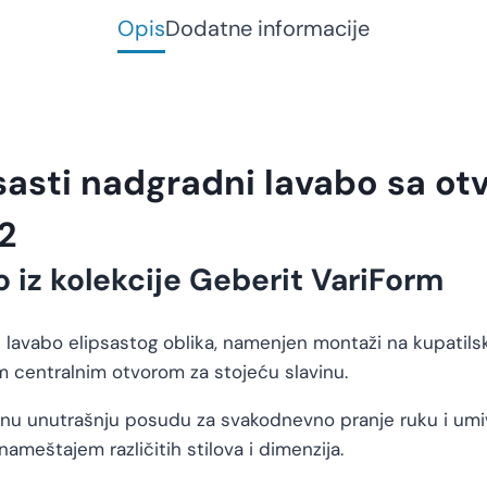
Opis
Dodatne informacije
sasti nadgradni lavabo sa ot
2
o iz kolekcije Geberit VariForm
 lavabo elipsastog oblika, namenjen montaži na kupatils
m centralnim otvorom za stojeću slavinu.
nu unutrašnju posudu za svakodnevno pranje ruku i umiva
meštajem različitih stilova i dimenzija.