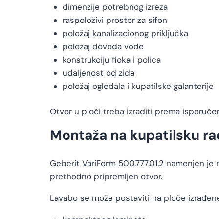
dimenzije potrebnog izreza
raspoloživi prostor za sifon
položaj kanalizacionog priključka
položaj dovoda vode
konstrukciju fioka i polica
udaljenost od zida
položaj ogledala i kupatilske galanterije
Otvor u ploči treba izraditi prema isporu
Montaža na kupatilsku ra
Geberit VariForm 500.777.01.2 namenjen je 
prethodno pripremljen otvor.
Lavabo se može postaviti na ploče izrađen