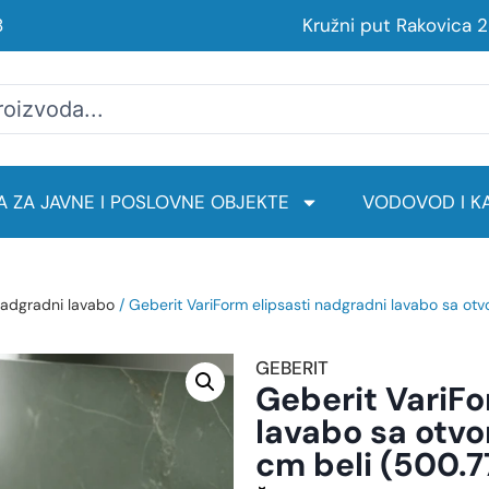
8
Kružni put Rakovica 
 ZA JAVNE I POSLOVNE OBJEKTE
VODOVOD I KA
adgradni lavabo
/ Geberit VariForm elipsasti nadgradni lavabo sa otv
GEBERIT
Geberit VariFo
lavabo sa otvo
cm beli (500.7