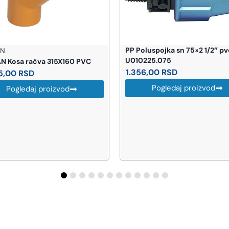
luspojka sn 75×2 1/2″ pvc
PP Koleno 63X63 U010265.0
225.075
1.020,00
RSD
6,00
RSD
Pogledaj proizvod
Pogledaj proizvod