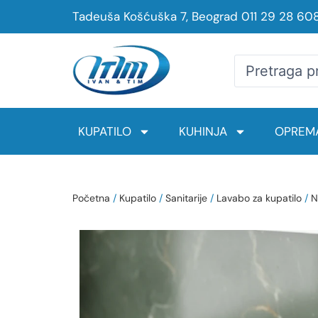
Tadeuša Košćuška 7, Beograd
011 29 28 60
KUPATILO
KUHINJA
OPREMA
Početna
/
Kupatilo
/
Sanitarije
/
Lavabo za kupatilo
/
N