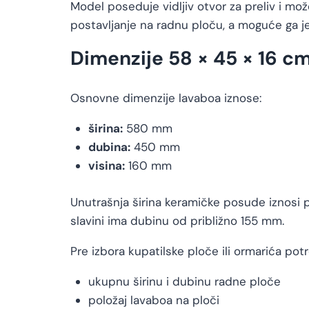
Model poseduje vidljiv otvor za preliv i m
postavljanje na radnu ploču, a moguće ga j
Dimenzije 58 × 45 × 16 c
Osnovne dimenzije lavaboa iznose:
širina:
580 mm
dubina:
450 mm
visina:
160 mm
Unutrašnja širina keramičke posude iznosi
slavini ima dubinu od približno 155 mm.
Pre izbora kupatilske ploče ili ormarića potr
ukupnu širinu i dubinu radne ploče
položaj lavaboa na ploči