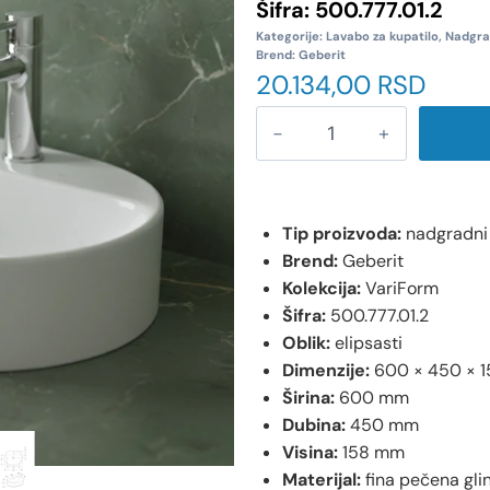
Šifra:
500.777.01.2
Kategorije:
Lavabo za kupatilo
,
Nadgra
Brend:
Geberit
20.134,00
RSD
Tip proizvoda:
nadgradni
Brend:
Geberit
Kolekcija:
VariForm
Šifra:
500.777.01.2
Oblik:
elipsasti
Dimenzije:
600 × 450 × 
Širina:
600 mm
Dubina:
450 mm
Visina:
158 mm
Materijal:
fina pečena gli