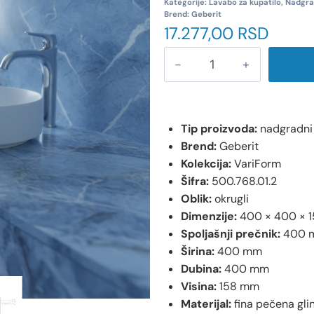
Kategorije:
Lavabo za kupatilo
,
Nadgra
Brend:
Geberit
17.277,00
RSD
Tip proizvoda:
nadgradni
Brend:
Geberit
Kolekcija:
VariForm
Šifra:
500.768.01.2
Oblik:
okrugli
Dimenzije:
400 × 400 × 
Spoljašnji prečnik:
400 
Širina:
400 mm
Dubina:
400 mm
Visina:
158 mm
Materijal:
fina pečena gli