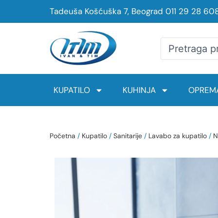
Tadeuša Košćuška 7, Beograd
011 29 28 60
KUPATILO
KUHINJA
OPREMA
Početna
/
Kupatilo
/
Sanitarije
/
Lavabo za kupatilo
/
N