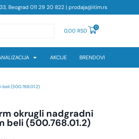
233, Beograd
011 29 20 822
|
prodaja@itim.rs
0
0,00
RSD
NALIZACIJA
AKCIJE
BRENDOVI
 beli (500.768.01.2)
rm okrugli nadgradni
 beli (500.768.01.2)