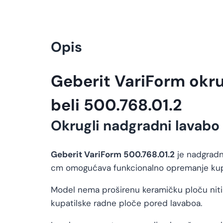
Opis
Geberit VariForm okru
beli 500.768.01.2
Okrugli nadgradni lavabo 
Geberit VariForm 500.768.01.2
je nadgradni
cm omogućava funkcionalno opremanje kupa
Model nema proširenu keramičku ploču niti f
kupatilske radne ploče pored lavaboa.