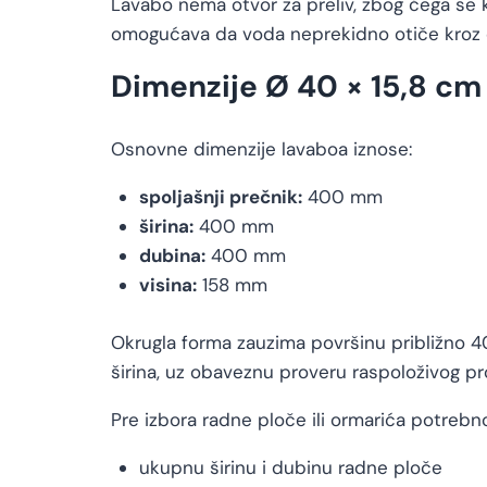
Lavabo nema otvor za preliv, zbog čega s
omogućava da voda neprekidno otiče kroz o
Dimenzije Ø 40 × 15,8 cm
Osnovne dimenzije lavaboa iznose:
spoljašnji prečnik:
400 mm
širina:
400 mm
dubina:
400 mm
visina:
158 mm
Okrugla forma zauzima površinu približno 4
širina, uz obaveznu proveru raspoloživog pro
Pre izbora radne ploče ili ormarića potrebno 
ukupnu širinu i dubinu radne ploče