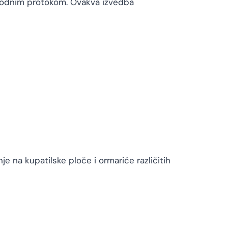
obodnim protokom. Ovakva izvedba
 na kupatilske ploče i ormariće različitih