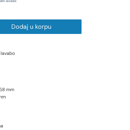
dni lavabo
Dodaj u korpu
 lavabo
158 mm
mm
na