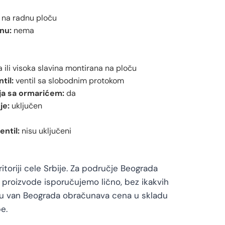
na radnu ploču
nu:
nema
 ili visoka slavina montirana na ploču
til:
ventil sa slobodnim protokom
a sa ormarićem:
da
je:
uključen
entil:
nisu uključeni
toriji cele Srbije. Za područje Beograda
proizvode isporučujemo lično, bez ikakvih
vu van Beograda obračunava cena u skladu
e.