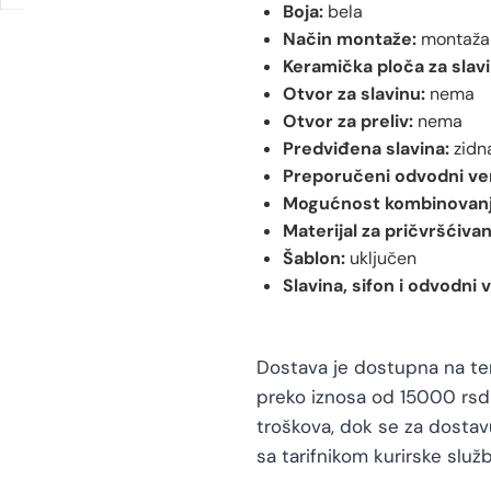
Boja:
bela
Način montaže:
montaža 
Keramička ploča za slavi
Otvor za slavinu:
nema
Otvor za preliv:
nema
Predviđena slavina:
zidna
Preporučeni odvodni ven
Mogućnost kombinovanj
Materijal za pričvršćivan
Šablon:
uključen
Slavina, sifon i odvodni v
Dostava je dostupna na teri
preko iznosa od 15000 rsd 
troškova, dok se za dosta
sa tarifnikom kurirske služb