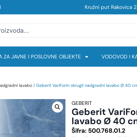
8
Kružni put Rakovica 
 ZA JAVNE I POSLOVNE OBJEKTE
VODOVOD I KA
adgradni lavabo
/ Geberit VariForm okrugli nadgradni lavabo Ø 40 cm
GEBERIT
Geberit VariFo
lavabo Ø 40 cm
Šifra:
500.768.01.2