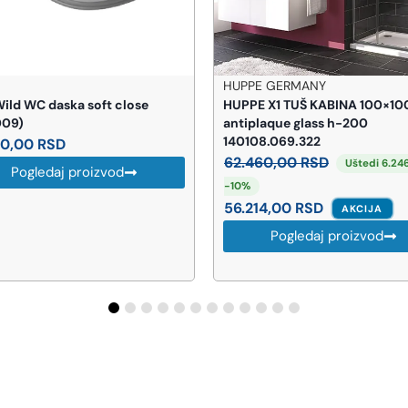
E GERMANY
HERZ
 X1 TUŠ KABINA 100×100
HERZ UNITAS Sifon za veš maš
laque glass h-200
ms UH16501
8.069.322
2.510,00
RSD
60,00
RSD
Uštedi 6.246 RSD ·
Pogledaj proizvod
14,00
RSD
AKCIJA
Pogledaj proizvod