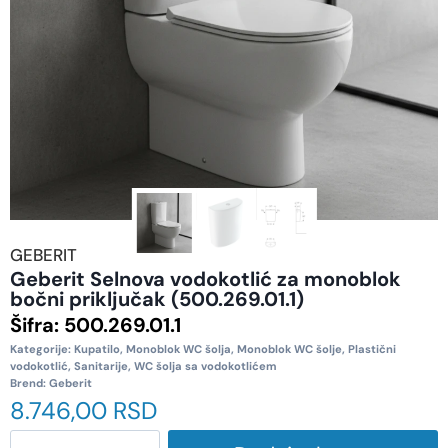
GEBERIT
Geberit Selnova vodokotlić za monoblok
bočni priključak (500.269.01.1)
Šifra:
500.269.01.1
Kategorije:
Kupatilo
,
Monoblok WC šolja
,
Monoblok WC šolje
,
Plastični
vodokotlić
,
Sanitarije
,
WC šolja sa vodokotlićem
Brend:
Geberit
8.746,00
RSD