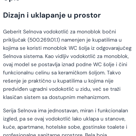
Dizajn i uklapanje u prostor
Geberit Selnova vodokotlić za monoblok bočni
priključak (500.269.01.1) namenjen je kupatilima u
kojima se koristi monoblok WC šolja iz odgovarajućeg
Selnova sistema. Kao vidljiv vodokotlić za monoblok,
ovaj model se postavlja iznad podne WC šolje i čini
funkcionalnu celinu sa keramičkom šoljom. Takvo
rešenje je praktično u kupatilima u kojima nije
predviđen ugradni vodokotlić u zidu, već se traži
klasičan sistem sa dostupnim mehanizmom.
Serija Selnova ima jednostavan, miran i funkcionalan
izgled, pa se ovaj vodokotlić lako uklapa u stanove,
kuće, apartmane, hotelske sobe, gostinske toalete i
profesionalne sanitarne prostore. Bela boja