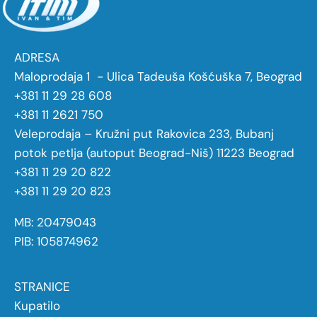
ADRESA
Maloprodaja 1 - Ulica Tadeuša Košćuška 7, Beograd
+381 11 29 28 608
+381 11 2621 750
Veleprodaja – Kružni put Rakovica 233, Bubanj
potok petlja (autoput Beograd-Niš) 11223 Beograd
+381 11 29 20 822
+381 11 29 20 823
MB: 20479043
PIB: 105874962
STRANICE
Kupatilo