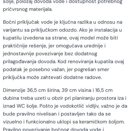
šolje, položaj dovoda vode i dostupnost potrebnog
pričvrsnog materijala.
Bočni priključak vode je ključna razlika u odnosu na
varijantu sa priključkom odozdo. Ako je instalacija u
kupatilu izvedena sa strane, ovaj model može biti
praktičnije rešenje, jer omogućava urednije i
jednostavnije povezivanje bez dodatnog
prilagođavanja dovoda. Kod renoviranja kupatila ovaj
podatak je posebno važan, jer pogrešan smer
priključka može zahtevati dodatne radove.
Dimenzije 36,5 cm širina, 39 cm visina i 16,5 cm
dubina treba uzeti u obzir pri planiranju prostora iza i
iznad WC šolje. Pošto je vodokotlić vidljiv, važno je da
bude pravilno nivelisan i postavljen tako da se
vizuelno i funkcionalno uklopi sa keramičkom šoljom.
Pravilno povezivanje bočnog dovoda vode i