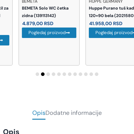
BEMETA
HUPPE GERMANY
BEMETA Solo WC četka
Huppe Purano tuš kada
zidna (139113142)
120×90 bela (202158055)
4.879,00
RSD
41.958,00
RSD
Pogledaj proizvod
Pogledaj proizvod
Opis
Dodatne informacije
Opis