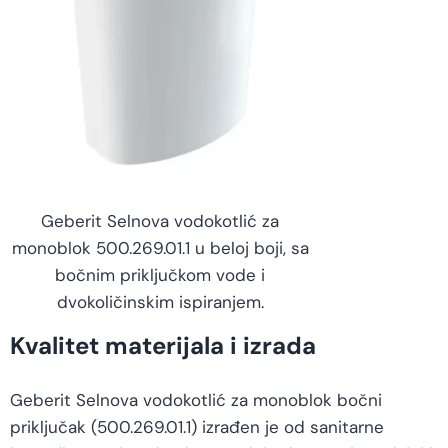
Geberit Selnova vodokotlić za
monoblok 500.269.01.1 u beloj boji, sa
bočnim priključkom vode i
dvokoličinskim ispiranjem.
Kvalitet materijala i izrada
Geberit Selnova vodokotlić za monoblok bočni
priključak (500.269.01.1) izrađen je od sanitarne