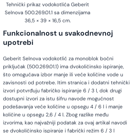
Tehnički prikaz vodokotlića Geberit
Selnova 500.269.01.1 sa dimenzijama
36,5 × 39 × 16,5 cm.
Funkcionalnost u svakodnevnoj
upotrebi
Geberit Selnova vodokotlić za monoblok bočni
priključak (500.269.01.1) ima dvokoličinsko ispiranje,
što omogućava izbor manje ili veće količine vode u
zavisnosti od potrebe. Itim stranica i dodatni tehnički
izvori potvrđuju fabričko ispiranje 6 / 3 l, dok drugi
dostupni izvori za istu šifru navode mogućnost
podešavanja veće količine u opsegu 4 / 6 l i manje
količine u opsegu 2,6 / 4 l. Zbog razlike među
izvorima, kao najvažniji podatak za ovaj artikal navodi
se dvokoličinsko ispiranje i fabrički režim 6 / 3 l