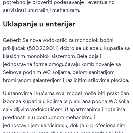
potrebno je proveriti podešavanje i eventualno
servisirati unutrašnji mehanizam.
Uklapanje u enterijer
Geberit Selnova vodokotlić za monoblok bočni
priključak (500.269.01.1) dobro se uklapa u kupatila sa
klasičnim monoblok sistemom. Bela boja i
jednostavna forma omogućavaju kombinovanje sa
Selnova podnim WC šoljama, belom sanitarijom,
hromiranom galanterijom i različitim stilovima pločica.
U stanovima i kućama ovaj model može biti praktičan
izbor za kupatila u kojima je planirana podna WC šolja
sa vidljivim vodokotlićem. U apartmanima i hotelima
prednost je u dostupnom mehanizmu i
jednostavnijem servisiranju, dok je u profesionalnim