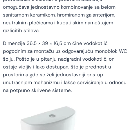
omogućava jednostavno kombinovanje sa belom
sanitarnom keramikom, hromiranom galanterijom,
neutralnim pločicama i kupatilskim nameštajem
različitih stilova.
Dimenzije 36,5 × 39 × 16,5 cm čine vodokotlić
pogodnim za montažu uz odgovarajuću monoblok WC
šolju. Pošto je u pitanju nadgradni vodokotlić, on
ostaje vidljiv i lako dostupan, što je prednost u
prostorima gde se želi jednostavniji pristup
unutrašnjem mehanizmu i lakše servisiranje u odnosu
na potpuno skrivene sisteme.