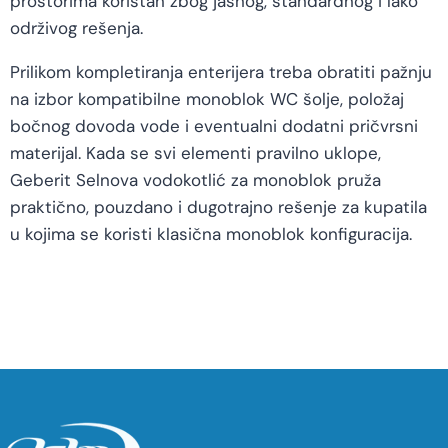
prostorima koristan zbog jasnog, standardnog i lako
održivog rešenja.
Prilikom kompletiranja enterijera treba obratiti pažnju
na izbor kompatibilne monoblok WC šolje, položaj
bočnog dovoda vode i eventualni dodatni pričvrsni
materijal. Kada se svi elementi pravilno uklope,
Geberit Selnova vodokotlić za monoblok pruža
praktično, pouzdano i dugotrajno rešenje za kupatila
u kojima se koristi klasična monoblok konfiguracija.