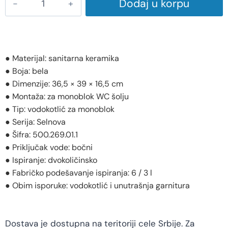
Dodaj u korpu
● Materijal: sanitarna keramika
● Boja: bela
● Dimenzije: 36,5 × 39 × 16,5 cm
● Montaža: za monoblok WC šolju
● Tip: vodokotlić za monoblok
● Serija: Selnova
● Šifra: 500.269.01.1
● Priključak vode: bočni
● Ispiranje: dvokoličinsko
● Fabričko podešavanje ispiranja: 6 / 3 l
● Obim isporuke: vodokotlić i unutrašnja garnitura
Dostava je dostupna na teritoriji cele Srbije. Za