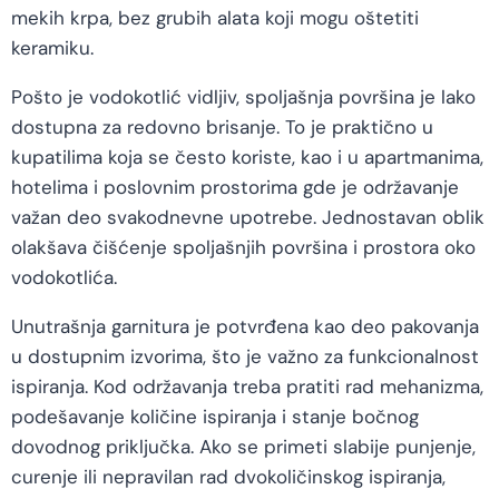
mekih krpa, bez grubih alata koji mogu oštetiti
keramiku.
Pošto je vodokotlić vidljiv, spoljašnja površina je lako
dostupna za redovno brisanje. To je praktično u
kupatilima koja se često koriste, kao i u apartmanima,
hotelima i poslovnim prostorima gde je održavanje
važan deo svakodnevne upotrebe. Jednostavan oblik
olakšava čišćenje spoljašnjih površina i prostora oko
vodokotlića.
Unutrašnja garnitura je potvrđena kao deo pakovanja
u dostupnim izvorima, što je važno za funkcionalnost
ispiranja. Kod održavanja treba pratiti rad mehanizma,
podešavanje količine ispiranja i stanje bočnog
dovodnog priključka. Ako se primeti slabije punjenje,
curenje ili nepravilan rad dvokoličinskog ispiranja,