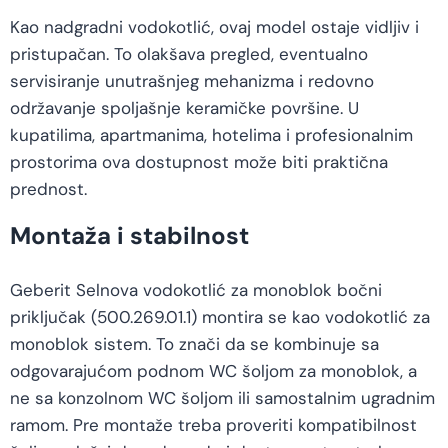
Kao nadgradni vodokotlić, ovaj model ostaje vidljiv i
pristupačan. To olakšava pregled, eventualno
servisiranje unutrašnjeg mehanizma i redovno
održavanje spoljašnje keramičke površine. U
kupatilima, apartmanima, hotelima i profesionalnim
prostorima ova dostupnost može biti praktična
prednost.
Montaža i stabilnost
Geberit Selnova vodokotlić za monoblok bočni
priključak (500.269.01.1) montira se kao vodokotlić za
monoblok sistem. To znači da se kombinuje sa
odgovarajućom podnom WC šoljom za monoblok, a
ne sa konzolnom WC šoljom ili samostalnim ugradnim
ramom. Pre montaže treba proveriti kompatibilnost