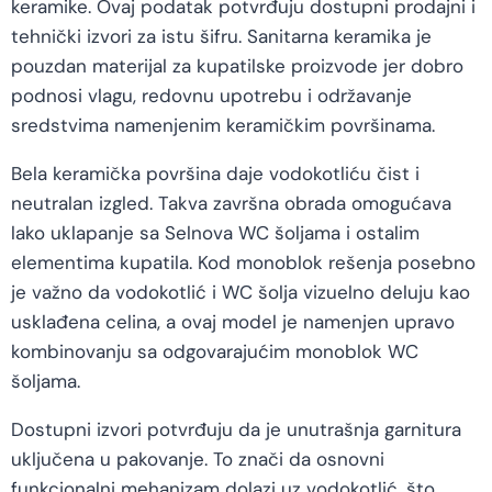
keramike. Ovaj podatak potvrđuju dostupni prodajni i
tehnički izvori za istu šifru. Sanitarna keramika je
pouzdan materijal za kupatilske proizvode jer dobro
podnosi vlagu, redovnu upotrebu i održavanje
sredstvima namenjenim keramičkim površinama.
Bela keramička površina daje vodokotliću čist i
neutralan izgled. Takva završna obrada omogućava
lako uklapanje sa Selnova WC šoljama i ostalim
elementima kupatila. Kod monoblok rešenja posebno
je važno da vodokotlić i WC šolja vizuelno deluju kao
usklađena celina, a ovaj model je namenjen upravo
kombinovanju sa odgovarajućim monoblok WC
šoljama.
Dostupni izvori potvrđuju da je unutrašnja garnitura
uključena u pakovanje. To znači da osnovni
funkcionalni mehanizam dolazi uz vodokotlić, što