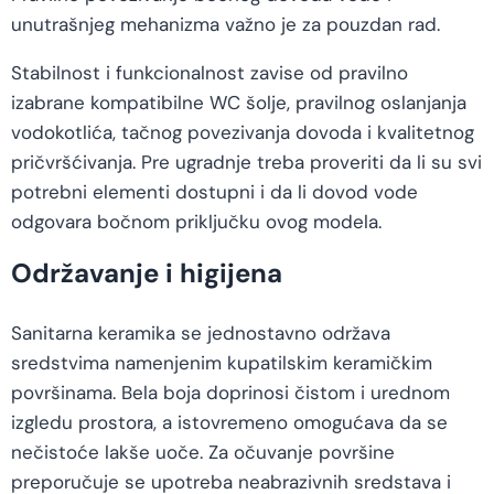
unutrašnjeg mehanizma važno je za pouzdan rad.
Stabilnost i funkcionalnost zavise od pravilno
izabrane kompatibilne WC šolje, pravilnog oslanjanja
vodokotlića, tačnog povezivanja dovoda i kvalitetnog
pričvršćivanja. Pre ugradnje treba proveriti da li su svi
potrebni elementi dostupni i da li dovod vode
odgovara bočnom priključku ovog modela.
Održavanje i higijena
Sanitarna keramika se jednostavno održava
sredstvima namenjenim kupatilskim keramičkim
površinama. Bela boja doprinosi čistom i urednom
izgledu prostora, a istovremeno omogućava da se
nečistoće lakše uoče. Za očuvanje površine
preporučuje se upotreba neabrazivnih sredstava i