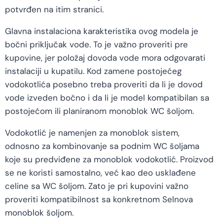
potvrđen na itim stranici.
Glavna instalaciona karakteristika ovog modela je
bočni priključak vode. To je važno proveriti pre
kupovine, jer položaj dovoda vode mora odgovarati
instalaciji u kupatilu. Kod zamene postojećeg
vodokotlića posebno treba proveriti da li je dovod
vode izveden bočno i da li je model kompatibilan sa
postojećom ili planiranom monoblok WC šoljom.
Vodokotlić je namenjen za monoblok sistem,
odnosno za kombinovanje sa podnim WC šoljama
koje su predviđene za monoblok vodokotlić. Proizvod
se ne koristi samostalno, već kao deo usklađene
celine sa WC šoljom. Zato je pri kupovini važno
proveriti kompatibilnost sa konkretnom Selnova
monoblok šoljom.