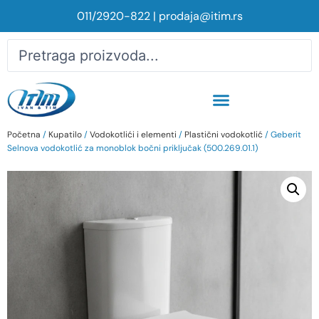
011/2920-822
|
prodaja@itim.rs
Početna
/
Kupatilo
/
Vodokotlići i elementi
/
Plastični vodokotlić
/ Geberit
Selnova vodokotlić za monoblok bočni priključak (500.269.01.1)