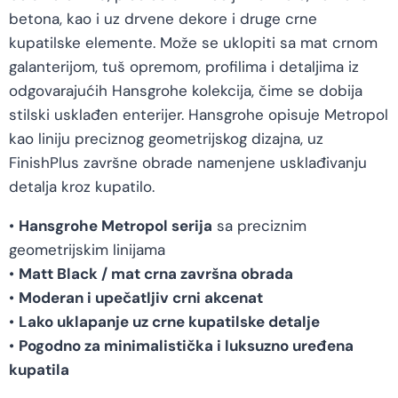
betona, kao i uz drvene dekore i druge crne
kupatilske elemente. Može se uklopiti sa mat crnom
galanterijom, tuš opremom, profilima i detaljima iz
odgovarajućih Hansgrohe kolekcija, čime se dobija
stilski usklađen enterijer. Hansgrohe opisuje Metropol
kao liniju preciznog geometrijskog dizajna, uz
FinishPlus završne obrade namenjene usklađivanju
detalja kroz kupatilo.
•
Hansgrohe Metropol serija
sa preciznim
geometrijskim linijama
•
Matt Black / mat crna završna obrada
•
Moderan i upečatljiv crni akcenat
•
Lako uklapanje uz crne kupatilske detalje
•
Pogodno za minimalistička i luksuzno uređena
kupatila