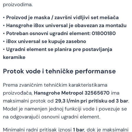
proizvodima.
•
Proizvod je maska / završni vidljivi set mešača
•
Hansgrohe iBox universal je obavezan za montažu
•
Potreban osnovni ugradni element: 01800180
•
iBox universal se kupuje zasebno
•
Ugradni element se planira pre postavljanja
keramike
Protok vode i tehničke performanse
Prema zvaničnim tehničkim karakteristikama
proizvođača,
Hansgrohe Metropol 32565670
ima
maksimalni protok od
29,3 l/min pri pritisku od 3 bar
.
Model je namenjen jednoj funkciji vode i povezuje se
na odgovarajući osnovni ugradni element.
Minimalni radni pritisak iznosi
1 bar
, dok je maksimalni