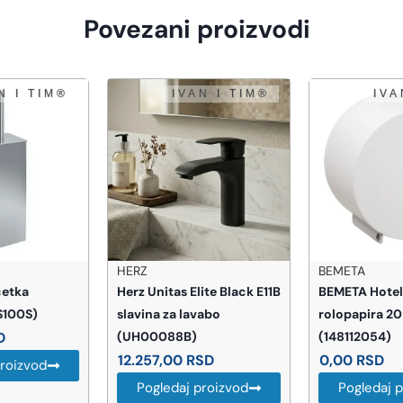
Povezani proizvodi
HERZ
BEMETA
Herz Unitas Elite Black E11B
BEMETA Hotel držač
slavina za lavabo
rolopapira 20 cm
(UH00088B)
(148112054)
12.257,00
RSD
0,00
RSD
Pogledaj proizvod
Pogledaj proizvod