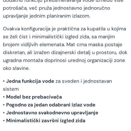
dodatnu funkciju preusmeravanja vode između više
potrošača, već pruža jednostavno jednoručno
upravljanje jednim planiranim izlazom.
Ovakva konfiguracija je praktična za kupatila u kojima
se želi čist i minimalistički izgled zida, sa manjim
brojem vidljivih elemenata. Mat crna maska postaje
diskretan, ali izražen dizajnerski detalj u prostoru, dok
ugradna montaža doprinosi urednoj organizaciji zone
oko slavine.
•
Jedna funkcija vode
za sveden i jednostavan
sistem
•
Model bez prebacivača
•
Pogodno za jedan odabrani izlaz vode
•
Jednostavno svakodnevno upravljanje
•
Minimalistički završni izgled zida