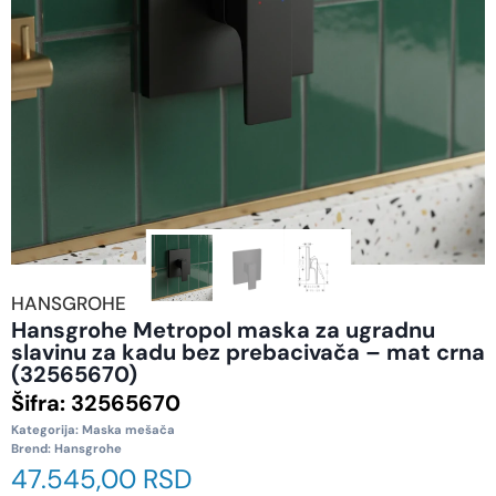
HANSGROHE
Hansgrohe Metropol maska za ugradnu
slavinu za kadu bez prebacivača – mat crna
(32565670)
Šifra:
32565670
Kategorija:
Maska mešača
Brend:
Hansgrohe
47.545,00
RSD