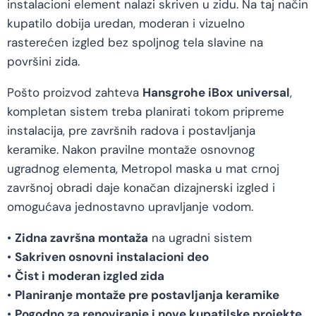
instalacioni element nalazi skriven u zidu. Na taj način
kupatilo dobija uredan, moderan i vizuelno
rasterećen izgled bez spoljnog tela slavine na
površini zida.
Pošto proizvod zahteva
Hansgrohe iBox universal
,
kompletan sistem treba planirati tokom pripreme
instalacija, pre završnih radova i postavljanja
keramike. Nakon pravilne montaže osnovnog
ugradnog elementa, Metropol maska u mat crnoj
završnoj obradi daje konačan dizajnerski izgled i
omogućava jednostavno upravljanje vodom.
•
Zidna završna montaža
na ugradni sistem
•
Sakriven osnovni instalacioni deo
•
Čist i moderan izgled zida
•
Planiranje montaže pre postavljanja keramike
•
Pogodno za renoviranje i nove kupatilske projekte