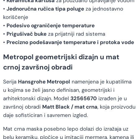
•
Keramička kartuša
za pouzdano upravljanje vodom
•
Jednoručna ručica tipa poluge
za jednostavno
korišćenje
•
Podesivo ograničenje temperature
•
Prigušivač buke
za prijatniji rad sistema
•
Precizno podešavanje temperature i protoka vode
Metropol geometrijski dizajn u mat
crnoj završnoj obradi
Serija
Hansgrohe Metropol
namenjena je kupatilima
u kojima se želi jasno definisan, geometrijski i
arhitektonski dizajn. Model
32565670
izrađen je u
završnoj obradi
Matt Black / mat crna
, koja proizvodu
daje sofisticiran i savremen izgled.
Mat crna maska posebno lepo dolazi do izražaja uz
belu keramiku, pločice u imitaciji mermera, kamena ili