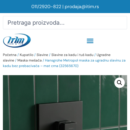
011/2920-822
|
prodaja@itim.rs
Početna
/
Kupatilo
/
Slavine
/
Slavine za kadu i tuš kadu
/
Ugradne
slavine
/
Maska mešača
/ Hansgrohe Metropol maska za ugradnu slavinu za
kadu bez prebacivača – mat crna (32565670)