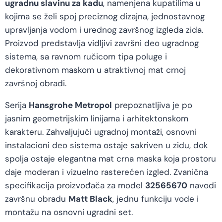
ugradnu slavinu za kadu
, namenjena kupatilima u
kojima se želi spoj preciznog dizajna, jednostavnog
upravljanja vodom i urednog završnog izgleda zida.
Proizvod predstavlja vidljivi završni deo ugradnog
sistema, sa ravnom ručicom tipa poluge i
dekorativnom maskom u atraktivnoj mat crnoj
završnoj obradi.
Serija
Hansgrohe Metropol
prepoznatljiva je po
jasnim geometrijskim linijama i arhitektonskom
karakteru. Zahvaljujući ugradnoj montaži, osnovni
instalacioni deo sistema ostaje sakriven u zidu, dok
spolja ostaje elegantna mat crna maska koja prostoru
daje moderan i vizuelno rasterećen izgled. Zvanična
specifikacija proizvođača za model
32565670
navodi
završnu obradu
Matt Black
, jednu funkciju vode i
montažu na osnovni ugradni set.