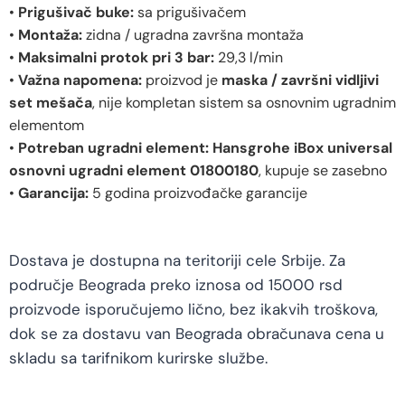
•
Prigušivač buke:
sa prigušivačem
•
Montaža:
zidna / ugradna završna montaža
•
Maksimalni protok pri 3 bar:
29,3 l/min
•
Važna napomena:
proizvod je
maska / završni vidljivi
set mešača
, nije kompletan sistem sa osnovnim ugradnim
elementom
•
Potreban ugradni element:
Hansgrohe iBox universal
osnovni ugradni element 01800180
, kupuje se zasebno
•
Garancija:
5 godina proizvođačke garancije
Dostava je dostupna na teritoriji cele Srbije. Za
područje Beograda preko iznosa od 15000 rsd
proizvode isporučujemo lično, bez ikakvih troškova,
dok se za dostavu van Beograda obračunava cena u
skladu sa tarifnikom kurirske službe.