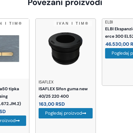
Povezani proizvodi
ELBI
ELBI Ekspanziona posuda
erce 300 EL520300
46.530,00
RSD
Pogledaj proizvod
ISAFLEX
ISAFLEX Sifon guma new
40/25 220 400
163,00
RSD
Pogledaj proizvod