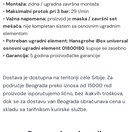
•
Montaža:
zidna / ugradna završna montaža
•
Maksimalni protok pri 3 bar:
29 l/min
•
Važna napomena:
proizvod je
maska / završni set
mešača
, nije kompletan sistem sa osnovnim ugradnim
elementom
•
Potreban ugradni element:
Hansgrohe iBox universal
osnovni ugradni element 01800180
, kupuje se zasebno
•
Garancija:
5 godina proizvođačke garancije
Dostava je dostupna na teritoriji cele Srbije. Za
područje Beograda preko iznosa od 15000 rsd
proizvode isporučujemo lično, bez ikakvih troškova,
dok se za dostavu van Beograda obračunava cena u
skladu sa tarifnikom kurirske službe.