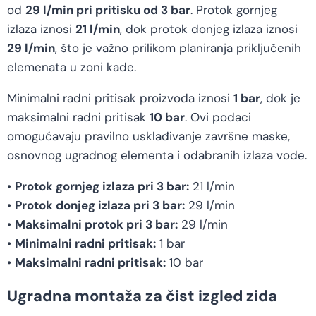
od
29 l/min pri pritisku od 3 bar
. Protok gornjeg
izlaza iznosi
21 l/min
, dok protok donjeg izlaza iznosi
29 l/min
, što je važno prilikom planiranja priključenih
elemenata u zoni kade.
Minimalni radni pritisak proizvoda iznosi
1 bar
, dok je
maksimalni radni pritisak
10 bar
. Ovi podaci
omogućavaju pravilno usklađivanje završne maske,
osnovnog ugradnog elementa i odabranih izlaza vode.
•
Protok gornjeg izlaza pri 3 bar:
21 l/min
•
Protok donjeg izlaza pri 3 bar:
29 l/min
•
Maksimalni protok pri 3 bar:
29 l/min
•
Minimalni radni pritisak:
1 bar
•
Maksimalni radni pritisak:
10 bar
Ugradna montaža za čist izgled zida