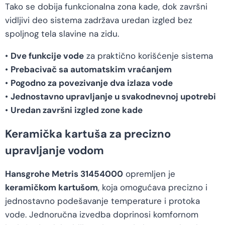
Tako se dobija funkcionalna zona kade, dok završni
vidljivi deo sistema zadržava uredan izgled bez
spoljnog tela slavine na zidu.
•
Dve funkcije vode
za praktično korišćenje sistema
•
Prebacivač sa automatskim vraćanjem
•
Pogodno za povezivanje dva izlaza vode
•
Jednostavno upravljanje u svakodnevnoj upotrebi
•
Uredan završni izgled zone kade
Keramička kartuša za precizno
upravljanje vodom
Hansgrohe Metris 31454000
opremljen je
keramičkom kartušom
, koja omogućava precizno i
jednostavno podešavanje temperature i protoka
vode. Jednoručna izvedba doprinosi komfornom