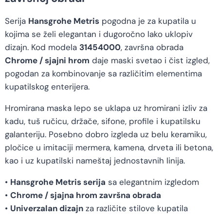
Serija
Hansgrohe Metris
pogodna je za kupatila u
kojima se želi elegantan i dugoročno lako uklopiv
dizajn. Kod modela
31454000
, završna obrada
Chrome / sjajni hrom
daje maski svetao i čist izgled,
pogodan za kombinovanje sa različitim elementima
kupatilskog enterijera.
Hromirana maska lepo se uklapa uz hromirani izliv za
kadu, tuš ručicu, držače, sifone, profile i kupatilsku
galanteriju. Posebno dobro izgleda uz belu keramiku,
pločice u imitaciji mermera, kamena, drveta ili betona,
kao i uz kupatilski nameštaj jednostavnih linija.
•
Hansgrohe Metris serija
sa elegantnim izgledom
•
Chrome / sjajna hrom završna obrada
•
Univerzalan dizajn
za različite stilove kupatila