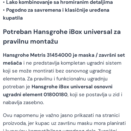
•
Lako kombinovanje sa hromiranim detaljima
•
Pogodno za savremena i klasičnije uređena
kupatila
Potreban Hansgrohe iBox universal za
pravilnu montažu
Hansgrohe Metris 31454000 je maska / završni set
mešača
i ne predstavlja kompletan ugradni sistem
koji se može montirati bez osnovnog ugradnog
elementa. Za pravilnu i funkcionalnu ugradnju
potreban je
Hansgrohe iBox universal osnovni
ugradni element 01800180
, koji se postavlja u zid i
nabavlja zasebno.
Ovu napomenu je važno jasno prikazati na stranici
proizvoda, jer kupac uz završnu masku mora planirati