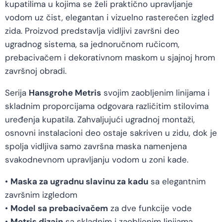
kupatilima u kojima se želi praktično upravljanje
vodom uz čist, elegantan i vizuelno rasterećen izgled
zida. Proizvod predstavlja vidljivi završni deo
ugradnog sistema, sa jednoručnom ručicom,
prebacivačem i dekorativnom maskom u sjajnoj hrom
završnoj obradi.
Serija
Hansgrohe Metris
svojim zaobljenim linijama i
skladnim proporcijama odgovara različitim stilovima
uređenja kupatila. Zahvaljujući ugradnoj montaži,
osnovni instalacioni deo ostaje sakriven u zidu, dok je
spolja vidljiva samo završna maska namenjena
svakodnevnom upravljanju vodom u zoni kade.
•
Maska za ugradnu slavinu za kadu
sa elegantnim
završnim izgledom
•
Model sa prebacivačem
za dve funkcije vode
•
Metris dizajn
sa skladnim i zaobljenim linijama