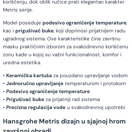
korišćenju, dok oblik ručice prati elegantan karakter
Metris serije.
Model poseduje
podesivo ograničenje temperature
,
kao i
prigušivač buke
, koji doprinosi prijatnijem radu
ugradnog sistema. Ove karakteristike čine završnu
masku praktičnim izborom za svakodnevno korišćenu
zonu kade u kojoj su važni funkcionalnost, komfor i
uredna estetika.
•
Keramička kartuša
za pouzdano upravljanje vodom
•
Jednoručno upravljanje
temperaturom i protokom
•
Podesivo ograničenje temperature
•
Prigušivač buke
za prijatniji rad sistema
•
Precizna regulacija vode
u svakodnevnoj upotrebi
Hansgrohe Metris dizajn u sjajnoj hrom
završnoj obradi