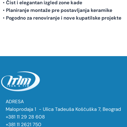
•
Čist i elegantan izgled zone kade
•
Planiranje montaže pre postavljanja keramike
•
Pogodno za renoviranje i nove kupatilske projekte
ADRESA
Maloprodaja 1 - Ulica Tadeuša Košćuška 7, Beograd
+381 11 29 28 608
+381 11 2621 750