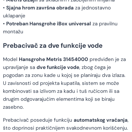
•
Sjajna hrom završna obrada
za jednostavno
uklapanje
•
Potreban Hansgrohe iBox universal
za pravilnu
montažu
Prebacivač za dve funkcije vode
Model
Hansgrohe Metris 31454000
predviđen je za
upravljanje sa
dve funkcije vode
, zbog čega je
pogodan za zonu kade u kojoj se planiraju dva izlaza.
U zavisnosti od projekta kupatila, sistem se može
kombinovati sa izlivom za kadu i tuš ručicom ili sa
drugim odgovarajućim elementima koji se biraju
zasebno.
Prebacivač poseduje funkciju
automatskog vraćanja
,
što doprinosi praktičnijem svakodnevnom korišćenju.