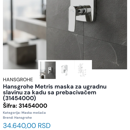
HANSGROHE
Hansgrohe Metris maska za ugradnu
slavinu za kadu sa prebacivačem
(31454000)
Šifra:
31454000
Kategorija:
Maska mešača
Brend:
Hansgrohe
34.640,00
RSD