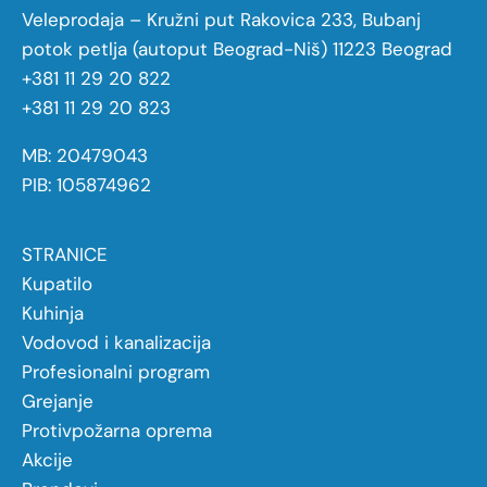
Veleprodaja – Kružni put Rakovica 233, Bubanj
potok petlja (autoput Beograd-Niš) 11223 Beograd
+381 11 29 20 822
+381 11 29 20 823
MB: 20479043
PIB: 105874962
STRANICE
Kupatilo
Kuhinja
Vodovod i kanalizacija
Profesionalni program
Grejanje
Protivpožarna oprema
Akcije