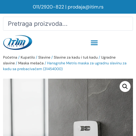
011/2920-822
|
prodaja@itim.rs
Početna
/
Kupatilo
/
Slavine
/
Slavine za kadu i tuš kadu
/
Ugradne
slavine
/
Maska mešača
/ Hansgrohe Metris maska za ugradnu slavinu za
kadu sa prebacivačem (31454000)