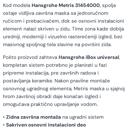
Kod modela
Hansgrohe Metris 31454000
, spolja
ostaje vidljiva završna maska sa jednoručnom
ručicom i prebacivačem, dok se osnovni instalacioni
element nalazi skriven u zidu. Time zona kade dobija
uredniji, moderniji i vizuelno rasterećeniji izgled, bez
masivnog spoljnog tela slavine na površini zida.
Pošto proizvod zahteva
Hansgrohe iBox universal
,
kompletan sistem potrebno je planirati u fazi
pripreme instalacija, pre završnih radova i
postavljanja keramike. Nakon pravilne montaže
osnovnog ugradnog elementa, Metris maska u sjajnoj
hrom završnoj obradi daje konačan izgled i
omogućava praktično upravljanje vodom.
•
Zidna završna montaža
na ugradni sistem
•
Sakriven osnovni instalacioni deo