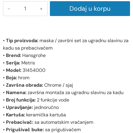
Dodaj u korpu
•
Tip proizvoda:
maska / završni set za ugradnu slavinu za
kadu sa prebacivačem
•
Brend:
Hansgrohe
•
Serija:
Metris
•
Model:
31454000
•
Boja:
hrom
•
Završna obrada:
Chrome / sjaj
•
Namena:
završna montaža za ugradnu slavinu za kadu
•
Broj funkcija:
2 funkcije vode
•
Upravljanje:
jednoručno
•
Kartuša:
keramička kartuša
•
Prebacivač:
sa automatskim vraćanjem
•
Prigušivač buke:
sa prigušivačem