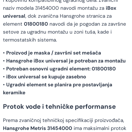
i kupovinu kompatibilnog ugradnog dela. Zvanični
naziv modela 31454000 navodi montažu za
iBox
universal
, dok zvanična Hansgrohe stranica za
element
01800180
navodi da je pogodan za završne
setove za ugradnu montažu u zoni tuša, kade i
termostatskih sistema.
•
Proizvod je maska / završni set mešača
•
Hansgrohe iBox universal je potreban za montažu
•
Potreban osnovni ugradni element: 01800180
•
iBox universal se kupuje zasebno
•
Ugradni element se planira pre postavljanja
keramike
Protok vode i tehničke performanse
Prema zvaničnoj tehničkoj specifikaciji proizvođača,
Hansgrohe Metris 31454000
ima maksimalni protok