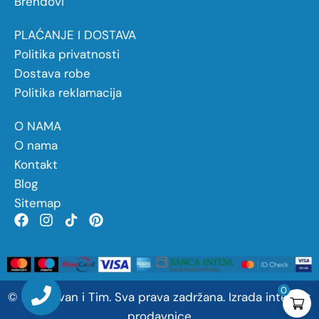
Brendovi
PLAĆANJE I DOSTAVA
Politika privatnosti
Dostava robe
Politika reklamacija
O NAMA
O nama
Kontakt
Blog
Sitemap
0
©
2026
Ivan
i
Tim. Sva prava zadržana.
Izrada internet
prodavnice