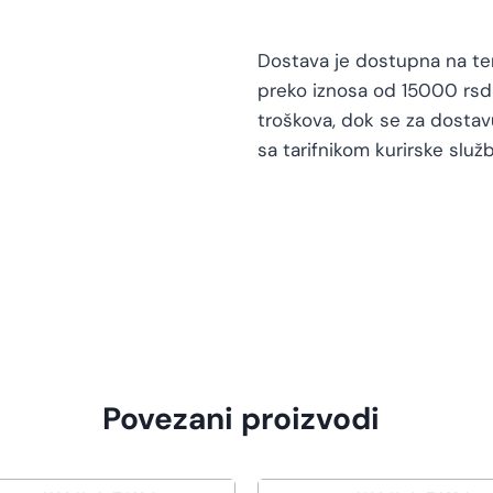
Dostava je dostupna na teri
preko iznosa od 15000 rsd 
troškova, dok se za dosta
sa tarifnikom kurirske služb
Povezani proizvodi