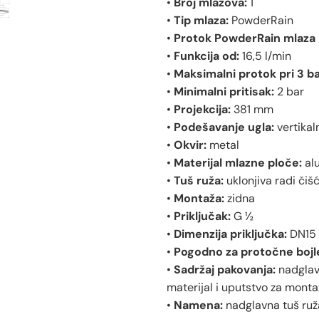
•
Broj mlazova:
1
•
Tip mlaza:
PowderRain
•
Protok PowderRain mlaza p
•
Funkcija od:
16,5 l/min
•
Maksimalni protok pri 3 ba
•
Minimalni pritisak:
2 bar
•
Projekcija:
381 mm
•
Podešavanje ugla:
vertikal
•
Okvir:
metal
•
Materijal mlazne ploče:
al
•
Tuš ruža:
uklonjiva radi čiš
•
Montaža:
zidna
•
Priključak:
G ½
•
Dimenzija priključka:
DN15
•
Pogodno za protočne bojl
•
Sadržaj pakovanja:
nadglavn
materijal i uputstvo za mont
•
Namena:
nadglavna tuš ruža