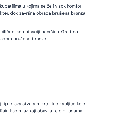
kupatilima u kojima se želi visok komfor
rakter, dok završna obrada
brušena bronza
cifičnoj kombinaciji površina. Grafitna
bradom brušene bronze.
j tip mlaza stvara mikro-fine kapljice koje
Rain kao mlaz koji obavija telo hiljadama