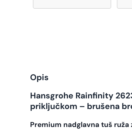
Opis
Hansgrohe Rainfinity 26
priključkom – brušena b
Premium nadglavna tuš ruža 