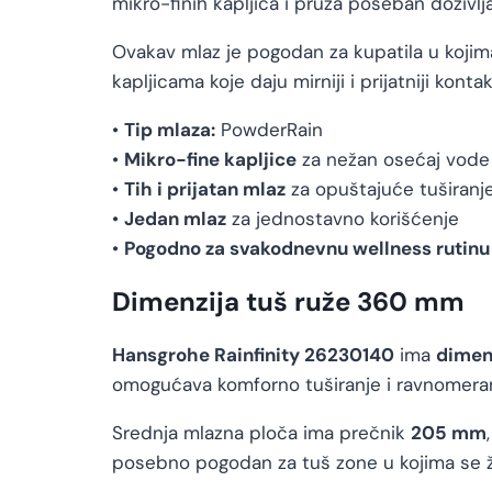
mikro-finih kapljica i pruža poseban doživljaj
Ovakav mlaz je pogodan za kupatila u kojima
kapljicama koje daju mirniji i prijatniji konta
•
Tip mlaza:
PowderRain
•
Mikro-fine kapljice
za nežan osećaj vode
•
Tih i prijatan mlaz
za opuštajuće tuširanj
•
Jedan mlaz
za jednostavno korišćenje
•
Pogodno za svakodnevnu wellness rutinu
Dimenzija tuš ruže 360 mm
Hansgrohe Rainfinity 26230140
ima
dimen
omogućava komforno tuširanje i ravnomeran
Srednja mlazna ploča ima prečnik
205 mm
posebno pogodan za tuš zone u kojima se žel