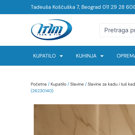
Tadeuša Košćuška 7, Beograd
011 29 28 60
KUPATILO
KUHINJA
OPREMA
Početna
/
Kupatilo
/
Slavine
/
Slavine za kadu i tuš ka
(26230140)