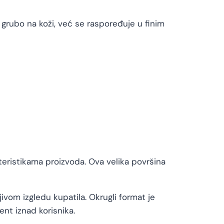
 grubo na koži, već se raspoređuje u finim
eristikama proizvoda. Ova velika površina
ivom izgledu kupatila. Okrugli format je
nt iznad korisnika.