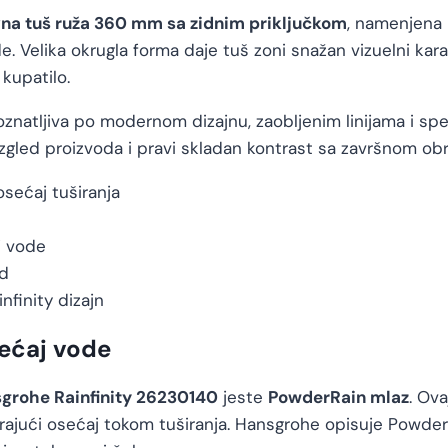
na tuš ruža 360 mm sa zidnim priključkom
, namenjena 
vode. Velika okrugla forma daje tuš zoni snažan vizuelni ka
 kupatilo.
poznatljiva po modernom dizajnu, zaobljenim linijama i spe
gled proizvoda i pravi skladan kontrast sa završnom o
sećaj tuširanja
 vode
ed
nfinity dizajn
ećaj vode
grohe Rainfinity 26230140
jeste
PowderRain mlaz
. Ova
ksirajući osećaj tokom tuširanja. Hansgrohe opisuje Powder