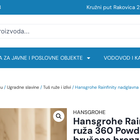
8
Kružni put Rakovica 
 ZA JAVNE I POSLOVNE OBJEKTE
VODOVOD I KA
du
/
Ugradne slavine
/
Tuš ruže i izlivi
/ Hansgrohe Rainfinity nadglavna
HANSGROHE
Hansgrohe Rai
ruža 360 Powde
brušena bronz