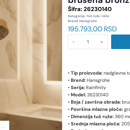
Šifra:
26230140
Kategorija:
Tuš ruže i izlivi
Brend:
Hansgrohe
195.793,00
RSD
•
Tip proizvoda:
nadglavna tu
•
Brend:
Hansgrohe
•
Serija:
Rainfinity
•
Model:
26230140
•
Boja / završna obrada:
bruš
•
Površina mlazne ploče:
gra
•
Dimenzija tuš ruže:
360 m
•
Srednja mlazna ploča:
205