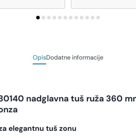
Opis
Dodatne informacije
230140 nadglavna tuš ruža 360 m
ronza
za elegantnu tuš zonu