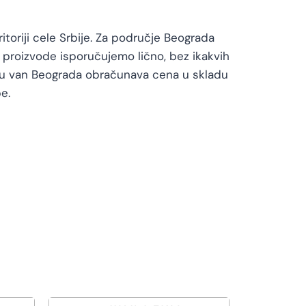
toriji cele Srbije. Za područje Beograda
proizvode isporučujemo lično, bez ikakvih
vu van Beograda obračunava cena u skladu
e.