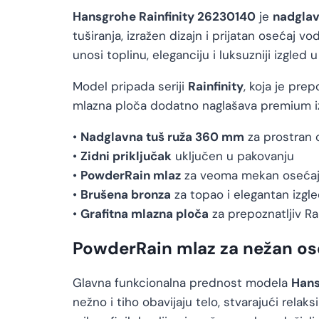
Hansgrohe Rainfinity 26230140
je
nadglav
tuširanja, izražen dizajn i prijatan osećaj 
unosi toplinu, eleganciju i luksuzniji izgled u
Model pripada seriji
Rainfinity
, koja je pre
mlazna ploča dodatno naglašava premium iz
•
Nadglavna tuš ruža 360 mm
za prostran o
•
Zidni priključak
uključen u pakovanju
•
PowderRain mlaz
za veoma mekan osećaj
•
Brušena bronza
za topao i elegantan izgl
•
Grafitna mlazna ploča
za prepoznatljiv Rai
PowderRain mlaz za nežan os
Glavna funkcionalna prednost modela
Hans
nežno i tiho obavijaju telo, stvarajući rela