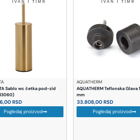
QUATHERM
ACO
QUATHERM Teflonska Glava 125
ACO ShowerDrain C Wave 
m
za tuš kanalicu 78,5 cm 
3.808,00
RSD
6.851,00
RSD
Pogledaj proizvod
Pogledaj proizvod