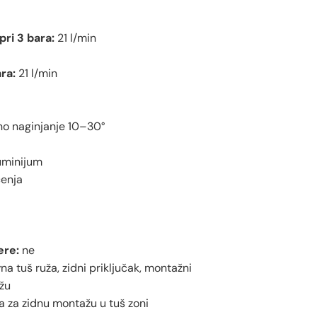
ri 3 bara:
21 l/min
ra:
21 l/min
no naginjanje 10–30°
uminijum
ćenja
ere:
ne
a tuš ruža, zidni priključak, montažni
ažu
 za zidnu montažu u tuš zoni