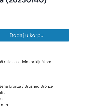
Dodaj u korpu
š ruža sa zidnim priključkom
ena bronza / Brushed Bronze
fit
m
 mm