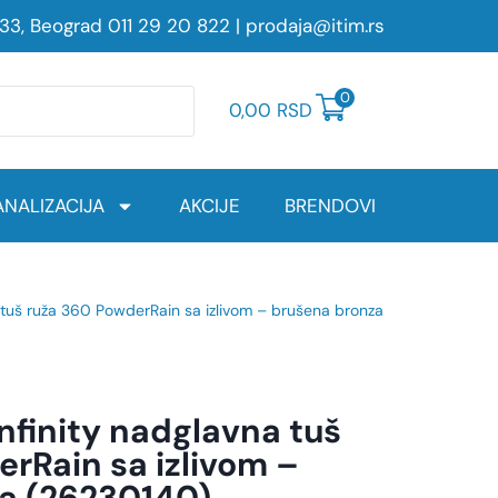
233, Beograd
011 29 20 822
|
prodaja@itim.rs
0
0,00
RSD
NALIZACIJA
AKCIJE
BRENDOVI
 tuš ruža 360 PowderRain sa izlivom – brušena bronza
nfinity nadglavna tuš
rRain sa izlivom –
a (26230140)