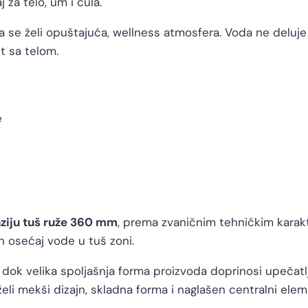
 za telo, um i čula.
 se želi opuštajuća, wellness atmosfera. Voda ne deluje
kt sa telom.
e
ziju tuš ruže 360 mm
, prema zvaničnim tehničkim karakt
 osećaj vode u tuš zoni.
, dok velika spoljašnja forma proizvoda doprinosi upečatlj
i mekši dizajn, skladna forma i naglašen centralni eleme