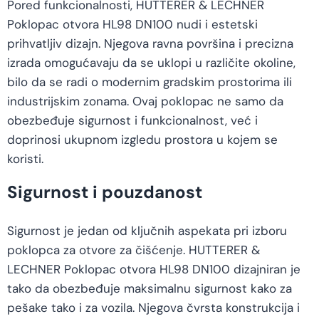
Pored funkcionalnosti, HUTTERER & LECHNER
Poklopac otvora HL98 DN100 nudi i estetski
prihvatljiv dizajn. Njegova ravna površina i precizna
izrada omogućavaju da se uklopi u različite okoline,
bilo da se radi o modernim gradskim prostorima ili
industrijskim zonama. Ovaj poklopac ne samo da
obezbeđuje sigurnost i funkcionalnost, već i
doprinosi ukupnom izgledu prostora u kojem se
koristi.
Sigurnost i pouzdanost
Sigurnost je jedan od ključnih aspekata pri izboru
poklopca za otvore za čišćenje. HUTTERER &
LECHNER Poklopac otvora HL98 DN100 dizajniran je
tako da obezbeđuje maksimalnu sigurnost kako za
pešake tako i za vozila. Njegova čvrsta konstrukcija i