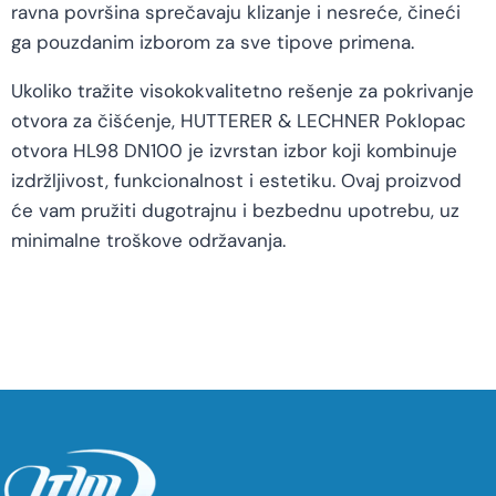
ravna površina sprečavaju klizanje i nesreće, čineći
ga pouzdanim izborom za sve tipove primena.
Ukoliko tražite visokokvalitetno rešenje za pokrivanje
otvora za čišćenje, HUTTERER & LECHNER Poklopac
otvora HL98 DN100 je izvrstan izbor koji kombinuje
izdržljivost, funkcionalnost i estetiku. Ovaj proizvod
će vam pružiti dugotrajnu i bezbednu upotrebu, uz
minimalne troškove održavanja.