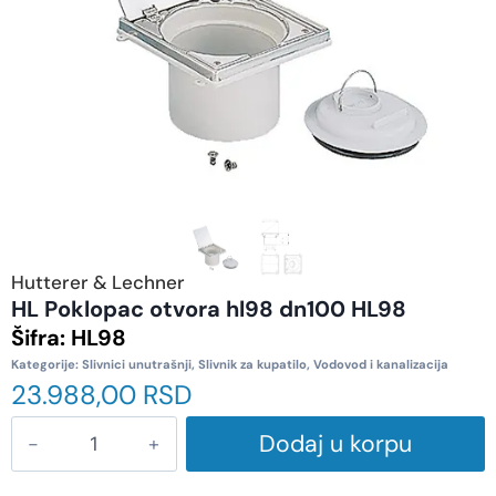
Hutterer & Lechner
HL Poklopac otvora hl98 dn100 HL98
Šifra:
HL98
Kategorije:
Slivnici unutrašnji
,
Slivnik za kupatilo
,
Vodovod i kanalizacija
23.988,00
RSD
Dodaj u korpu