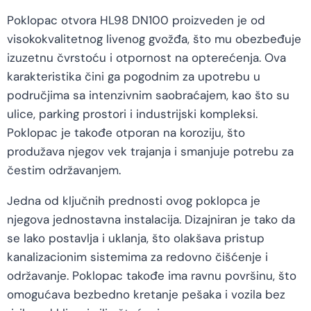
Poklopac otvora HL98 DN100 proizveden je od
visokokvalitetnog livenog gvožđa, što mu obezbeđuje
izuzetnu čvrstoću i otpornost na opterećenja. Ova
karakteristika čini ga pogodnim za upotrebu u
područjima sa intenzivnim saobraćajem, kao što su
ulice, parking prostori i industrijski kompleksi.
Poklopac je takođe otporan na koroziju, što
produžava njegov vek trajanja i smanjuje potrebu za
čestim održavanjem.
Jedna od ključnih prednosti ovog poklopca je
njegova jednostavna instalacija. Dizajniran je tako da
se lako postavlja i uklanja, što olakšava pristup
kanalizacionim sistemima za redovno čišćenje i
održavanje. Poklopac takođe ima ravnu površinu, što
omogućava bezbedno kretanje pešaka i vozila bez