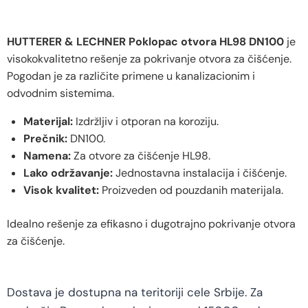
HUTTERER & LECHNER Poklopac otvora HL98 DN100
je
visokokvalitetno rešenje za pokrivanje otvora za čišćenje.
Pogodan je za različite primene u kanalizacionim i
odvodnim sistemima.
Materijal:
Izdržljiv i otporan na koroziju.
Prečnik:
DN100.
Namena:
Za otvore za čišćenje HL98.
Lako održavanje:
Jednostavna instalacija i čišćenje.
Visok kvalitet:
Proizveden od pouzdanih materijala.
Idealno rešenje za efikasno i dugotrajno pokrivanje otvora
za čišćenje.
Dostava je dostupna na teritoriji cele Srbije. Za