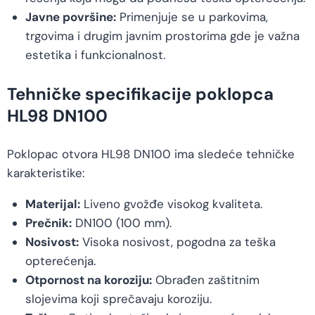
Javne površine:
Primenjuje se u parkovima,
trgovima i drugim javnim prostorima gde je važna
estetika i funkcionalnost.
Tehničke specifikacije poklopca
HL98 DN100
Poklopac otvora HL98 DN100 ima sledeće tehničke
karakteristike:
Materijal:
Liveno gvožđe visokog kvaliteta.
Prečnik:
DN100 (100 mm).
Nosivost:
Visoka nosivost, pogodna za teška
opterećenja.
Otpornost na koroziju:
Obrađen zaštitnim
slojevima koji sprečavaju koroziju.