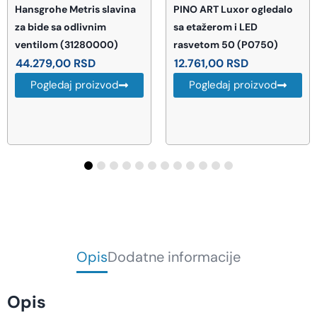
PINO ART Luxor ogledalo
PINO ART Albatros
sa etažerom i LED
ormarić sa ogledalom 60
rasvetom 50 (P0750)
(P0363)
12.761,00
RSD
10.064,00
RSD
Pogledaj proizvod
Pogledaj proizvod
Opis
Dodatne informacije
Opis