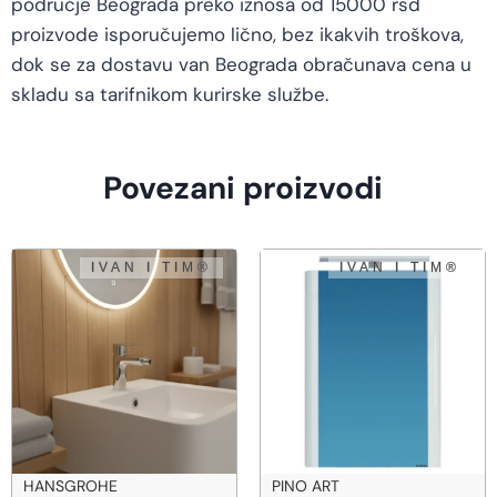
područje Beograda preko iznosa od 15000 rsd
proizvode isporučujemo lično, bez ikakvih troškova,
dok se za dostavu van Beograda obračunava cena u
skladu sa tarifnikom kurirske službe.
Povezani proizvodi
PINO ART
PINO ART