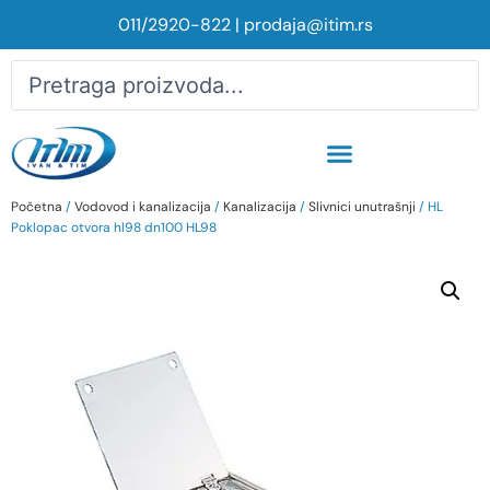
011/2920-822
|
prodaja@itim.rs
Početna
/
Vodovod i kanalizacija
/
Kanalizacija
/
Slivnici unutrašnji
/ HL
Poklopac otvora hl98 dn100 HL98