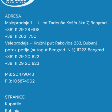
ADRESA
Maloprodaja 1 - Ulica Tadeuša Košćuška 7, Beograd
+381 11 29 28 608
+381 11 2621 750
Veleprodaja – Kružni put Rakovica 233, Bubanj
potok petlja (autoput Beograd-Niš) 11223 Beograd
+381 11 29 20 822
+381 11 29 20 823
MB: 20479043
PIB: 105874962
STRANICE
Kupatilo
Kuhinja