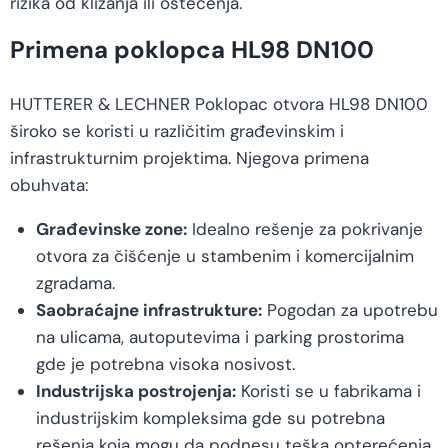
rizika od klizanja ili oštećenja.
Primena poklopca HL98 DN100
HUTTERER & LECHNER Poklopac otvora HL98 DN100
široko se koristi u različitim građevinskim i
infrastrukturnim projektima. Njegova primena
obuhvata:
Građevinske zone:
Idealno rešenje za pokrivanje
otvora za čišćenje u stambenim i komercijalnim
zgradama.
Saobraćajne infrastrukture:
Pogodan za upotrebu
na ulicama, autoputevima i parking prostorima
gde je potrebna visoka nosivost.
Industrijska postrojenja:
Koristi se u fabrikama i
industrijskim kompleksima gde su potrebna
rešenja koja mogu da podnesu teška opterećenja.