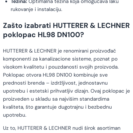
Težina:
Optimalna težina koja omogućava laku
rukovanje i instalaciju.
Zašto izabrati HUTTERER & LECHNER
poklopac HL98 DN100?
HUTTERER & LECHNER je renomirani proizvođač
komponenti za kanalizacione sisteme, poznat po
visokom kvalitetu i pouzdanosti svojih proizvoda.
Poklopac otvora HL98 DN100 kombinuje sve
prednosti brenda – izdržljivost, jednostavnu
upotrebu i estetski prihvatljiv dizajn. Ovaj poklopac je
proizveden u skladu sa najvišim standardima
kvaliteta, što garantuje dugotrajnu i bezbednu
upotrebu.
Uz to, HUTTERER & LECHNER nudi širok asortiman