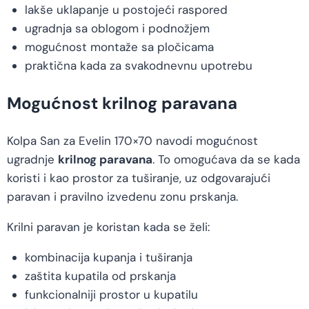
lakše uklapanje u postojeći raspored
ugradnja sa oblogom i podnožjem
mogućnost montaže sa pločicama
praktična kada za svakodnevnu upotrebu
Mogućnost krilnog paravana
Kolpa San za Evelin 170×70 navodi mogućnost
ugradnje
krilnog paravana
. To omogućava da se kada
koristi i kao prostor za tuširanje, uz odgovarajući
paravan i pravilno izvedenu zonu prskanja.
Krilni paravan je koristan kada se želi:
kombinacija kupanja i tuširanja
zaštita kupatila od prskanja
funkcionalniji prostor u kupatilu