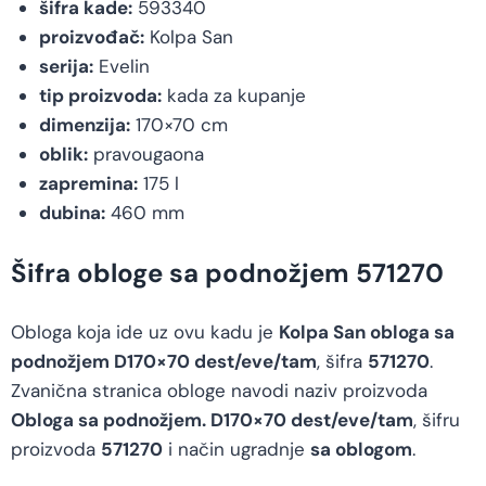
šifra kade:
593340
proizvođač:
Kolpa San
serija:
Evelin
tip proizvoda:
kada za kupanje
dimenzija:
170×70 cm
oblik:
pravougaona
zapremina:
175 l
dubina:
460 mm
Šifra obloge sa podnožjem 571270
Obloga koja ide uz ovu kadu je
Kolpa San obloga sa
podnožjem D170×70 dest/eve/tam
, šifra
571270
.
Zvanična stranica obloge navodi naziv proizvoda
Obloga sa podnožjem. D170×70 dest/eve/tam
, šifru
proizvoda
571270
i način ugradnje
sa oblogom
.