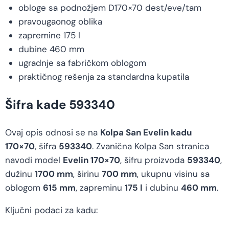
obloge sa podnožjem D170×70 dest/eve/tam
pravougaonog oblika
zapremine 175 l
dubine 460 mm
ugradnje sa fabričkom oblogom
praktičnog rešenja za standardna kupatila
Šifra kade 593340
Ovaj opis odnosi se na
Kolpa San Evelin kadu
170×70
, šifra
593340
. Zvanična Kolpa San stranica
navodi model
Evelin 170×70
, šifru proizvoda
593340
,
dužinu
1700 mm
, širinu
700 mm
, ukupnu visinu sa
oblogom
615 mm
, zapreminu
175 l
i dubinu
460 mm
.
Ključni podaci za kadu: