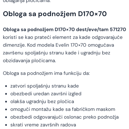
oblaganja pločicama.
Obloga sa podnožjem D170×70
Obloga sa podnožjem D170×70 dest/eve/tam 571270
koristi se kao prateći element za kade odgovarajuće
dimenzije. Kod modela Evelin 170×70 omogućava
završenu spoljašnju stranu kade i ugradnju bez
obzidavanja pločicama.
Obloga sa podnožjem ima funkciju da:
zatvori spoljašnju stranu kade
obezbedi uredan završni izgled
olakša ugradnju bez pločica
omogući montažu kade sa fabričkom maskom
obezbedi odgovarajući oslonac preko podnožja
skrati vreme završnih radova