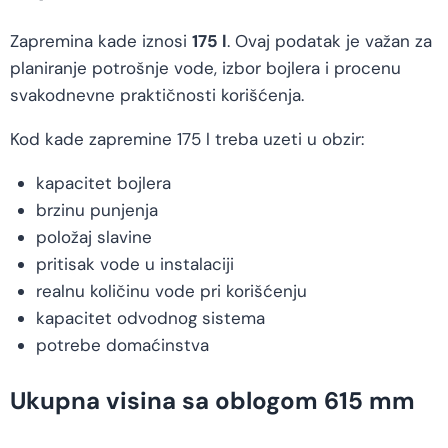
Zapremina kade iznosi
175 l
. Ovaj podatak je važan za
planiranje potrošnje vode, izbor bojlera i procenu
svakodnevne praktičnosti korišćenja.
Kod kade zapremine 175 l treba uzeti u obzir:
kapacitet bojlera
brzinu punjenja
položaj slavine
pritisak vode u instalaciji
realnu količinu vode pri korišćenju
kapacitet odvodnog sistema
potrebe domaćinstva
Ukupna visina sa oblogom 615 mm