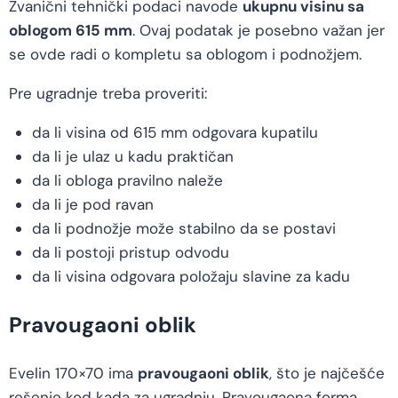
Zvanični tehnički podaci navode
ukupnu visinu sa
oblogom 615 mm
. Ovaj podatak je posebno važan jer
se ovde radi o kompletu sa oblogom i podnožjem.
Pre ugradnje treba proveriti:
da li visina od 615 mm odgovara kupatilu
da li je ulaz u kadu praktičan
da li obloga pravilno naleže
da li je pod ravan
da li podnožje može stabilno da se postavi
da li postoji pristup odvodu
da li visina odgovara položaju slavine za kadu
Pravougaoni oblik
Evelin 170×70 ima
pravougaoni oblik
, što je najčešće
rešenje kod kada za ugradnju. Pravougaona forma