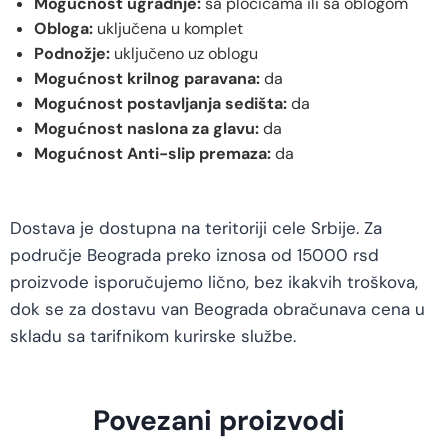
Mogućnost ugradnje:
sa pločicama ili sa oblogom
Obloga:
uključena u komplet
Podnožje:
uključeno uz oblogu
Mogućnost krilnog paravana:
da
Mogućnost postavljanja sedišta:
da
Mogućnost naslona za glavu:
da
Mogućnost Anti-slip premaza:
da
Dostava je dostupna na teritoriji cele Srbije. Za
područje Beograda preko iznosa od 15000 rsd
proizvode isporučujemo lično, bez ikakvih troškova,
dok se za dostavu van Beograda obračunava cena u
skladu sa tarifnikom kurirske službe.
Povezani proizvodi