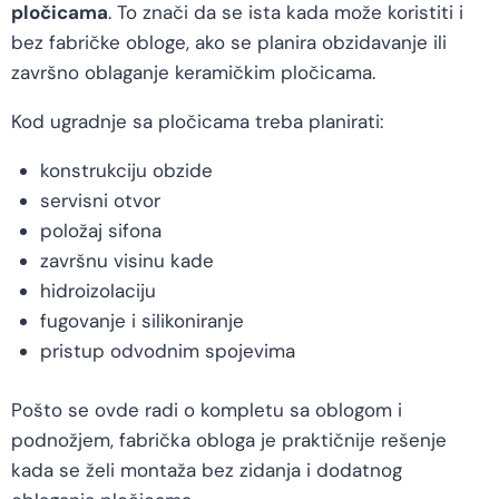
pločicama
. To znači da se ista kada može koristiti i
bez fabričke obloge, ako se planira obzidavanje ili
završno oblaganje keramičkim pločicama.
Kod ugradnje sa pločicama treba planirati:
konstrukciju obzide
servisni otvor
položaj sifona
završnu visinu kade
hidroizolaciju
fugovanje i silikoniranje
pristup odvodnim spojevima
Pošto se ovde radi o kompletu sa oblogom i
podnožjem, fabrička obloga je praktičnije rešenje
kada se želi montaža bez zidanja i dodatnog