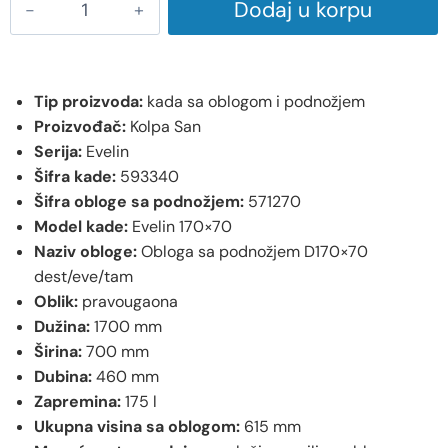
Dodaj u korpu
Tip proizvoda:
kada sa oblogom i podnožjem
Proizvođač:
Kolpa San
Serija:
Evelin
Šifra kade:
593340
Šifra obloge sa podnožjem:
571270
Model kade:
Evelin 170×70
Naziv obloge:
Obloga sa podnožjem D170×70
dest/eve/tam
Oblik:
pravougaona
Dužina:
1700 mm
Širina:
700 mm
Dubina:
460 mm
Zapremina:
175 l
Ukupna visina sa oblogom:
615 mm