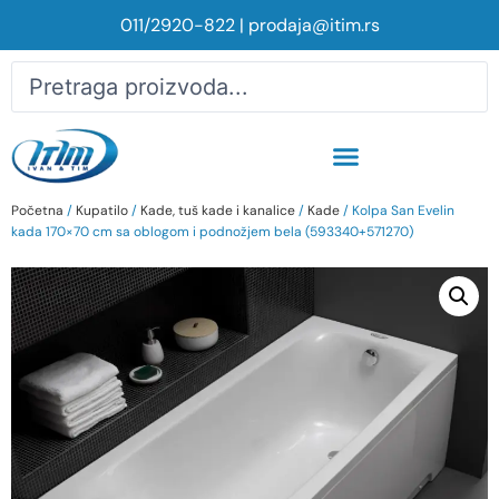
011/2920-822
|
prodaja@itim.rs
Početna
/
Kupatilo
/
Kade, tuš kade i kanalice
/
Kade
/ Kolpa San Evelin
kada 170×70 cm sa oblogom i podnožjem bela (593340+571270)