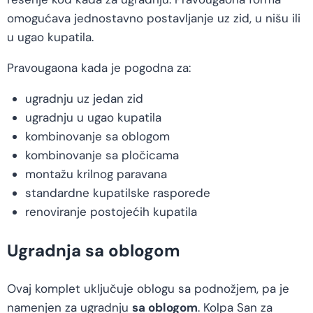
omogućava jednostavno postavljanje uz zid, u nišu ili
u ugao kupatila.
Pravougaona kada je pogodna za:
ugradnju uz jedan zid
ugradnju u ugao kupatila
kombinovanje sa oblogom
kombinovanje sa pločicama
montažu krilnog paravana
standardne kupatilske rasporede
renoviranje postojećih kupatila
Ugradnja sa oblogom
Ovaj komplet uključuje oblogu sa podnožjem, pa je
namenjen za ugradnju
sa oblogom
. Kolpa San za