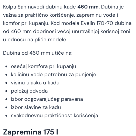
Kolpa San navodi dubinu kade
460 mm
. Dubina je
važna za praktično korišćenje, zapreminu vode i
komfor pri kupanju. Kod modela Evelin 170×70 dubina
od 460 mm doprinosi većoj unutrašnjoj korisnoj zoni
u odnosu na pliće modele.
Dubina od 460 mm utiče na:
osećaj komfora pri kupanju
količinu vode potrebnu za punjenje
visinu ulaska u kadu
položaj odvoda
izbor odgovarajućeg paravana
izbor slavine za kadu
svakodnevnu praktičnost korišćenja
Zapremina 175 l