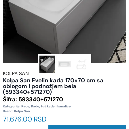
KOLPA SAN
Kolpa San Evelin kada 170×70 cm sa
oblogom i podnožjem bela
(593340+571270)
Šifra:
593340+571270
Kategorije:
Kade
,
Kade, tuš kade i kanalice
Brend:
Kolpa San
71.676,00
RSD