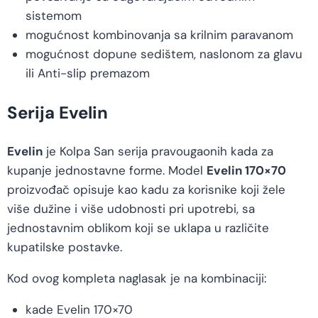
sistemom
mogućnost kombinovanja sa krilnim paravanom
mogućnost dopune sedištem, naslonom za glavu
ili Anti-slip premazom
Serija Evelin
Evelin
je Kolpa San serija pravougaonih kada za
kupanje jednostavne forme. Model
Evelin 170×70
proizvođač opisuje kao kadu za korisnike koji žele
više dužine i više udobnosti pri upotrebi, sa
jednostavnim oblikom koji se uklapa u različite
kupatilske postavke.
Kod ovog kompleta naglasak je na kombinaciji:
kade Evelin 170×70