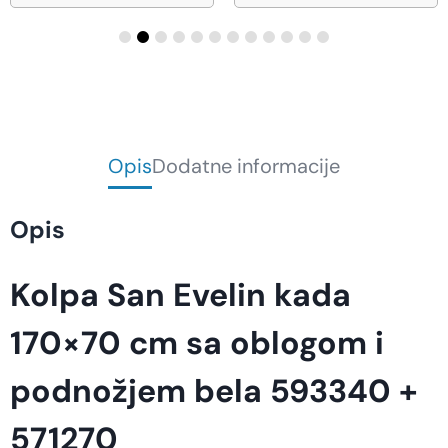
Opis
Dodatne informacije
Opis
Kolpa San Evelin kada
170×70 cm sa oblogom i
podnožjem bela 593340 +
571270