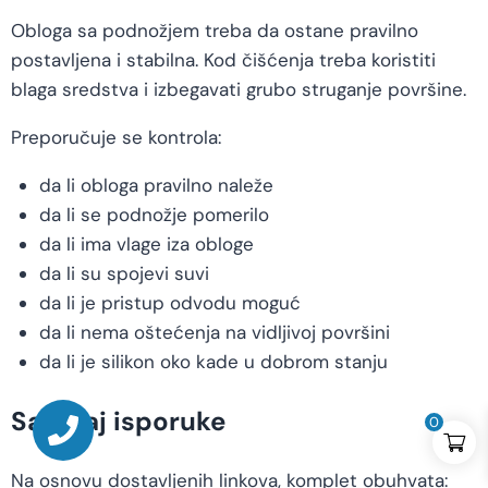
Obloga sa podnožjem treba da ostane pravilno
postavljena i stabilna. Kod čišćenja treba koristiti
blaga sredstva i izbegavati grubo struganje površine.
Preporučuje se kontrola:
da li obloga pravilno naleže
da li se podnožje pomerilo
da li ima vlage iza obloge
da li su spojevi suvi
da li je pristup odvodu moguć
da li nema oštećenja na vidljivoj površini
da li je silikon oko kade u dobrom stanju
Sadržaj isporuke
0
Na osnovu dostavljenih linkova, komplet obuhvata: