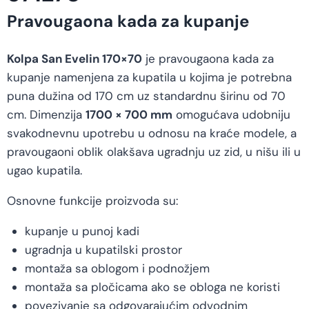
Pravougaona kada za kupanje
Kolpa San Evelin 170×70
je pravougaona kada za
kupanje namenjena za kupatila u kojima je potrebna
puna dužina od 170 cm uz standardnu širinu od 70
cm. Dimenzija
1700 × 700 mm
omogućava udobniju
svakodnevnu upotrebu u odnosu na kraće modele, a
pravougaoni oblik olakšava ugradnju uz zid, u nišu ili u
ugao kupatila.
Osnovne funkcije proizvoda su:
kupanje u punoj kadi
ugradnja u kupatilski prostor
montaža sa oblogom i podnožjem
montaža sa pločicama ako se obloga ne koristi
povezivanje sa odgovarajućim odvodnim