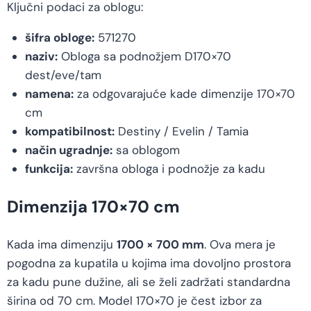
Ključni podaci za oblogu:
šifra obloge:
571270
naziv:
Obloga sa podnožjem D170×70
dest/eve/tam
namena:
za odgovarajuće kade dimenzije 170×70
cm
kompatibilnost:
Destiny / Evelin / Tamia
način ugradnje:
sa oblogom
funkcija:
završna obloga i podnožje za kadu
Dimenzija 170×70 cm
Kada ima dimenziju
1700 × 700 mm
. Ova mera je
pogodna za kupatila u kojima ima dovoljno prostora
za kadu pune dužine, ali se želi zadržati standardna
širina od 70 cm. Model 170×70 je čest izbor za