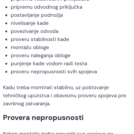
pripremu odvodnog priključka
postavljanje podnožja
nivelisanje kade
povezivanje odvoda
proveru stabilnosti kade
montažu obloge
proveru naleganja obloge
punjenje kade vodom radi testa
proveru nepropusnosti svih spojeva
Kadu treba montirati stabilno, uz poštovanje
tehničkog uputstva i obaveznu proveru spojeva pre
završnog zatvaranja.
Provera nepropusnosti
Nakon montaže treba proveriti sve spojeve na