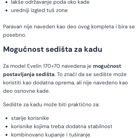
lakše održavanje poda oko kade
uredniji izgled tuš zone
Paravan nije naveden kao deo ovog kompleta i bira se
posebno.
Mogućnost sedišta za kadu
Za model Evelin 170×70 navedena je
mogućnost
postavljanja sedišta
. To znači da se sedište može
koristiti kao dodatna oprema, ali nije navedeno kao
deo osnovne kade.
Sedište za kadu može biti praktično za:
starije korisnike
korisnike kojima treba dodatna stabilnost
kombinovano kupanje i tuširanje