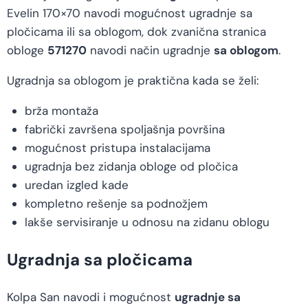
Evelin 170×70 navodi mogućnost ugradnje sa
pločicama ili sa oblogom, dok zvanična stranica
obloge
571270
navodi način ugradnje
sa oblogom
.
Ugradnja sa oblogom je praktična kada se želi:
brža montaža
fabrički završena spoljašnja površina
mogućnost pristupa instalacijama
ugradnja bez zidanja obloge od pločica
uredan izgled kade
kompletno rešenje sa podnožjem
lakše servisiranje u odnosu na zidanu oblogu
Ugradnja sa pločicama
Kolpa San navodi i mogućnost
ugradnje sa