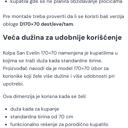
kupatila gde se ne planira obzidavanje pločicama
Pre montaže treba proveriti da li se koristi baš verzija
obloge
D170×70 dest/eve/tam
.
Veća dužina za udobnije korišćenje
Kolpa San Evelin 170×70 namenjena je kupatilima u
kojima se traži duža kada standardne širine.
Proizvođač navodi da je model 170×70 izbor za
korisnike koji žele više dužine i više udobnosti pri
upotrebi.
Ova dimenzija je korisna kada se želi:
duža kada za kupanje
standardna širina od 70 cm
funkcionalno rešenje za porodično kupatilo