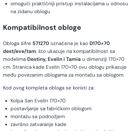
omogući praktičniji pristup instalacijama u odnosu
na zidanu oblogu
Kompatibilnost obloge
Obloga šifre
571270
označena je kao
D170×70
dest/eve/tam
, što ukazuje na kompatibilnost sa
modelima
Destiny, Evelin i Tamia
u dimenziji 170×70
cm. Stranica kade Evelin 170×70 ovu oblogu prikazuje
među povezanim oblogama za montažu sa oblogom.
Kod ovog kompleta obloga se koristi za:
Kolpa San Evelin 170×70
postavljanje sa fabričkom oblogom
montažu sa podnožjem
završno zatvaranje kade