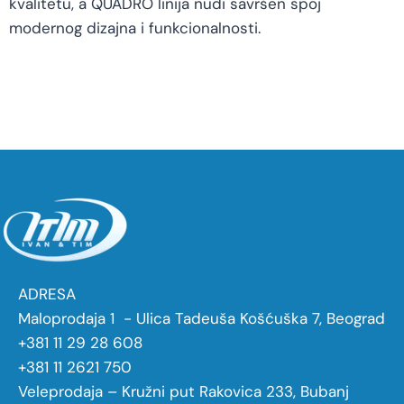
kvalitetu, a QUADRO linija nudi savršen spoj
modernog dizajna i funkcionalnosti.
ADRESA
Maloprodaja 1 - Ulica Tadeuša Košćuška 7, Beograd
+381 11 29 28 608
+381 11 2621 750
Veleprodaja – Kružni put Rakovica 233, Bubanj