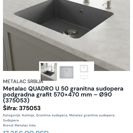
METALAC SRBIJA
Metalac QUADRO U 50 granitna sudopera
podgradna grafit 570×470 mm – Ø90
(375053)
Šifra:
375053
Kategorije:
Kuhinja
,
Granitne sudopere
,
Metalac granitne sudopere
,
Sudopere
Brend:
Metalac Inko