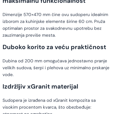
maksimalnu funkcionalnost
Dimenzije 570×470 mm čine ovu sudoperu idealnim
izborom za kuhinjske elemente širine 60 cm. Pruža
optimalan prostor za svakodnevnu upotrebu bez
zauzimanja previše mesta.
Duboko korito za veću praktičnost
Dubina od 200 mm omogućava jednostavno pranje
velikih sudova, šerpi i plehova uz minimalno prskanje
vode.
Izdržljiv xGranit materijal
Sudopera je izrađena od xGranit kompozita sa
visokim procentom kvarca, što obezbeđuje:
otpornost na ogrebotine