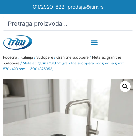
011/2920-822
|
prodaja@itim.rs
Početna
/
Kuhinja
/
Sudopere
/
Granitne sudopere
/
Metalac granitne
sudopere
/ Metalac QUADRO U 50 granitna sudopera podgradna grafit
570×470 mm – Ø90 (375053)