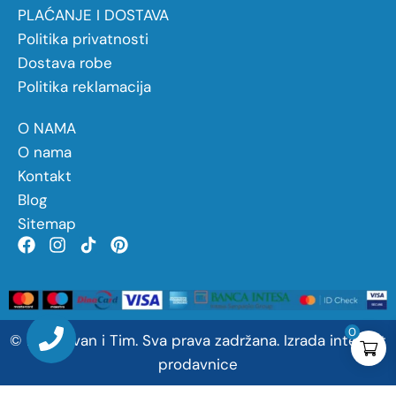
PLAĆANJE I DOSTAVA
Politika privatnosti
Dostava robe
Politika reklamacija
O NAMA
O nama
Kontakt
Blog
Sitemap
0
©
2026
Ivan
i
Tim. Sva prava zadržana.
Izrada internet
prodavnice