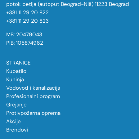
potok petlja (autoput Beograd-Niš) 11223 Beograd
+381 11 29 20 822
+381 11 29 20 823
MB: 20479043
PIB: 105874962
STRANICE
Kupatilo
Kuhinja
Vodovod i kanalizacija
Profesionalni program
Grejanje
Protivpožarna oprema
Akcije
Brendovi