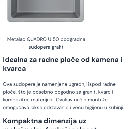
Metalac QUADRO U 50 podgradna
sudopera grafit
Idealna za radne ploče od kamena i
kvarca
Ova sudopera je namenjena ugradnji ispod radne
ploče, što je posebno pogodno za granit, kvarc i
kompozitne materijale. Ovakav način montaže
omogućava lakše održavanje i veću higijenu u kuhinji.
Kompaktna dimenzija uz