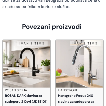
dok se za dostavu van Beograda obračunava cena u
skladu sa tarifnikom kurirske službe.
Povezani proizvodi
HANSGROHE
HERZ
Hansgrohe Focus 240
HERZ UNITAS Sigurnosn
01)
slavina za sudoperu sa
ventil 1/2″10b UH13003