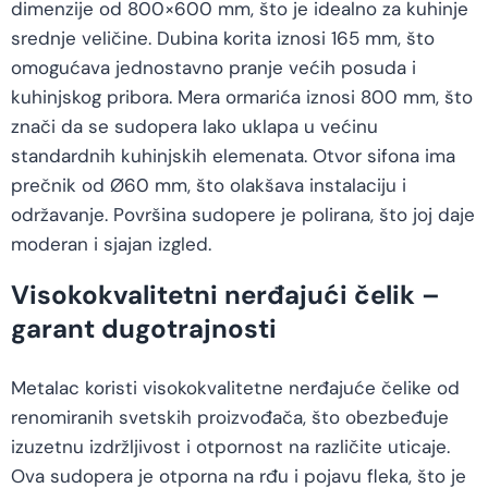
dimenzije od 800×600 mm, što je idealno za kuhinje
srednje veličine. Dubina korita iznosi 165 mm, što
omogućava jednostavno pranje većih posuda i
kuhinjskog pribora. Mera ormarića iznosi 800 mm, što
znači da se sudopera lako uklapa u većinu
standardnih kuhinjskih elemenata. Otvor sifona ima
prečnik od Ø60 mm, što olakšava instalaciju i
održavanje. Površina sudopere je polirana, što joj daje
moderan i sjajan izgled.
Visokokvalitetni nerđajući čelik –
garant dugotrajnosti
Metalac koristi visokokvalitetne nerđajuće čelike od
renomiranih svetskih proizvođača, što obezbeđuje
izuzetnu izdržljivost i otpornost na različite uticaje.
Ova sudopera je otporna na rđu i pojavu fleka, što je