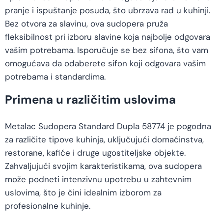
pranje i ispuštanje posuda, što ubrzava rad u kuhinji.
Bez otvora za slavinu, ova sudopera pruža
fleksibilnost pri izboru slavine koja najbolje odgovara
vašim potrebama. Isporučuje se bez sifona, što vam
omogućava da odaberete sifon koji odgovara vašim
potrebama i standardima.
Primena u različitim uslovima
Metalac Sudopera Standard Dupla 58774 je pogodna
za različite tipove kuhinja, uključujući domaćinstva,
restorane, kafiće i druge ugostiteljske objekte.
Zahvaljujući svojim karakteristikama, ova sudopera
može podneti intenzivnu upotrebu u zahtevnim
uslovima, što je čini idealnim izborom za
profesionalne kuhinje.