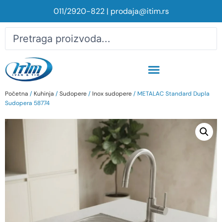
011/2920-822
|
prodaja@itim.rs
Početna
/
Kuhinja
/
Sudopere
/
Inox sudopere
/ METALAC Standard Dupla
Sudopera 58774