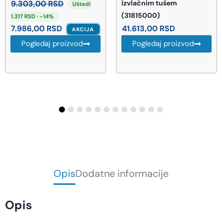
izvlačnim tušem
1.360,00
RSD
i
(31815000)
Pogledaj proizvod
41.613,00
RSD
JA
Pogledaj proizvod
Opis
Dodatne informacije
Opis