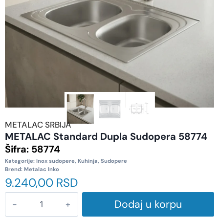
METALAC SRBIJA
METALAC Standard Dupla Sudopera 58774
Šifra:
58774
Kategorije:
Inox sudopere
,
Kuhinja
,
Sudopere
Brend:
Metalac Inko
9.240,00
RSD
Dodaj u korpu