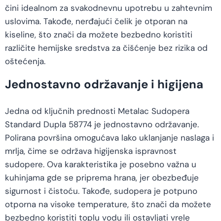
čini idealnom za svakodnevnu upotrebu u zahtevnim
uslovima. Takođe, nerđajući čelik je otporan na
kiseline, što znači da možete bezbedno koristiti
različite hemijske sredstva za čišćenje bez rizika od
oštećenja.
Jednostavno održavanje i higijena
Jedna od ključnih prednosti Metalac Sudopera
Standard Dupla 58774 je jednostavno održavanje.
Polirana površina omogućava lako uklanjanje naslaga i
mrlja, čime se održava higijenska ispravnost
sudopere. Ova karakteristika je posebno važna u
kuhinjama gde se priprema hrana, jer obezbeđuje
sigurnost i čistoću. Takođe, sudopera je potpuno
otporna na visoke temperature, što znači da možete
bezbedno koristiti toplu vodu ili ostavljati vrele