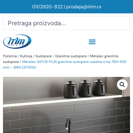
011/2920-822
|
prodaja@itim.rs
Početna
/
Kuhinja
/
Sudopere
/
Granitne sudopere
/
Metalac granitne
sudopere
/ Metalac XATOS PLUS granitna sudopera usadna crna 780×500
mm – Ø90 (377919)