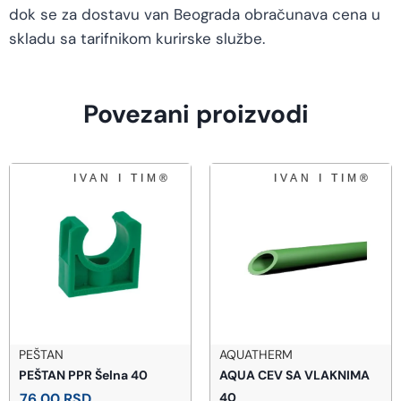
dok se za dostavu van Beograda obračunava cena u
skladu sa tarifnikom kurirske službe.
Povezani proizvodi
AQUATHERM
ROSAN SRBIJA
AQUA CEV SA VLAKNIMA
ROSAN Stolz slavina za
40
Lavabo (130101)