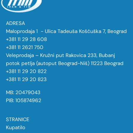
ADRESA
Maloprodaja 1 - Ulica Tadeuša Košćuška 7, Beograd
+381 11 29 28 608
+381 11 2621 750
Veleprodaja – Kružni put Rakovica 233, Bubanj
potok petlja (autoput Beograd-Niš) 11223 Beograd
+381 11 29 20 822
+381 11 29 20 823
MB: 20479043
PIB: 105874962
STRANICE
Kupatilo