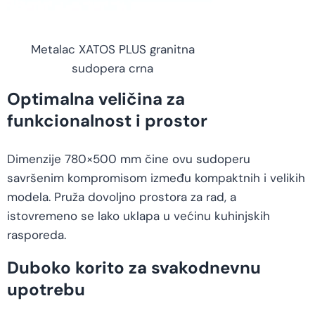
Metalac XATOS PLUS granitna
sudopera crna
Optimalna veličina za
funkcionalnost i prostor
Dimenzije 780×500 mm čine ovu sudoperu
savršenim kompromisom između kompaktnih i velikih
modela. Pruža dovoljno prostora za rad, a
istovremeno se lako uklapa u većinu kuhinjskih
rasporeda.
Duboko korito za svakodnevnu
upotrebu