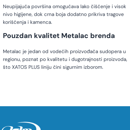
Neupijajuća površina omogućava lako čišćenje i visok
nivo higijene, dok crna boja dodatno prikriva tragove
korišćenja i kamenca.
Pouzdan kvalitet Metalac brenda
Metalac je jedan od vodećih proizvođača sudopera u
regionu, poznat po kvalitetu i dugotrajnosti proizvoda,
što XATOS PLUS liniju čini sigurnim izborom.