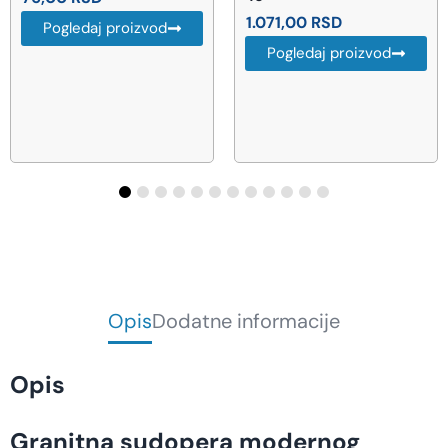
1.071,00
RSD
8.878,00
RSD
Uštedi
1.257 RSD · -14%
Pogledaj proizvod
7.621,00
RSD
AKCIJA
Pogledaj proizvod
Opis
Dodatne informacije
Opis
Granitna sudopera modernog