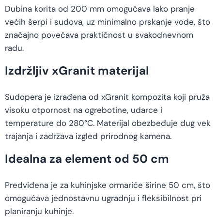
Dubina korita od 200 mm omogućava lako pranje
većih šerpi i sudova, uz minimalno prskanje vode, što
značajno povećava praktičnost u svakodnevnom
radu.
Izdržljiv xGranit materijal
Sudopera je izrađena od xGranit kompozita koji pruža
visoku otpornost na ogrebotine, udarce i
temperature do 280°C. Materijal obezbeđuje dug vek
trajanja i zadržava izgled prirodnog kamena.
Idealna za element od 50 cm
Predviđena je za kuhinjske ormariće širine 50 cm, što
omogućava jednostavnu ugradnju i fleksibilnost pri
planiranju kuhinje.