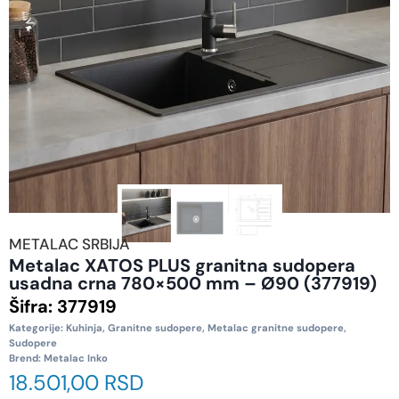
METALAC SRBIJA
Metalac XATOS PLUS granitna sudopera
usadna crna 780×500 mm – Ø90 (377919)
Šifra:
377919
Kategorije:
Kuhinja
,
Granitne sudopere
,
Metalac granitne sudopere
,
Sudopere
Brend:
Metalac Inko
18.501,00
RSD