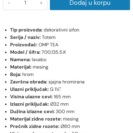
Dodaj u korpu
Tip proizvoda:
dekorativni sifon
Serija / naziv:
Totem
Proizvođač:
OMP TEA
Model / šifra:
700.135.5.K
Namena:
lavabo
Materijal:
mesing
Boja:
hrom
Završna obrada:
sjajna hromirana
Ulazni priključak:
G 1¼″
Visina ulazne cevi:
165 mm
Izlazni priključak:
Ø32 mm
Dužina izlazne cevi:
300 mm
Materijal zidne rozete:
mesing
Prečnik zidne rozete:
Ø80 mm