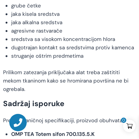
grube četke
jaka kisela sredstva
jaka alkalna sredstva
agresivne rastvarače
sredstva sa visokom koncentracijom hlora
dugotrajan kontakt sa sredstvima protiv kamenca
struganje oštrim predmetima
Prilikom zatezanja priključaka alat treba zaštititi
mekom tkaninom kako se hromirana površina ne bi
ogrebala.
Sadržaj isporuke
Prema zvaničnoj specifikaciji, proizvod obuhvata:
0
OMP TEA Totem sifon 700.135.5.K