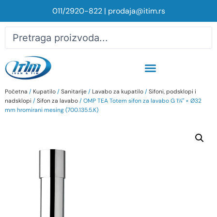
011/2920-822
|
prodaja@itim.rs
Početna
/
Kupatilo
/
Sanitarije
/
Lavabo za kupatilo
/
Sifoni, podsklopi i
nadsklopi
/
Sifon za lavabo
/ OMP TEA Totem sifon za lavabo G 1¼″ × Ø32
mm hromirani mesing (700.135.5.K)