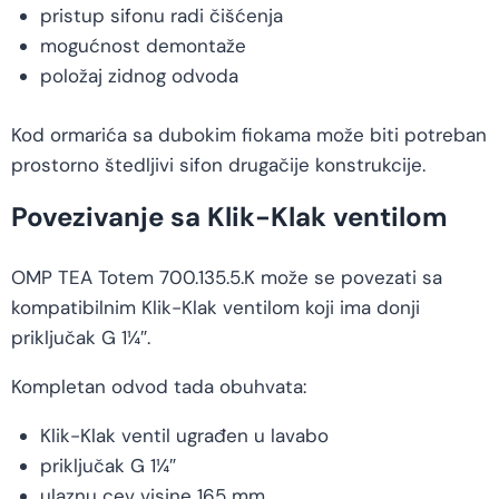
pristup sifonu radi čišćenja
mogućnost demontaže
položaj zidnog odvoda
Kod ormarića sa dubokim fiokama može biti potreban
prostorno štedljivi sifon drugačije konstrukcije.
Povezivanje sa Klik-Klak ventilom
OMP TEA Totem 700.135.5.K može se povezati sa
kompatibilnim Klik-Klak ventilom koji ima donji
priključak G 1¼″.
Kompletan odvod tada obuhvata:
Klik-Klak ventil ugrađen u lavabo
priključak G 1¼″
ulaznu cev visine 165 mm