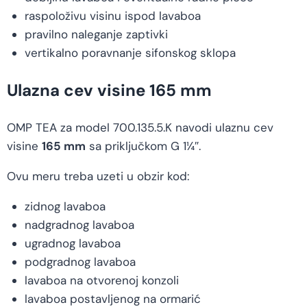
raspoloživu visinu ispod lavaboa
pravilno naleganje zaptivki
vertikalno poravnanje sifonskog sklopa
Ulazna cev visine 165 mm
OMP TEA za model 700.135.5.K navodi ulaznu cev
visine
165 mm
sa priključkom G 1¼″.
Ovu meru treba uzeti u obzir kod:
zidnog lavaboa
nadgradnog lavaboa
ugradnog lavaboa
podgradnog lavaboa
lavaboa na otvorenoj konzoli
lavaboa postavljenog na ormarić