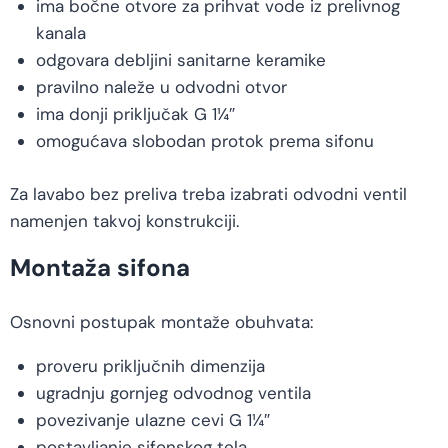
ima bočne otvore za prihvat vode iz prelivnog
kanala
odgovara debljini sanitarne keramike
pravilno naleže u odvodni otvor
ima donji priključak G 1¼″
omogućava slobodan protok prema sifonu
Za lavabo bez preliva treba izabrati odvodni ventil
namenjen takvoj konstrukciji.
Montaža sifona
Osnovni postupak montaže obuhvata:
proveru priključnih dimenzija
ugradnju gornjeg odvodnog ventila
povezivanje ulazne cevi G 1¼″
postavljanje sifonskog tela