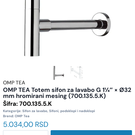
OMP TEA
OMP TEA Totem sifon za lavabo G 1¼″ × Ø32
mm hromirani mesing (700.135.5.K)
Šifra:
700.135.5.K
Kategorije:
Sifon za lavabo
,
Sifoni, podsklopi i nadsklopi
Brend:
OMP Tea
5.034,00
RSD