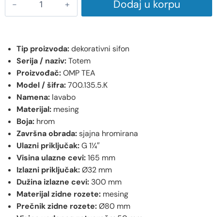
Dodaj u korpu
Tip proizvoda:
dekorativni sifon
Serija / naziv:
Totem
Proizvođač:
OMP TEA
Model / šifra:
700.135.5.K
Namena:
lavabo
Materijal:
mesing
Boja:
hrom
Završna obrada:
sjajna hromirana
Ulazni priključak:
G 1¼″
Visina ulazne cevi:
165 mm
Izlazni priključak:
Ø32 mm
Dužina izlazne cevi:
300 mm
Materijal zidne rozete:
mesing
Prečnik zidne rozete:
Ø80 mm