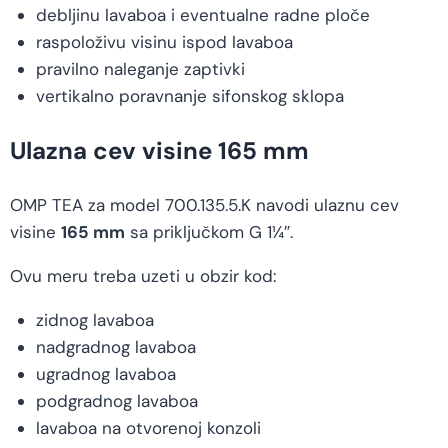
debljinu lavaboa i eventualne radne ploče
raspoloživu visinu ispod lavaboa
pravilno naleganje zaptivki
vertikalno poravnanje sifonskog sklopa
Ulazna cev visine 165 mm
OMP TEA za model 700.135.5.K navodi ulaznu cev
visine
165 mm
sa priključkom G 1¼″.
Ovu meru treba uzeti u obzir kod:
zidnog lavaboa
nadgradnog lavaboa
ugradnog lavaboa
podgradnog lavaboa
lavaboa na otvorenoj konzoli