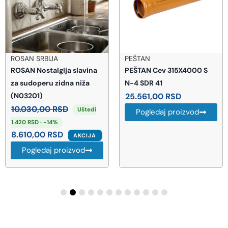
ROSAN SRBIJA
PEŠTAN
ROSAN Nostalgija slavina
PEŠTAN Cev 315X4000 S
za sudoperu zidna niža
N-4 SDR 41
(N03201)
25.561,00
RSD
10.030,00
RSD
Uštedi
Pogledaj proizvod
1.420 RSD · -14%
8.610,00
RSD
AKCIJA
Pogledaj proizvod