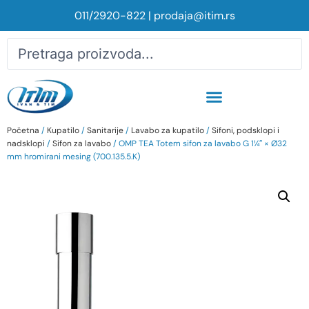
011/2920-822
|
prodaja@itim.rs
Početna
/
Kupatilo
/
Sanitarije
/
Lavabo za kupatilo
/
Sifoni, podsklopi i
nadsklopi
/
Sifon za lavabo
/ OMP TEA Totem sifon za lavabo G 1¼″ × Ø32
mm hromirani mesing (700.135.5.K)