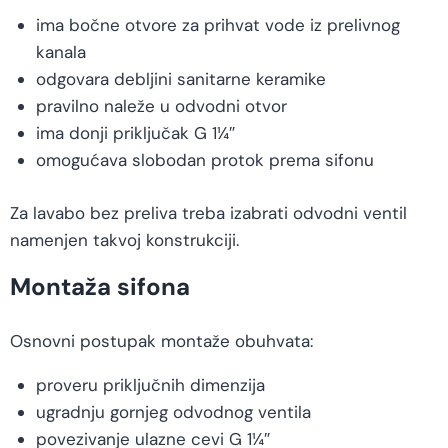
ima bočne otvore za prihvat vode iz prelivnog
kanala
odgovara debljini sanitarne keramike
pravilno naleže u odvodni otvor
ima donji priključak G 1¼″
omogućava slobodan protok prema sifonu
Za lavabo bez preliva treba izabrati odvodni ventil
namenjen takvoj konstrukciji.
Montaža sifona
Osnovni postupak montaže obuhvata:
proveru priključnih dimenzija
ugradnju gornjeg odvodnog ventila
povezivanje ulazne cevi G 1¼″