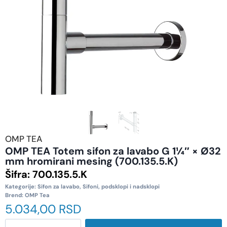
OMP TEA
OMP TEA Totem sifon za lavabo G 1¼″ × Ø32
mm hromirani mesing (700.135.5.K)
Šifra:
700.135.5.K
Kategorije:
Sifon za lavabo
,
Sifoni, podsklopi i nadsklopi
Brend:
OMP Tea
5.034,00
RSD