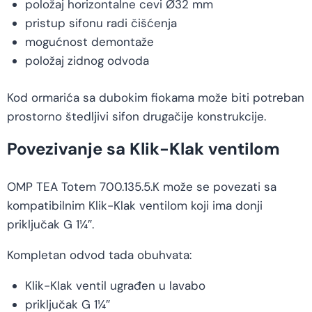
položaj horizontalne cevi Ø32 mm
pristup sifonu radi čišćenja
mogućnost demontaže
položaj zidnog odvoda
Kod ormarića sa dubokim fiokama može biti potreban
prostorno štedljivi sifon drugačije konstrukcije.
Povezivanje sa Klik-Klak ventilom
OMP TEA Totem 700.135.5.K može se povezati sa
kompatibilnim Klik-Klak ventilom koji ima donji
priključak G 1¼″.
Kompletan odvod tada obuhvata:
Klik-Klak ventil ugrađen u lavabo
priključak G 1¼″