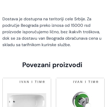
Dostava je dostupna na teritoriji cele Srbije. Za
područje Beograda preko iznosa od 15000 rsd
proizvode isporučujemo lično, bez ikakvih troškova,
dok se za dostavu van Beograda obračunava cena u
skladu sa tarifnikom kurirske službe.
Povezani proizvodi