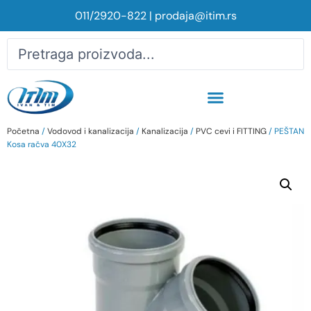
011/2920-822
|
prodaja@itim.rs
Početna
/
Vodovod i kanalizacija
/
Kanalizacija
/
PVC cevi i FITTING
/ PEŠTAN
Kosa račva 40X32