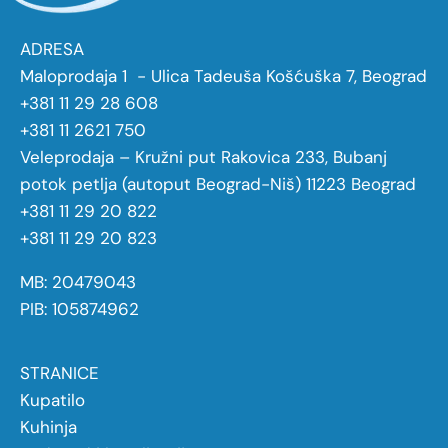
ADRESA
Maloprodaja 1 - Ulica Tadeuša Košćuška 7, Beograd
+381 11 29 28 608
+381 11 2621 750
Veleprodaja – Kružni put Rakovica 233, Bubanj
potok petlja (autoput Beograd-Niš) 11223 Beograd
+381 11 29 20 822
+381 11 29 20 823
MB: 20479043
PIB: 105874962
STRANICE
Kupatilo
Kuhinja