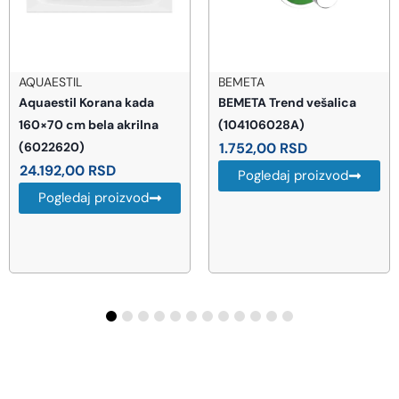
AQUAESTIL
BEMETA
Aquaestil Korana kada
BEMETA Trend vešalica
160×70 cm bela akrilna
(104106028A)
(6022620)
1.752,00
RSD
24.192,00
RSD
Pogledaj proizvod
Pogledaj proizvod