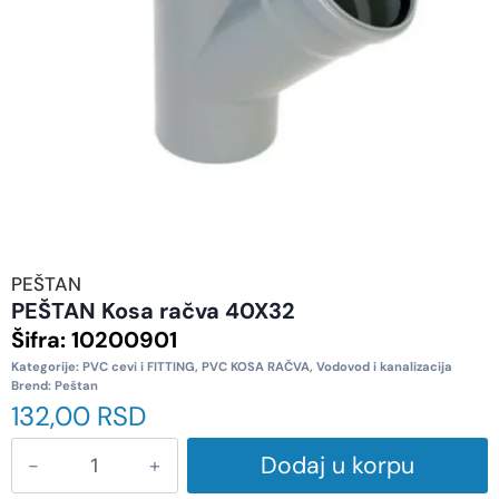
PEŠTAN
PEŠTAN Kosa račva 40X32
Šifra:
10200901
Kategorije:
PVC cevi i FITTING
,
PVC KOSA RAČVA
,
Vodovod i kanalizacija
Brend:
Peštan
132,00
RSD
Dodaj u korpu