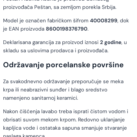
proizvođača Peštan, sa zemljom porekla Srbija.
Model je označen fabričkom šifrom
40008299
, dok
je EAN proizvoda
8600198376790
.
Deklarisana garancija za proizvod iznosi
2 godine
, u
skladu sa uslovima prodavca i proizvođača.
Održavanje porcelanske površine
Za svakodnevno održavanje preporučuje se meka
krpa ili neabrazivni sunđer i blago sredstvo
namenjeno sanitarnoj keramici.
Nakon čišćenja lavabo treba isprati čistom vodom i
obrisati suvom mekom krpom. Redovno uklanjanje
kapljica vode i ostataka sapuna smanjuje stvaranje
naslaga kamenca.