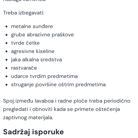
Treba izbegavati:
metalne sunđere
grube abrazivne praškove
tvrde četke
agresivne kiseline
jaka alkalna sredstva
rastvarače
udarce tvrdim predmetima
struganje površine oštrim predmetima
Spoj između lavaboa i radne ploče treba periodično
pregledati i obnoviti kada se primete oštećenja
zaptivnog materijala.
Sadržaj isporuke