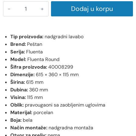
Dodaj u korpu
Tip proizvoda:
nadgradni lavabo
Brend:
Peštan
Serija:
Fluenta
Model:
Fluenta Round
Šifra proizvoda:
40008299
Dimenzije:
615 × 360 × 115 mm
Širina:
615 mm
Dubina:
360 mm
Visina:
115 mm
Oblik:
pravougaoni sa zaobljenim uglovima
Materijal:
porcelan
Boja:
bela
Način montaže:
nadgradna montaža
Otvor za preliv:
nema