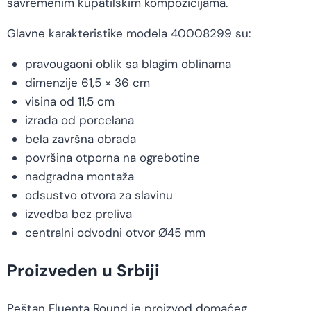
savremenim kupatilskim kompozicijama.
Glavne karakteristike modela 40008299 su:
pravougaoni oblik sa blagim oblinama
dimenzije 61,5 × 36 cm
visina od 11,5 cm
izrada od porcelana
bela završna obrada
površina otporna na ogrebotine
nadgradna montaža
odsustvo otvora za slavinu
izvedba bez preliva
centralni odvodni otvor Ø45 mm
Proizveden u Srbiji
Peštan Fluenta Round je proizvod domaćeg