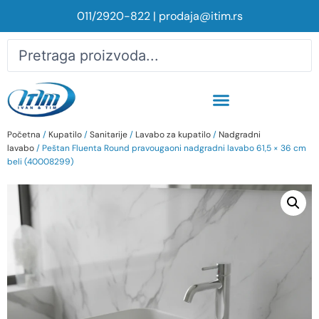
011/2920-822
|
prodaja@itim.rs
Početna
/
Kupatilo
/
Sanitarije
/
Lavabo za kupatilo
/
Nadgradni
lavabo
/ Peštan Fluenta Round pravougaoni nadgradni lavabo 61,5 × 36 cm
beli (40008299)