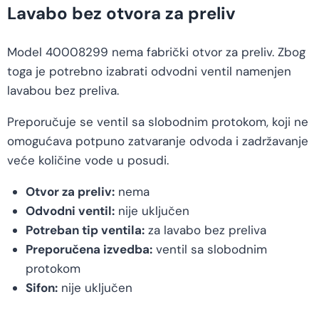
Lavabo bez otvora za preliv
Model 40008299 nema fabrički otvor za preliv. Zbog
toga je potrebno izabrati odvodni ventil namenjen
lavabou bez preliva.
Preporučuje se ventil sa slobodnim protokom, koji ne
omogućava potpuno zatvaranje odvoda i zadržavanje
veće količine vode u posudi.
Otvor za preliv:
nema
Odvodni ventil:
nije uključen
Potreban tip ventila:
za lavabo bez preliva
Preporučena izvedba:
ventil sa slobodnim
protokom
Sifon:
nije uključen