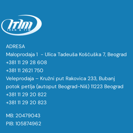
ADRESA
Maloprodaja 1 - Ulica Tadeuša Košćuška 7, Beograd
+381 11 29 28 608
+381 11 2621 750
Veleprodaja – Kružni put Rakovica 233, Bubanj
potok petlja (autoput Beograd-Niš) 11223 Beograd
+381 11 29 20 822
+381 11 29 20 823
MB: 20479043
PIB: 105874962