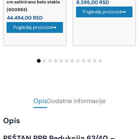
8.395,00
RSD
(550.253.00.2)
51.276,00
RSD
Pogledaj proizvod
Pogledaj proizvod
Opis
Dodatne informacije
Opis
PEŠTAN PPR Redukcija 63/40 –