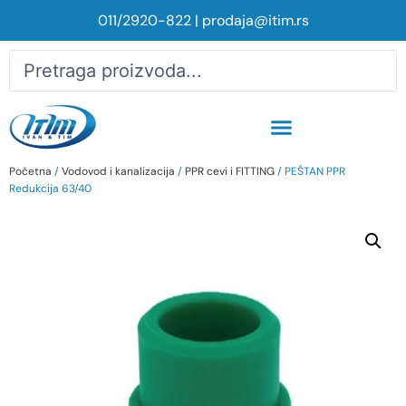
011/2920-822
|
prodaja@itim.rs
Početna
/
Vodovod i kanalizacija
/
PPR cevi i FITTING
/ PEŠTAN PPR
Redukcija 63/40