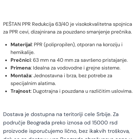
PEŠTAN PPR Redukcija 63/40 je visokokvalitetna spojnica
za PPR cevi, dizajnirana za pouzdano smanjenje prečnika.
Materijal
: PPR (polipropilen), otporan na koroziju i
hemikalije.
Prečnici
: 63 mm na 40 mm za savršeno pristajanje.
Primena
: Idealna za vodovodne i grejne sisteme.
Montaža
: Jednostavna i brza, bez potrebe za
specijalnim alatima.
Trajnost
: Dugotrajna i pouzdana u različitim uslovima.
Dostava je dostupna na teritoriji cele Srbije. Za
područje Beograda preko iznosa od 15000 rsd
proizvode isporučujemo lično, bez ikakvih troškova,