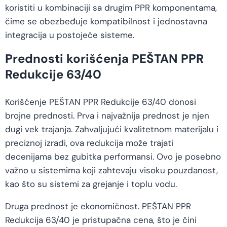
koristiti u kombinaciji sa drugim PPR komponentama,
čime se obezbeđuje kompatibilnost i jednostavna
integracija u postojeće sisteme.
Prednosti korišćenja PEŠTAN PPR
Redukcije 63/40
Korišćenje PEŠTAN PPR Redukcije 63/40 donosi
brojne prednosti. Prva i najvažnija prednost je njen
dugi vek trajanja. Zahvaljujući kvalitetnom materijalu i
preciznoj izradi, ova redukcija može trajati
decenijama bez gubitka performansi. Ovo je posebno
važno u sistemima koji zahtevaju visoku pouzdanost,
kao što su sistemi za grejanje i toplu vodu.
Druga prednost je ekonomičnost. PEŠTAN PPR
Redukcija 63/40 je pristupačna cena, što je čini