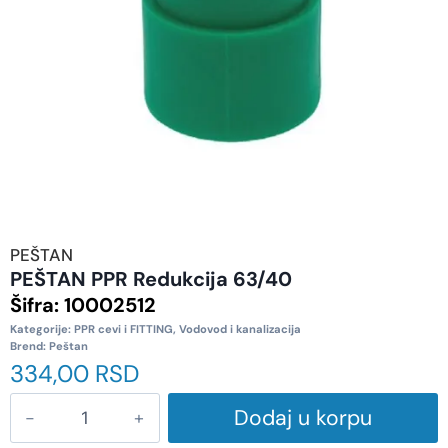
PEŠTAN
PEŠTAN PPR Redukcija 63/40
Šifra:
10002512
Kategorije:
PPR cevi i FITTING
,
Vodovod i kanalizacija
Brend:
Peštan
334,00
RSD
Dodaj u korpu