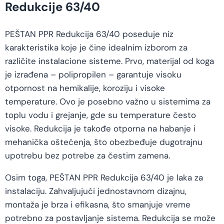
Redukcije 63/40
PEŠTAN PPR Redukcija 63/40 poseduje niz
karakteristika koje je čine idealnim izborom za
različite instalacione sisteme. Prvo, materijal od koga
je izrađena – polipropilen – garantuje visoku
otpornost na hemikalije, koroziju i visoke
temperature. Ovo je posebno važno u sistemima za
toplu vodu i grejanje, gde su temperature često
visoke. Redukcija je takođe otporna na habanje i
mehanička oštećenja, što obezbeđuje dugotrajnu
upotrebu bez potrebe za čestim zamena.
Osim toga, PEŠTAN PPR Redukcija 63/40 je laka za
instalaciju. Zahvaljujući jednostavnom dizajnu,
montaža je brza i efikasna, što smanjuje vreme
potrebno za postavljanje sistema. Redukcija se može