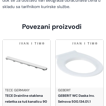
dok se za dostavu van Beograda obračunava cena u
skladu sa tarifnikom kurirske službe.
Povezani proizvodi
GEBERIT
GEBERIT
GEBERIT WC Daska Inv.
Geberit Sestra tuš kada
Selnova 500.134.01.1
100×90 bela