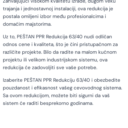
Zahvaljujući visokom kvalitetu izrade, dugom veku
trajanja i jednostavnoj instalaciji, ova redukcija je
postala omiljeni izbor među profesionalcima i
domaćim majstorima.
Uz to, PEŠTAN PPR Redukcija 63/40 nudi odličan
odnos cene i kvaliteta, što je čini pristupačnom za
različite projekte. Bilo da radite na malom kućnom
projektu ili velikom industrijskom sistemu, ova
redukcija će zadovoljiti sve vaše potrebe.
Izaberite PEŠTAN PPR Redukciju 63/40 i obezbedite
pouzdanost i efikasnost vašeg cevovodnog sistema.
Sa ovom redukcijom, možete biti sigurni da vaš
sistem će raditi besprekorno godinama.