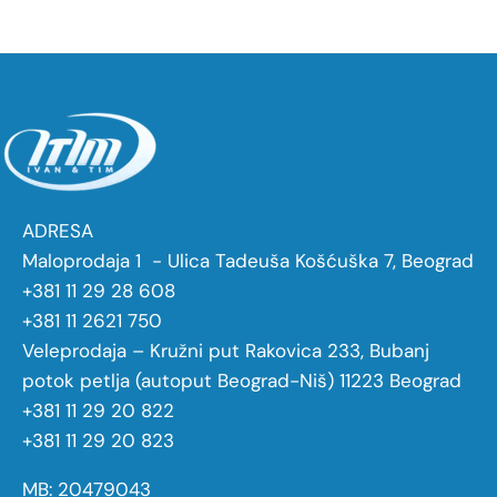
ADRESA
Maloprodaja 1 - Ulica Tadeuša Košćuška 7, Beograd
+381 11 29 28 608
+381 11 2621 750
Veleprodaja – Kružni put Rakovica 233, Bubanj
potok petlja (autoput Beograd-Niš) 11223 Beograd
+381 11 29 20 822
+381 11 29 20 823
MB: 20479043