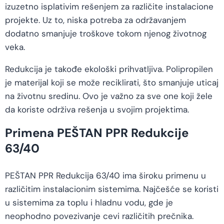
izuzetno isplativim rešenjem za različite instalacione
projekte. Uz to, niska potreba za održavanjem
dodatno smanjuje troškove tokom njenog životnog
veka.
Redukcija je takođe ekološki prihvatljiva. Polipropilen
je materijal koji se može reciklirati, što smanjuje uticaj
na životnu sredinu. Ovo je važno za sve one koji žele
da koriste održiva rešenja u svojim projektima.
Primena PEŠTAN PPR Redukcije
63/40
PEŠTAN PPR Redukcija 63/40 ima široku primenu u
različitim instalacionim sistemima. Najčešće se koristi
u sistemima za toplu i hladnu vodu, gde je
neophodno povezivanje cevi različitih prečnika.