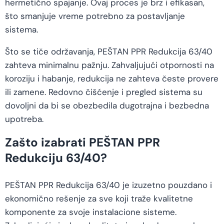
hermetično spajanje. Ovaj proces je brz i efikasan,
što smanjuje vreme potrebno za postavljanje
sistema.
Što se tiče održavanja, PEŠTAN PPR Redukcija 63/40
zahteva minimalnu pažnju. Zahvaljujući otpornosti na
koroziju i habanje, redukcija ne zahteva česte provere
ili zamene. Redovno čišćenje i pregled sistema su
dovoljni da bi se obezbedila dugotrajna i bezbedna
upotreba.
Zašto izabrati PEŠTAN PPR
Redukciju 63/40?
PEŠTAN PPR Redukcija 63/40 je izuzetno pouzdano i
ekonomično rešenje za sve koji traže kvalitetne
komponente za svoje instalacione sisteme.