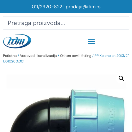
011/2920-822
|
prodaja@itim.rs
Početna
/
Vodovod i kanalizacija
/
Okiten cevi i fitting
/ PP Koleno sn 20X1/2″
U010260.001