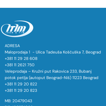
ADRESA
Maloprodaja 1 - Ulica Tadeuša Košćuška 7, Beograd
+381 11 29 28 608
+381 11 2621 750
Veleprodaja – Kružni put Rakovica 233, Bubanj
potok petlja (autoput Beograd-Niš) 11223 Beograd
+381 11 29 20 822
+381 11 29 20 823
MB: 20479043