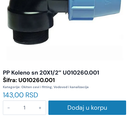
PP Koleno sn 20X1/2″ U010260.001
Šifra:
U010260.001
Kategorije:
Okiten cevi i fitting
,
Vodovod i kanalizacija
143,00
RSD
Dodaj u korpu