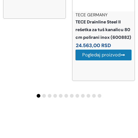
TECE GERMANY
TECE Drainline Steel II
rešetka za tuš kanalicu 80
cm polirani inox (600882)
24.563,00
RSD
Pogledaj proizvod