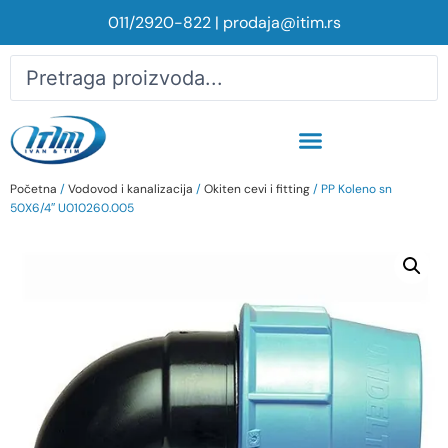
011/2920-822
|
prodaja@itim.rs
Početna
/
Vodovod i kanalizacija
/
Okiten cevi i fitting
/ PP Koleno sn
50X6/4″ U010260.005