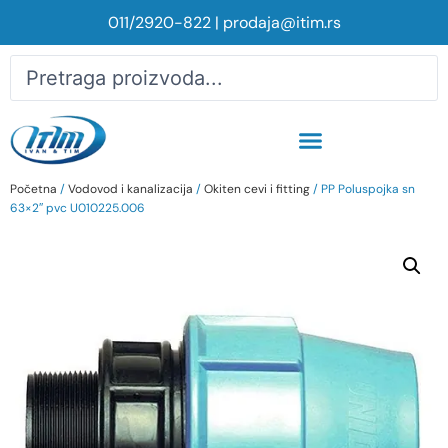
011/2920-822
|
prodaja@itim.rs
Početna
/
Vodovod i kanalizacija
/
Okiten cevi i fitting
/ PP Poluspojka sn
63×2″ pvc U010225.006