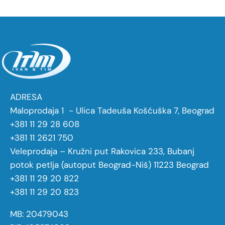
ADRESA
Maloprodaja 1 - Ulica Tadeuša Košćuška 7, Beograd
+381 11 29 28 608
+381 11 2621 750
Veleprodaja – Kružni put Rakovica 233, Bubanj
potok petlja (autoput Beograd-Niš) 11223 Beograd
+381 11 29 20 822
+381 11 29 20 823
MB: 20479043