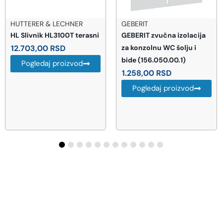
HUTTERER & LECHNER
GEBERIT
HL Slivnik HL3100T terasni
GEBERIT zvučna izolacija
12.703,00
RSD
za konzolnu WC šolju i
bide (156.050.00.1)
Pogledaj proizvod
1.258,00
RSD
Pogledaj proizvod