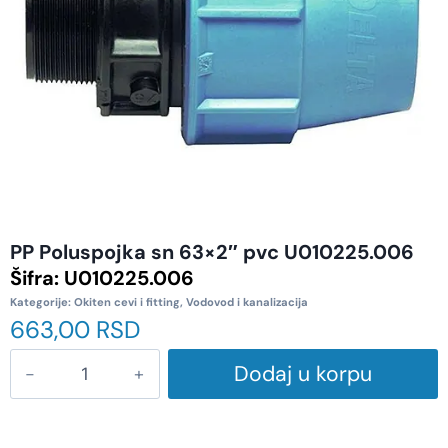
PP Poluspojka sn 63×2″ pvc U010225.006
Šifra:
U010225.006
Kategorije:
Okiten cevi i fitting
,
Vodovod i kanalizacija
663,00
RSD
Dodaj u korpu