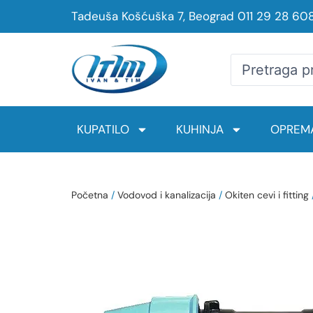
Tadeuša Košćuška 7, Beograd
011 29 28 60
KUPATILO
KUHINJA
OPREMA
Početna
/
Vodovod i kanalizacija
/
Okiten cevi i fitting