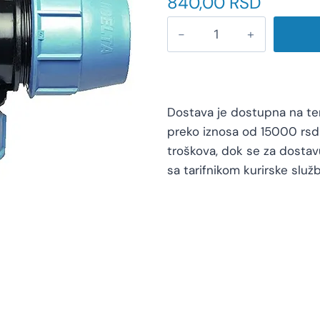
840,00
RSD
Dostava je dostupna na teri
preko iznosa od 15000 rsd 
troškova, dok se za dosta
sa tarifnikom kurirske služb