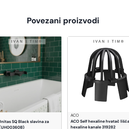
Povezani proizvodi
ACO
ACO Self hexaline hvatač lišća
Unitas SQ Black slavina za
hexaline kanale 319282
 (UH00360B)