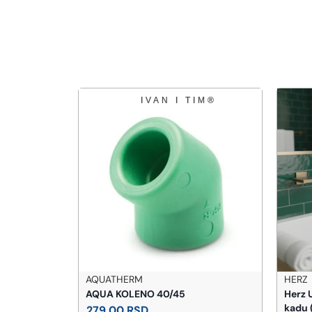
olsen
AQUATHERM
HERZ
AQUA KOLENO 40/45
Herz 
kadu
279,00
RSD