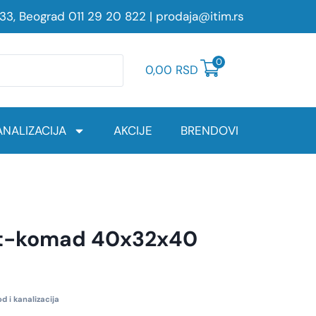
233, Beograd
011 29 20 822
|
prodaja@itim.rs
0
0,00
RSD
NALIZACIJA
AKCIJE
BRENDOVI
i t-komad 40x32x40
d i kanalizacija