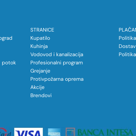
STRANICE
PLAĆAN
ograd
Kupatilo
Politik
Kuhinja
Dostav
Vodovod i kanalizacija
Politik
j potok
Profesionalni program
Grejanje
Protivpožarna oprema
Akcije
Brendovi