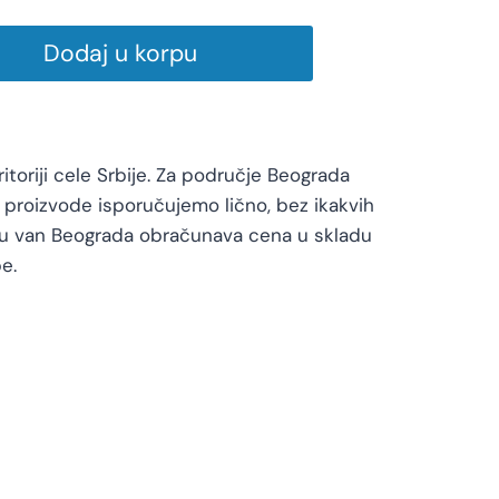
Dodaj u korpu
toriji cele Srbije. Za područje Beograda
proizvode isporučujemo lično, bez ikakvih
vu van Beograda obračunava cena u skladu
e.