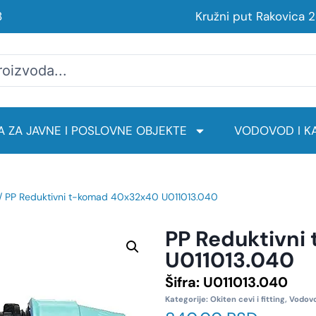
8
Kružni put Rakovica 
 ZA JAVNE I POSLOVNE OBJEKTE
VODOVOD I KA
/ PP Reduktivni t-komad 40x32x40 U011013.040
PP Reduktivn
U011013.040
Šifra:
U011013.040
Kategorije:
Okiten cevi i fitting
,
Vodovo