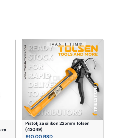
ROSAN SRBI
ROSAN Ruči
Pištolj za silikon 225mm Tolsen
471,00
RS
(43049)
 za
Pog
910,00
RSD