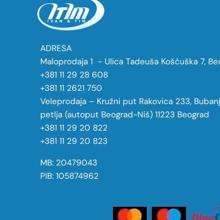
ADRESA
Maloprodaja 1 - Ulica Tadeuša Košćuška 7, Be
+381 11 29 28 608
+381 11 2621 750
Veleprodaja – Kružni put Rakovica 233, Buban
petlja (autoput Beograd-Niš) 11223 Beograd
+381 11 29 20 822
+381 11 29 20 823
MB: 20479043
PIB: 105874962