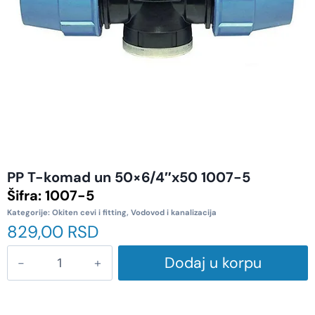
PP T-komad un 50×6/4″x50 1007-5
Šifra:
1007-5
Kategorije:
Okiten cevi i fitting
,
Vodovod i kanalizacija
829,00
RSD
Dodaj u korpu