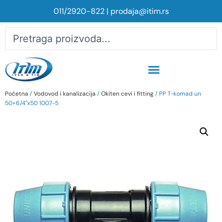
011/2920-822
|
prodaja@itim.rs
Početna
/
Vodovod i kanalizacija
/
Okiten cevi i fitting
/ PP T-komad un
50×6/4″x50 1007-5