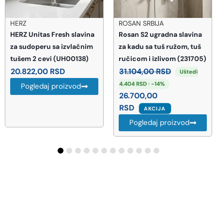
HERZ
ROSAN SRBIJA
HERZ Unitas Fresh slavina
Rosan S2 ugradna slavina
za sudoperu sa izvlačnim
za kadu sa tuš ružom, tuš
tušem 2 cevi (UH00138)
ručicom i izlivom (231705)
20.822,00
RSD
31.104,00
RSD
Uštedi
4.404 RSD · -14%
Pogledaj proizvod
26.700,00
RSD
AKCIJA
Pogledaj proizvod