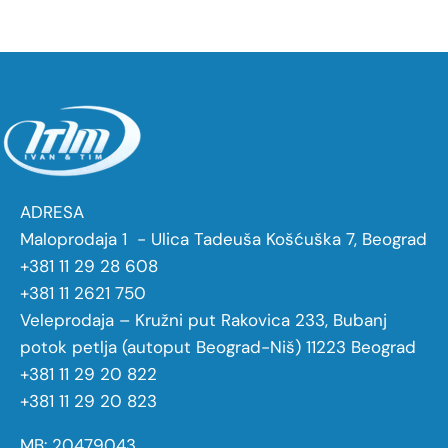
ADRESA
Maloprodaja 1 - Ulica Tadeuša Košćuška 7, Beograd
+381 11 29 28 608
+381 11 2621 750
Veleprodaja – Kružni put Rakovica 233, Bubanj
potok petlja (autoput Beograd-Niš) 11223 Beograd
+381 11 29 20 822
+381 11 29 20 823
MB: 20479043