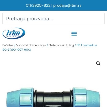
011/2920-822
|
prodaja@itim.rs
Početna
/
Vodovod i kanalizacija
/
Okiten cevi i fitting
/ PP T-komad un
90×3″x90 1007-90/3