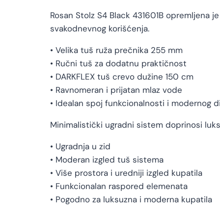
Rosan Stolz S4 Black 431601B opremljena j
svakodnevnog korišćenja.
• Velika tuš ruža prečnika 255 mm
• Ručni tuš za dodatnu praktičnost
• DARKFLEX tuš crevo dužine 150 cm
• Ravnomeran i prijatan mlaz vode
• Idealan spoj funkcionalnosti i modernog d
Minimalistički ugradni sistem doprinosi luk
• Ugradnja u zid
• Moderan izgled tuš sistema
• Više prostora i uredniji izgled kupatila
• Funkcionalan raspored elemenata
• Pogodno za luksuzna i moderna kupatila