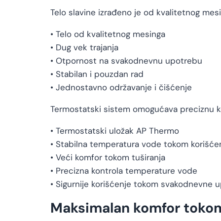
Telo slavine izrađeno je od kvalitetnog me
• Telo od kvalitetnog mesinga
• Dug vek trajanja
• Otpornost na svakodnevnu upotrebu
• Stabilan i pouzdan rad
• Jednostavno održavanje i čišćenje
Termostatski sistem omogućava preciznu ko
• Termostatski uložak AP Thermo
• Stabilna temperatura vode tokom korišće
• Veći komfor tokom tuširanja
• Precizna kontrola temperature vode
• Sigurnije korišćenje tokom svakodnevne 
Maksimalan komfor tokom