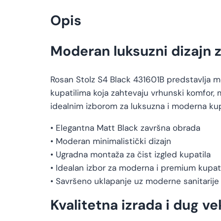
Opis
Moderan luksuzni dizajn 
Rosan Stolz S4 Black 431601B predstavlja
kupatilima koja zahtevaju vrhunski komfor, 
idealnim izborom za luksuzna i moderna kup
• Elegantna Matt Black završna obrada
• Moderan minimalistički dizajn
• Ugradna montaža za čist izgled kupatila
• Idealan izbor za moderna i premium kupat
• Savršeno uklapanje uz moderne sanitarije
Kvalitetna izrada i dug ve