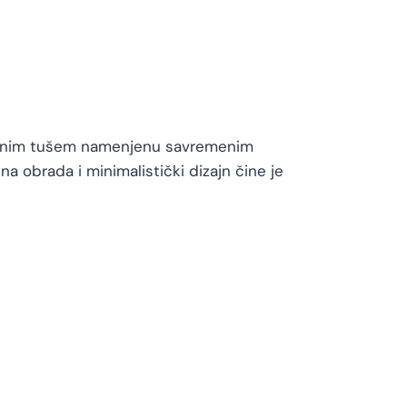
ručnim tušem namenjenu savremenim
a obrada i minimalistički dizajn čine je