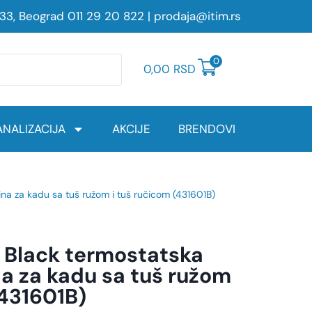
233, Beograd
011 29 20 822
|
prodaja@itim.rs
0
0,00
RSD
NALIZACIJA
AKCIJE
BRENDOVI
na za kadu sa tuš ružom i tuš ručicom (431601B)
4 Black termostatska
a za kadu sa tuš ružom
(431601B)