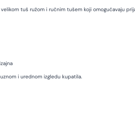
e velikom tuš ružom i ručnim tušem koji omogućavaju pri
izajna
suznom i urednom izgledu kupatila.