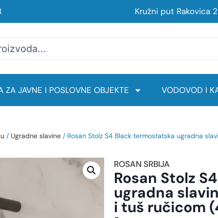
8
Kružni put Rakovica 
 ZA JAVNE I POSLOVNE OBJEKTE
VODOVOD I KA
du
/
Ugradne slavine
/ Rosan Stolz S4 Black termostatska ugradna slavi
ROSAN SRBIJA
Rosan Stolz S
ugradna slavin
i tuš ručicom 