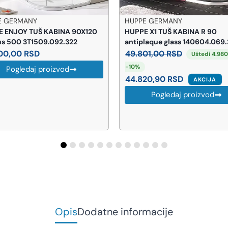
E GERMANY
PINO ART
E X1 TUŠ KABINA R 90
PINO ART Atria lavabo sa
laque glass 140604.069.322
ormarićem 85cm
01,00
RSD
39.516,00
RSD
Uštedi 4.980 RSD ·
Pogledaj proizvod
820,90
RSD
AKCIJA
Pogledaj proizvod
Opis
Dodatne informacije