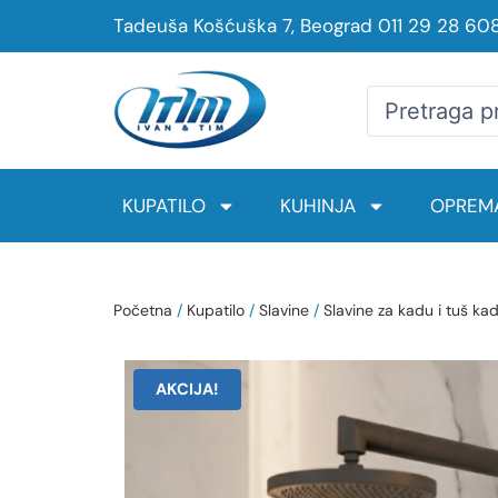
Tadeuša Košćuška 7, Beograd
011 29 28 60
KUPATILO
KUHINJA
OPREMA
Početna
/
Kupatilo
/
Slavine
/
Slavine za kadu i tuš ka
AKCIJA!