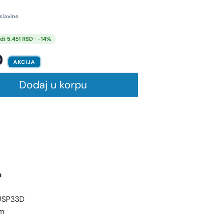
slavine
di 5.451 RSD · -14%
D
AKCIJA
Dodaj u korpu
a
USP33D
m