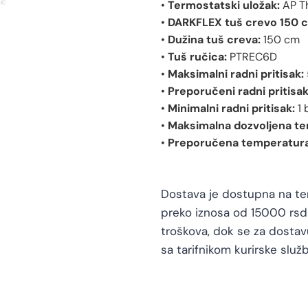
•
Termostatski uložak:
AP T
•
DARKFLEX tuš crevo 150 
•
Dužina tuš creva:
150 cm
•
Tuš ručica:
PTREC6D
•
Maksimalni radni pritisak:
•
Preporučeni radni pritisak
•
Minimalni radni pritisak:
1 
•
Maksimalna dozvoljena te
•
Preporučena temperatura
Dostava je dostupna na teri
preko iznosa od 15000 rsd 
troškova, dok se za dosta
sa tarifnikom kurirske služb