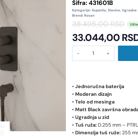
Šifra:
431601B
Kategorije:
Kupatilo
,
Slavine
,
Ugradne 
Brend:
Rosan
38.495,00
RSD
Ušte
33.044,00
RS
•
Jednoručna baterija
•
Moderan dizajn
•
Telo od mesinga
•
Matt Black završna obrad
•
Ugradnja u zid
•
Tuš ruža:
D.255 mm – PTR
•
Dimenzija tuš ruže:
255 m