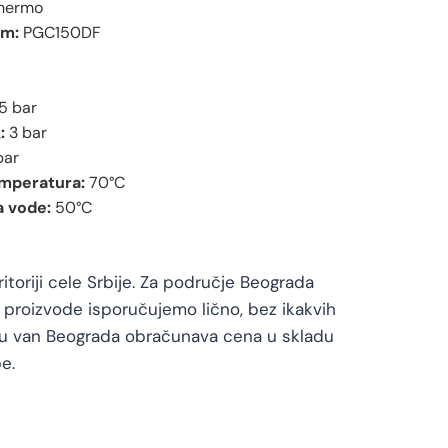
hermo
cm:
PGC150DF
5 bar
:
3 bar
bar
mperatura:
70°C
 vode:
50°C
toriji cele Srbije. Za područje Beograda
proizvode isporučujemo lično, bez ikakvih
vu van Beograda obračunava cena u skladu
e.