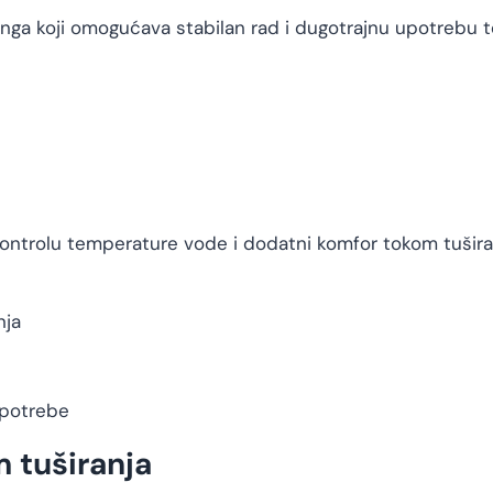
singa koji omogućava stabilan rad i dugotrajnu upotrebu
ntrolu temperature vode i dodatni komfor tokom tušira
nja
upotrebe
 tuširanja