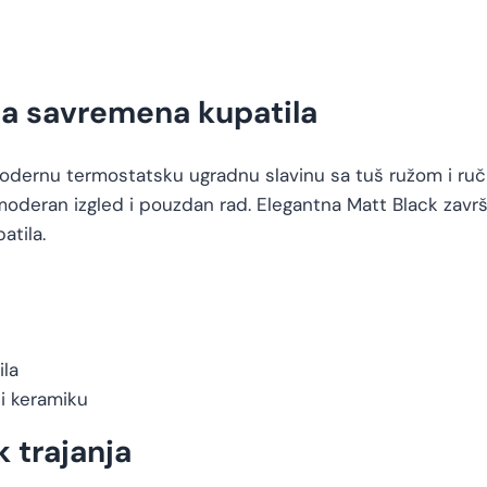
za savremena kupatila
 modernu termostatsku ugradnu slavinu sa tuš ružom i 
moderan izgled i pouzdan rad. Elegantna Matt Black završn
atila.
ila
 i keramiku
k trajanja