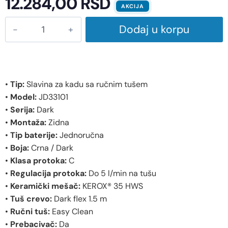
12.284,00
RSD
AKCIJA
Dodaj u korpu
•
Tip:
Slavina za kadu sa ručnim tušem
•
Model:
JD33101
•
Serija:
Dark
•
Montaža:
Zidna
•
Tip baterije:
Jednoručna
•
Boja:
Crna / Dark
•
Klasa protoka:
C
•
Regulacija protoka:
Do 5 l/min na tušu
•
Keramički mešač:
KEROX® 35 HWS
•
Tuš crevo:
Dark flex 1.5 m
•
Ručni tuš:
Easy Clean
•
Prebacivač:
Da