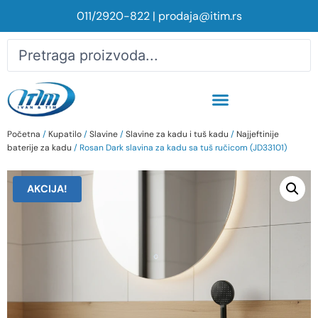
011/2920-822
|
prodaja@itim.rs
Početna
/
Kupatilo
/
Slavine
/
Slavine za kadu i tuš kadu
/
Najjeftinije
baterije za kadu
/ Rosan Dark slavina za kadu sa tuš ručicom (JD33101)
AKCIJA!