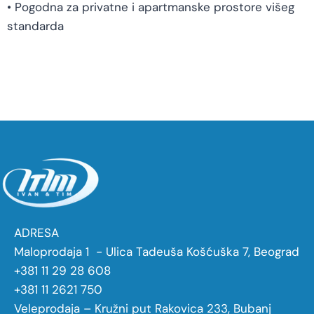
• Pogodna za privatne i apartmanske prostore višeg
standarda
ADRESA
Maloprodaja 1 - Ulica Tadeuša Košćuška 7, Beograd
+381 11 29 28 608
+381 11 2621 750
Veleprodaja – Kružni put Rakovica 233, Bubanj