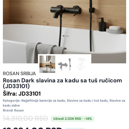
ROSAN SRBIJA
Rosan Dark slavina za kadu sa tuš ručicom
(JD33101)
Šifra:
JD33101
Kategorije:
Najjeftinije baterije za kadu
,
Slavine za kadu i tuš kadu
,
Slavine za
kadu zidne
Brend:
Rosan
14.310,00
RSD
Uštedi 2.026 RSD · -14%