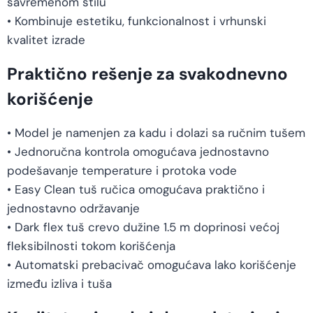
savremenom stilu
• Kombinuje estetiku, funkcionalnost i vrhunski
kvalitet izrade
Praktično rešenje za svakodnevno
korišćenje
• Model je namenjen za kadu i dolazi sa ručnim tušem
• Jednoručna kontrola omogućava jednostavno
podešavanje temperature i protoka vode
• Easy Clean tuš ručica omogućava praktično i
jednostavno održavanje
• Dark flex tuš crevo dužine 1.5 m doprinosi većoj
fleksibilnosti tokom korišćenja
• Automatski prebacivač omogućava lako korišćenje
između izliva i tuša