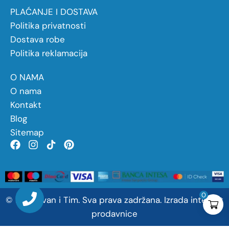
PLAĆANJE I DOSTAVA
Politika privatnosti
Dostava robe
Politika reklamacija
O NAMA
O nama
Kontakt
Blog
Sitemap
0
©
2026
Ivan
i
Tim. Sva prava zadržana.
Izrada internet
prodavnice