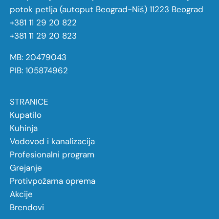
potok petlja (autoput Beograd-Niš) 11223 Beograd
+381 11 29 20 822
+381 11 29 20 823
MB: 20479043
PIB: 105874962
STRANICE
Kupatilo
Kuhinja
Vodovod i kanalizacija
Profesionalni program
Grejanje
Protivpožarna oprema
Akcije
Brendovi