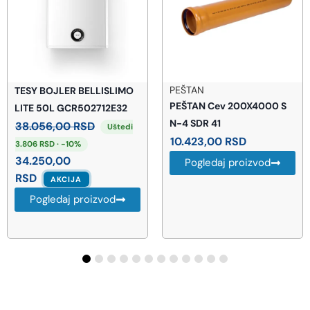
PEŠTAN
TESY BOJLER BELLISLIMO
PEŠTAN Cev 200X4000 S
LITE 50L GCR502712E32
N-4 SDR 41
38.056,00
RSD
Uštedi
10.423,00
RSD
3.806 RSD · -10%
34.250,00
Pogledaj proizvod
RSD
AKCIJA
Pogledaj proizvod