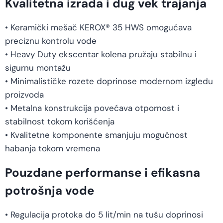
Kvalitetna izrada i dug vek trajanja
• Keramički mešač KEROX® 35 HWS omogućava
preciznu kontrolu vode
• Heavy Duty ekscentar kolena pružaju stabilnu i
sigurnu montažu
• Minimalističke rozete doprinose modernom izgledu
proizvoda
• Metalna konstrukcija povećava otpornost i
stabilnost tokom korišćenja
• Kvalitetne komponente smanjuju mogućnost
habanja tokom vremena
Pouzdane performanse i efikasna
potrošnja vode
• Regulacija protoka do 5 lit/min na tušu doprinosi