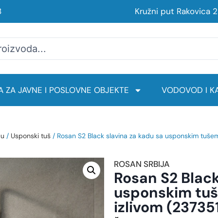
8
Kružni put Rakovica 
 ZA JAVNE I POSLOVNE OBJEKTE
VODOVOD I KA
du
/
Usponski tuš
/ Rosan S2 Black slavina za kadu sa usponskim tušem 
ROSAN SRBIJA
Rosan S2 Black
usponskim tuš
izlivom (23735