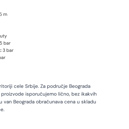
.5 m
uty
5 bar
:
3 bar
bar
toriji cele Srbije. Za područje Beograda
proizvode isporučujemo lično, bez ikakvih
vu van Beograda obračunava cena u skladu
e.