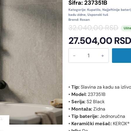
Šifra:
237351B
Kategorije:
Kupatilo
,
Najjeftinije bater
kadu zidne
,
Usponski tuš
Brend:
Rosan
32.040,00
RSD
Ušte
27.504,00
RS
•
Tip:
Slavina za kadu sa izli
•
Model:
237351B
•
Serija:
S2 Black
•
Montaža:
Zidna
•
Tip baterije:
Jednoručna
•
Keramički mešač:
KEROX®
•
Izliv:
Da