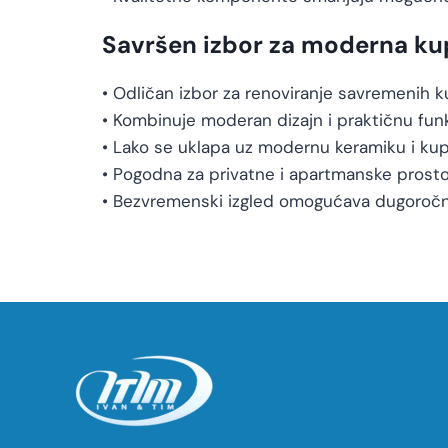
Savršen izbor za moderna ku
• Odličan izbor za renoviranje savremenih k
• Kombinuje moderan dizajn i praktičnu fun
• Lako se uklapa uz modernu keramiku i kupa
• Pogodna za privatne i apartmanske prost
• Bezvremenski izgled omogućava dugoročn