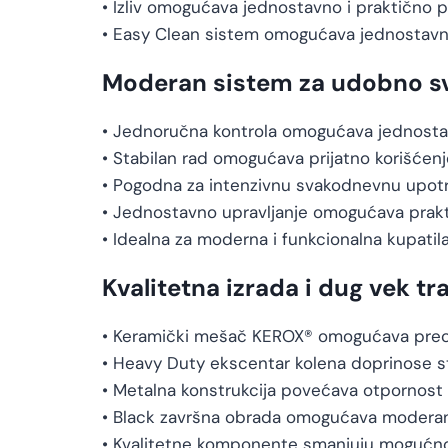
• Izliv omogućava jednostavno i praktično 
• Easy Clean sistem omogućava jednostavni
Moderan sistem za udobno s
• Jednoručna kontrola omogućava jednosta
• Stabilan rad omogućava prijatno korišće
• Pogodna za intenzivnu svakodnevnu upot
• Jednostavno upravljanje omogućava pra
• Idealna za moderna i funkcionalna kupatil
Kvalitetna izrada i dug vek tr
• Keramički mešač KEROX® omogućava preci
• Heavy Duty ekscentar kolena doprinose sta
• Metalna konstrukcija povećava otpornost 
• Black završna obrada omogućava moderan 
• Kvalitetne komponente smanjuju mogućn