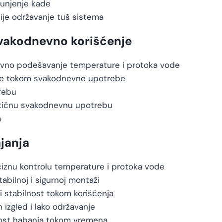
punjenje kade
je održavanje tuš sistema
vakodnevno korišćenje
vno podešavanje temperature i protoka vode
nje tokom svakodnevne upotrebe
rebu
ktičnu svakodnevnu upotrebu
a
ajanja
znu kontrolu temperature i protoka vode
bilnoj i sigurnoj montaži
i stabilnost tokom korišćenja
izgled i lako održavanje
ost habanja tokom vremena