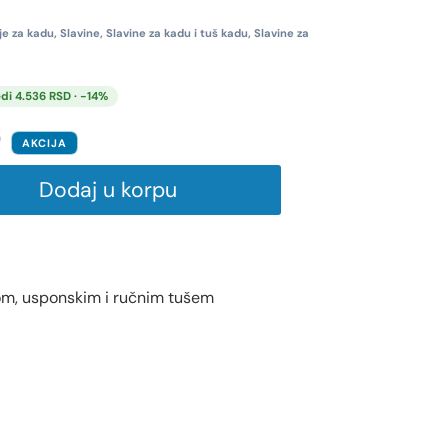
ije za kadu
,
Slavine
,
Slavine za kadu i tuš kadu
,
Slavine za
di 4.536 RSD · -14%
D
AKCIJA
Dodaj u korpu
vom, usponskim i ručnim tušem