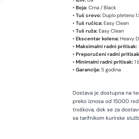
•
Boja:
Crna / Black
•
Tuš crevo:
Duplo pleteno 1
•
Tuš ručica:
Easy Clean
•
Tuš ruža:
Easy Clean
•
Ekscentar kolena:
Heavy D
•
Maksimalni radni pritisak:
•
Preporučeni radni pritisak
•
Minimalni radni pritisak:
1 
•
Garancija:
5 godina
Dostava je dostupna na teri
preko iznosa od 15000 rsd 
troškova, dok se za dosta
sa tarifnikom kurirske služb