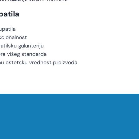
patila
upatila
kcionalnost
tilsku galanteriju
ore višeg standarda
u estetsku vrednost proizvoda