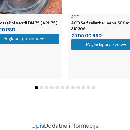
ACO
PEŠTAN
ACO Self rešetka livena 500mm
Peštan Confluo Pre
310309
tuš kanalica 115 cm
2.705,00
RSD
10.692,00
RSD
Pogledaj proizvod
Pogledaj pr
Opis
Dodatne informacije