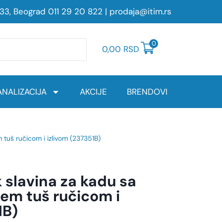
233, Beograd
011 29 20 822
|
prodaja@itim.rs
0
0,00
RSD
NALIZACIJA
AKCIJE
BRENDOVI
tuš ručicom i izlivom (237351B)
 slavina za kadu sa
em tuš ručicom i
1B)