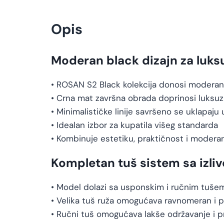
Opis
Moderan black dizajn za luks
• ROSAN S2 Black kolekcija donosi moderan 
• Crna mat završna obrada doprinosi luksu
• Minimalističke linije savršeno se uklapaju
• Idealan izbor za kupatila višeg standarda
• Kombinuje estetiku, praktičnost i modera
Kompletan tuš sistem sa izl
• Model dolazi sa usponskim i ručnim tušem
• Velika tuš ruža omogućava ravnomeran i p
• Ručni tuš omogućava lakše održavanje i 