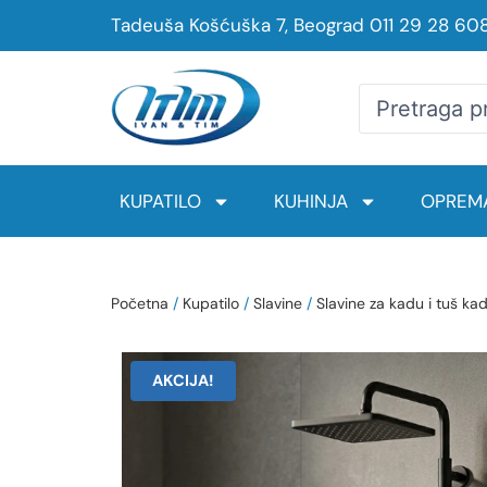
Tadeuša Košćuška 7, Beograd
011 29 28 60
KUPATILO
KUHINJA
OPREMA
Početna
/
Kupatilo
/
Slavine
/
Slavine za kadu i tuš ka
AKCIJA!