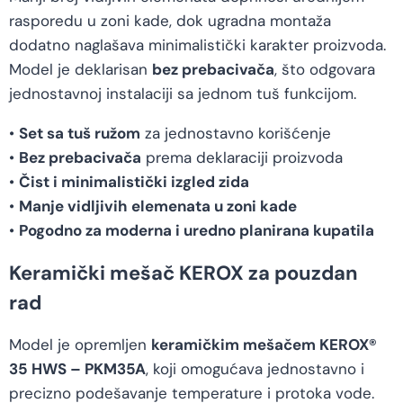
rasporedu u zoni kade, dok ugradna montaža
dodatno naglašava minimalistički karakter proizvoda.
Model je deklarisan
bez prebacivača
, što odgovara
jednostavnoj instalaciji sa jednom tuš funkcijom.
•
Set sa tuš ružom
za jednostavno korišćenje
•
Bez prebacivača
prema deklaraciji proizvoda
•
Čist i minimalistički izgled zida
•
Manje vidljivih elemenata u zoni kade
•
Pogodno za moderna i uredno planirana kupatila
Keramički mešač KEROX za pouzdan
rad
Model je opremljen
keramičkim mešačem KEROX®
35 HWS – PKM35A
, koji omogućava jednostavno i
precizno podešavanje temperature i protoka vode.