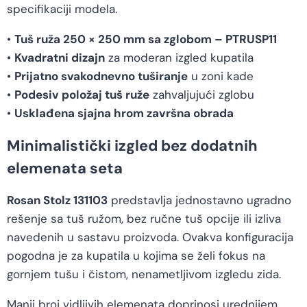
specifikaciji modela.
•
Tuš ruža 250 × 250 mm sa zglobom – PTRUSP11
•
Kvadratni dizajn
za moderan izgled kupatila
•
Prijatno svakodnevno tuširanje
u zoni kade
•
Podesiv položaj tuš ruže
zahvaljujući zglobu
•
Usklađena sjajna hrom završna obrada
Minimalistički izgled bez dodatnih
elemenata seta
Rosan Stolz 131103
predstavlja jednostavno ugradno
rešenje sa tuš ružom, bez ručne tuš opcije ili izliva
navedenih u sastavu proizvoda. Ovakva konfiguracija
pogodna je za kupatila u kojima se želi fokus na
gornjem tušu i čistom, nenametljivom izgledu zida.
Manji broj vidljivih elemenata doprinosi urednijem