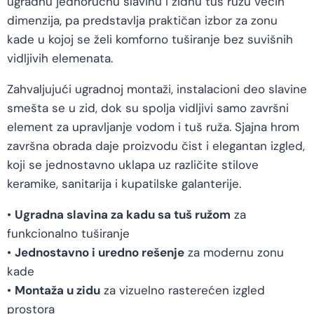
ugradnu jednoručnu slavinu i zidnu tuš ružu većih
dimenzija, pa predstavlja praktičan izbor za zonu
kade u kojoj se želi komforno tuširanje bez suvišnih
vidljivih elemenata.
Zahvaljujući ugradnoj montaži, instalacioni deo slavine
smešta se u zid, dok su spolja vidljivi samo završni
element za upravljanje vodom i tuš ruža. Sjajna hrom
završna obrada daje proizvodu čist i elegantan izgled,
koji se jednostavno uklapa uz različite stilove
keramike, sanitarija i kupatilske galanterije.
•
Ugradna slavina za kadu sa tuš ružom
za
funkcionalno tuširanje
•
Jednostavno i uredno rešenje
za modernu zonu
kade
•
Montaža u zidu
za vizuelno rasterećen izgled
prostora