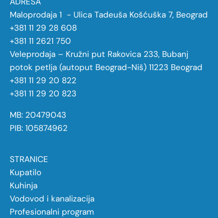
ADRESA
Maloprodaja 1 - Ulica Tadeuša Košćuška 7, Beograd
+381 11 29 28 608
+381 11 2621 750
Veleprodaja – Kružni put Rakovica 233, Bubanj
potok petlja (autoput Beograd-Niš) 11223 Beograd
+381 11 29 20 822
+381 11 29 20 823
MB: 20479043
PIB: 105874962
STRANICE
Kupatilo
Kuhinja
Vodovod i kanalizacija
Profesionalni program