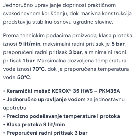
Jednoručno upravljanje doprinosi praktičnom
svakodnevnom korišćenju, dok masivna konstrukcija
predstavlja stabilnu osnovu ugradne slavine.
Prema tehničkim podacima proizvoda, klasa protoka
iznosi
9 lit/min
, maksimalni radni pritisak je
5 bar
,
preporučeni radni pritisak
3 bar
, a minimalni radni
pritisak
1 bar
. Maksimalna dozvoljena temperatura
vode iznosi
70°C
, dok je preporučena temperatura
vode
50°C
.
•
Keramički mešač KEROX® 35 HWS – PKM35A
•
Jednoručno upravljanje vodom
za jednostavnu
upotrebu
•
Precizno podešavanje temperature i protoka
•
Klasa protoka 9 lit/min
•
Preporučeni radni pritisak 3 bar