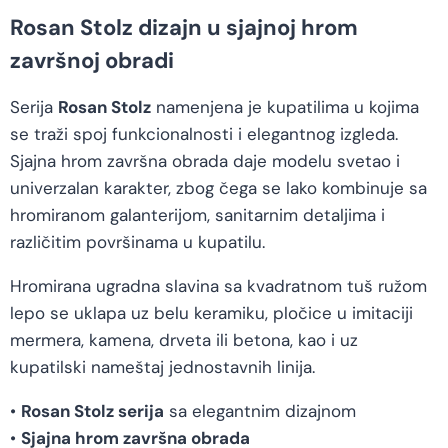
Rosan Stolz dizajn u sjajnoj hrom
završnoj obradi
Serija
Rosan Stolz
namenjena je kupatilima u kojima
se traži spoj funkcionalnosti i elegantnog izgleda.
Sjajna hrom završna obrada daje modelu svetao i
univerzalan karakter, zbog čega se lako kombinuje sa
hromiranom galanterijom, sanitarnim detaljima i
različitim površinama u kupatilu.
Hromirana ugradna slavina sa kvadratnom tuš ružom
lepo se uklapa uz belu keramiku, pločice u imitaciji
mermera, kamena, drveta ili betona, kao i uz
kupatilski nameštaj jednostavnih linija.
•
Rosan Stolz serija
sa elegantnim dizajnom
•
Sjajna hrom završna obrada