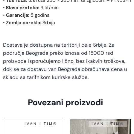
•
Tuš ruža:
tuš ruža 250 × 250 mm sa zglobom – PTRUSP11
•
Klasa protoka:
9 lit/min
•
Garancija:
5 godina
•
Zemlja porekla:
Srbija
Dostava je dostupna na teritoriji cele Srbije. Za
područje Beograda preko iznosa od 15000 rsd
proizvode isporučujemo lično, bez ikakvih troškova,
dok se za dostavu van Beograda obračunava cena u
skladu sa tarifnikom kurirske službe.
Povezani proizvodi