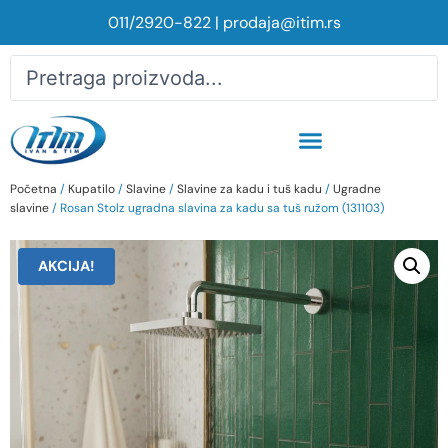
011/2920-822
|
prodaja@itim.rs
Početna
/
Kupatilo
/
Slavine
/
Slavine za kadu i tuš kadu
/
Ugradne
slavine
/ Rosan Stolz ugradna slavina za kadu sa tuš ružom (131103)
AKCIJA!