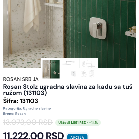
ROSAN SRBIJA
Rosan Stolz ugradna slavina za kadu sa tuš
ružom (131103)
Šifra:
131103
Kategorija:
Ugradne slavine
Brend:
Rosan
13.073,00
RSD
Uštedi 1.851 RSD · -14%
11.222,00
RSD
AKCIJA