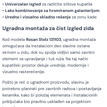
•
Univerzalan izgled
za različite stilove kupatila
•
Lako kombinovanje sa hromiranom galanterijom
•
Uredno i vizuelno skladno rešenje
za zonu kade
Ugradna montaža za čist izgled zida
Kod modela
Rosan Stolz 131103
, ugradna montaža
omogućava da instalacioni deo slavine ostane
skriven u zidu, dok su spolja vidljivi samo završni
element za upravljanje i tuš ruža. Na taj način
kupatilski prostor deluje urednije, modernije i
vizuelno rasterećenije.
Pošto je reč o ugradnom proizvodu, slavinu je
potrebno planirati pre završnih radova i postavljanja
keramike, kako bi položaj elemenata i instalacionih
priključaka bio pravilno usklađen sa projektom