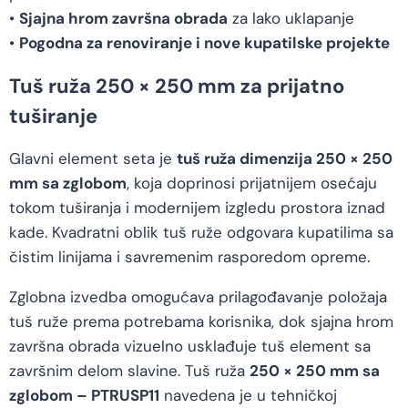
•
Sjajna hrom završna obrada
za lako uklapanje
•
Pogodna za renoviranje i nove kupatilske projekte
Tuš ruža 250 × 250 mm za prijatno
tuširanje
Glavni element seta je
tuš ruža dimenzija 250 × 250
mm sa zglobom
, koja doprinosi prijatnijem osećaju
tokom tuširanja i modernijem izgledu prostora iznad
kade. Kvadratni oblik tuš ruže odgovara kupatilima sa
čistim linijama i savremenim rasporedom opreme.
Zglobna izvedba omogućava prilagođavanje položaja
tuš ruže prema potrebama korisnika, dok sjajna hrom
završna obrada vizuelno usklađuje tuš element sa
završnim delom slavine. Tuš ruža
250 × 250 mm sa
zglobom – PTRUSP11
navedena je u tehničkoj