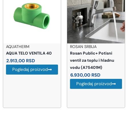
ROSAN SRBIJA
BLANCO
Rosan Public+ Potisni
Blanco Etagon 500-u
ventil za toplu i hladnu
sudopera 521841
vodu (A75401M)
47.990,00
RSD
6.930,00
RSD
Pogledaj proizvod
Pogledaj proizvod