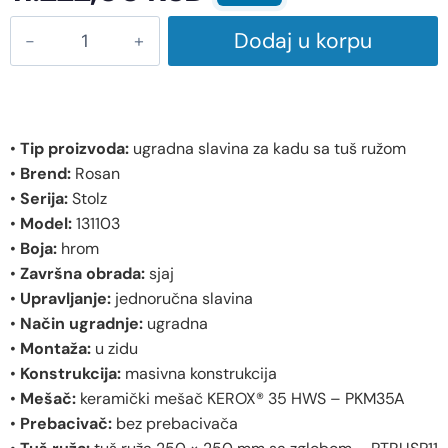
Dodaj u korpu
•
Tip proizvoda:
ugradna slavina za kadu sa tuš ružom
•
Brend:
Rosan
•
Serija:
Stolz
•
Model:
131103
•
Boja:
hrom
•
Završna obrada:
sjaj
•
Upravljanje:
jednoručna slavina
•
Način ugradnje:
ugradna
•
Montaža:
u zidu
•
Konstrukcija:
masivna konstrukcija
•
Mešač:
keramički mešač KEROX® 35 HWS – PKM35A
•
Prebacivač:
bez prebacivača