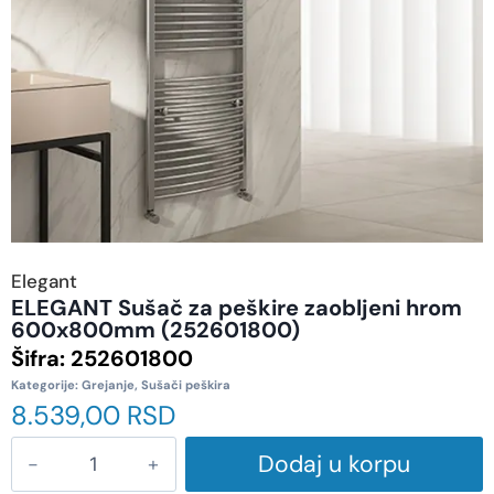
Elegant
ELEGANT Sušač za peškire zaobljeni hrom
600x800mm (252601800)
Šifra:
252601800
Kategorije:
Grejanje
,
Sušači peškira
8.539,00
RSD
Dodaj u korpu