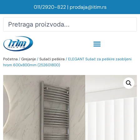
011/2920-822
|
prodaja@itim.rs
Početna
/
Grejanje
/
Sušači peškira
/ ELEGANT Sušač za peškire zaobljeni
hrom 600x800mm (252601800)