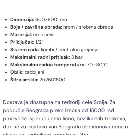
Dimenzija:
600×800 mm
Boja / završna obrada:
hrom / srebrna obrada
Materijal:
crne cevi
Priključak:
1/2″
Sistem rada:
kombi / centralno grejanje
Maksimalni radni pritisak:
3 bar
Maksimalna radna temperatura:
70–80°C
Oblik:
zaobljeni
Šifra artikla:
252601800
Dostava je dostupna na teritoriji cele Srbije. Za
područje Beograda preko iznosa od 15000 rsd
proizvode isporučujemo lično, bez ikakvih troškova,
dok se za dostavu van Beograda obračunava cena u
skladu sa tarifnikom kurirske službe.