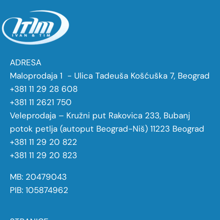
ADRESA
Maloprodaja 1 - Ulica Tadeuša Košćuška 7, Beograd
+381 11 29 28 608
+381 11 2621 750
Veleprodaja – Kružni put Rakovica 233, Bubanj
potok petlja (autoput Beograd-Niš) 11223 Beograd
+381 11 29 20 822
+381 11 29 20 823
MB: 20479043
PIB: 105874962