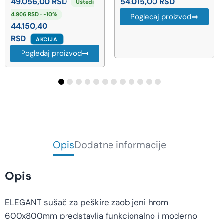
49.056,00
RSD
54.015,00
RSD
Uštedi
4.906 RSD · -10%
Pogledaj proizvod
44.150,40
RSD
AKCIJA
Pogledaj proizvod
Opis
Dodatne informacije
Opis
ELEGANT sušač za peškire zaobljeni hrom
600x800mm predstavlja funkcionalno i moderno