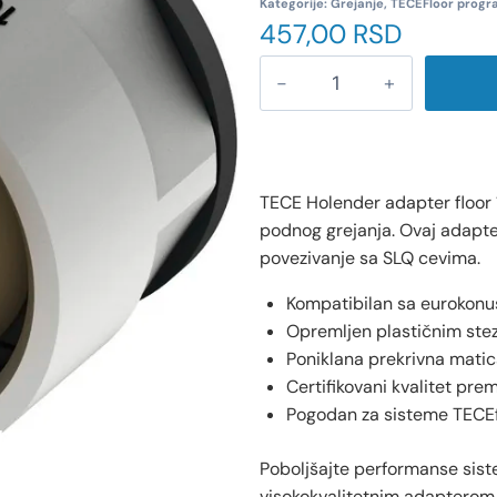
Kategorije:
Grejanje
,
TECEFloor prog
457,00
RSD
TECE Holender adapter floor 
podnog grejanja. Ovaj adapt
povezivanje sa SLQ cevima.
Kompatibilan sa eurokonu
Opremljen plastičnim stez
Poniklana prekrivna matic
Certifikovani kvalitet p
Pogodan za sisteme TECEf
Poboljšajte performanse sis
visokokvalitetnim adapterom