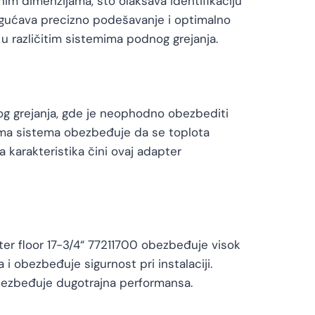
im dimenzijama, što olakšava identifikaciju
omogućava precizno podešavanje i optimalno
 u različitim sistemima podnog grejanja.
og grejanja, gde je neophodno obezbediti
tama sistema obezbeđuje da se toplota
 karakteristika čini ovaj adapter
ter floor 17-3/4“ 77211700 obezbeđuje visok
i obezbeđuje sigurnost pri instalaciji.
 obezbeđuje dugotrajna performansa.