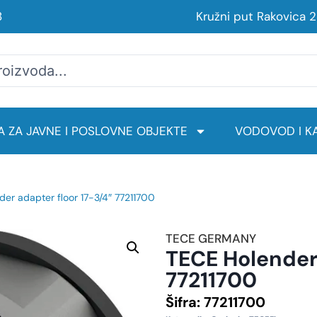
8
Kružni put Rakovica 
 ZA JAVNE I POSLOVNE OBJEKTE
VODOVOD I KA
er adapter floor 17-3/4″ 77211700
TECE GERMANY
TECE Holender 
77211700
Šifra:
77211700