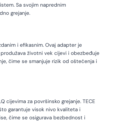
sistem. Sa svojim naprednim
dno grejanje.
danim i efikasnim. Ovaj adapter je
 produžava životni vek cijevi i obezbeđuje
je, čime se smanjuje rizik od oštećenja i
Q cijevima za površinsko grejanje. TECE
o garantuje visok nivo kvaliteta i
ise, čime se osigurava bezbednost i