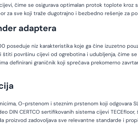
ijevi, čime se osigurava optimalan protok toplote kroz 
bor za sve koji traže dugotrajno i bezbedno rešenje za po
nder adaptera
0 poseduje niz karakteristika koje ga čine izuzetno pouz
štiti površinu cijevi od ogrebotina i udubljenja, čime se
a definirani graničnik koji sprečava prekomerno zavrtan
cija
lnicima, O-prstenom i steznim prstenom koji odgovara SL
eo DIN CERTCO sertifikovanih sistema cijevi TECEfloor, št
da proizvod zadovoljava sve relevantne standarde i prop