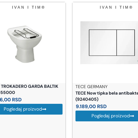
 GERMANY
RUBICER
Now tipka bela antibakterijska
Keramičke pločice Scavatto 
0405)
60x120cm – mat RSC60120N
9,00
RSD
3.979,00
RSD
Uštedi 1.592 R
-40%
Pogledaj proizvod
2.387,40
RSD
AKCIJA
Pogledaj proizvod