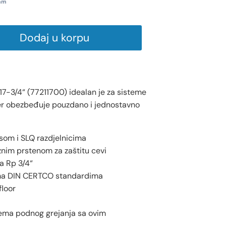
ram
Dodaj u korpu
17-3/4“ (77211700) idealan je za sisteme
er obezbeđuje pouzdano i jednostavno
som i SLQ razdjelnicima
nim prstenom za zaštitu cevi
a Rp 3/4“
rema DIN CERTCO standardima
loor
tema podnog grejanja sa ovim
.