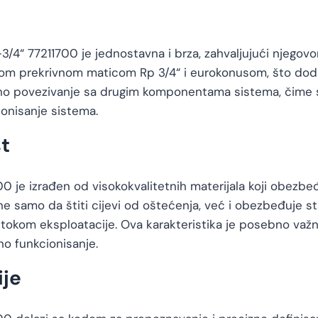
-3/4“ 77211700 je jednostavna i brza, zahvaljujući njego
nom prekrivnom maticom Rp 3/4“ i eurokonusom, što doda
sno povezivanje sa drugim komponentama sistema, čime s
onisanje sistema.
t
00 je izrađen od visokokvalitetnih materijala koji obezb
ne samo da štiti cijevi od oštećenja, već i obezbeđuje st
a tokom eksploatacije. Ova karakteristika je posebno važ
no funkcionisanje.
ije