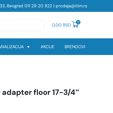
233, Beograd
011 29 20 822
|
prodaja@itim.rs
0
0,00
RSD
NALIZACIJA
AKCIJE
BRENDOVI
adapter floor 17-3/4″