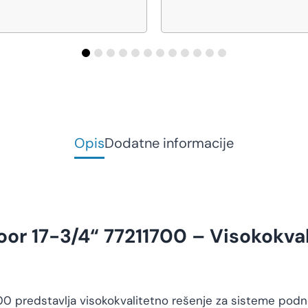
Opis
Dodatne informacije
oor 17-3/4“ 77211700 – Visokokva
0 predstavlja visokokvalitetno rešenje za sisteme podnog