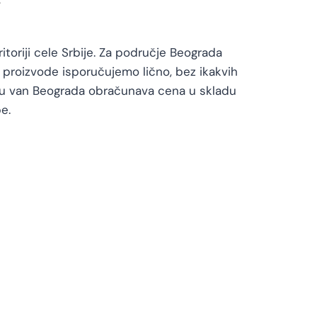
toriji cele Srbije. Za područje Beograda
proizvode isporučujemo lično, bez ikakvih
vu van Beograda obračunava cena u skladu
e.