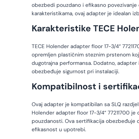
obezbedi pouzdano i efikasno povezivanje c
karakteristikama, ovaj adapter je idealan iz
Karakteristike TECE Hole
TECE Holender adapter floor 17-3/4“ 7721170
opremljen plastičnim steznim prstenom koji 
dugotrajna performansa. Dodatno, adapter im
obezbeđuje sigurnost pri instalaciji.
Kompatibilnost i sertifika
Ovaj adapter je kompatibilan sa SLQ razdje
Holender adapter floor 17-3/4“ 77211700 je d
pouzdanosti. Ova sertifikacija obezbeđuje 
efikasnost u upotrebi.