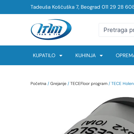
Tadeuša Košćuška 7, Beograd
011 29 28 60
KUPATILO
KUHINJA
OPREMA
Početna
/
Grejanje
/
TECEFloor program
/ TECE Holend