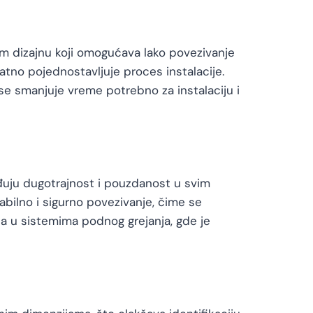
vom dizajnu koji omogućava lako povezivanje
tno pojednostavljuje proces instalacije.
e smanjuje vreme potrebno za instalaciju i
eđuju dugotrajnost i pouzdanost u svim
abilno i sigurno povezivanje, čime se
na u sistemima podnog grejanja, gde je