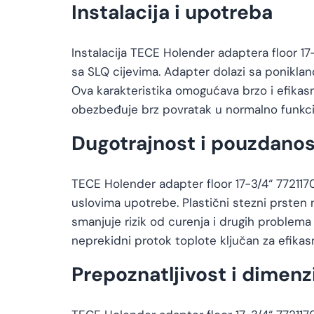
Instalacija i upotreba
Instalacija TECE Holender adaptera floor 17
sa SLQ cijevima. Adapter dolazi sa ponikla
Ova karakteristika omogućava brzo i efika
obezbeđuje brz povratak u normalno funkci
Dugotrajnost i pouzdanos
TECE Holender adapter floor 17-3/4“ 772117
uslovima upotrebe. Plastični stezni prsten 
smanjuje rizik od curenja i drugih problem
neprekidni protok toplote ključan za efikas
Prepoznatljivost i dimenz