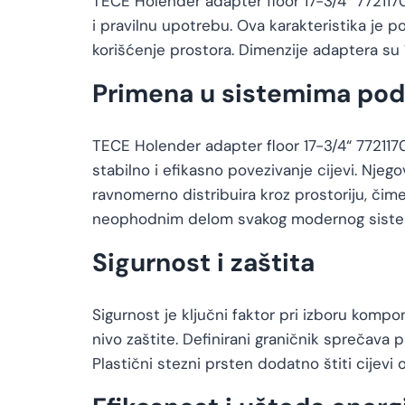
TECE Holender adapter floor 17-3/4“ 772117
i pravilnu upotrebu. Ova karakteristika je p
korišćenje prostora. Dimenzije adaptera su 
Primena u sistemima pod
TECE Holender adapter floor 17-3/4“ 77211
stabilno i efikasno povezivanje cijevi. Nj
ravnomerno distribuira kroz prostoriju, čim
neophodnim delom svakog modernog sistem
Sigurnost i zaštita
Sigurnost je ključni faktor pri izboru kom
nivo zaštite. Definirani graničnik sprečava 
Plastični stezni prsten dodatno štiti cijev