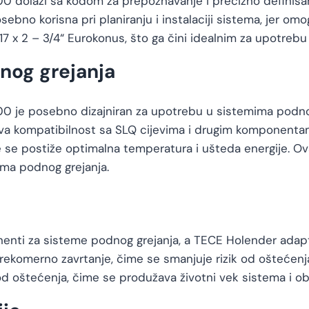
00 dolazi sa kodom za prepoznavanje i precizno definisan
osebno korisna pri planiranju i instalaciji sistema, jer 
17 x 2 – 3/4“ Eurokonus, što ga čini idealnim za upotrebu
nog grejanja
700 je posebno dizajniran za upotrebu u sistemima podn
egova kompatibilnost sa SLQ cijevima i drugim komponen
e se postiže optimalna temperatura i ušteda energije. Ova
a podnog grejanja.
ponenti za sisteme podnog grejanja, a TECE Holender adap
prekomerno zavrtanje, čime se smanjuje rizik od oštećenja 
i od oštećenja, čime se produžava životni vek sistema i