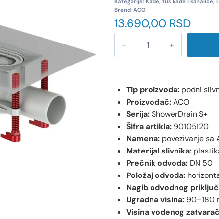
Kategorije:
Kade, tuš kade i kanalice
,
L
Brend:
ACO
13.690,00
RSD
Tip proizvoda:
podni slivn
Proizvođač:
ACO
Serija:
ShowerDrain S+
Šifra artikla:
90105120
Namena:
povezivanje sa 
Materijal slivnika:
plastik
Prečnik odvoda:
DN 50
Položaj odvoda:
horizonta
Nagib odvodnog priključ
Ugradna visina:
90–180
Visina vodenog zatvarač