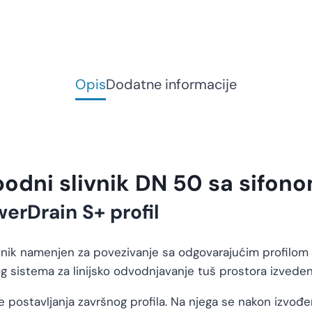
Opis
Dodatne informacije
odni slivnik DN 50 sa sifo
erDrain S+ profil
ik namenjen za povezivanje sa odgovarajućim profilom za
 sistema za linijsko odvodnjavanje tuš prostora izveden
 postavljanja završnog profila. Na njega se nakon izvođen