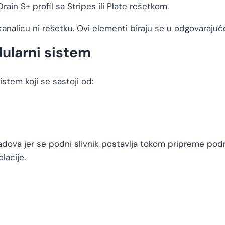
in S+ profil sa Stripes ili Plate rešetkom.
kanalicu ni rešetku. Ovi elementi biraju se u odgovarajuć
ularni sistem
stem koji se sastoji od:
adova jer se podni slivnik postavlja tokom pripreme podn
lacije.