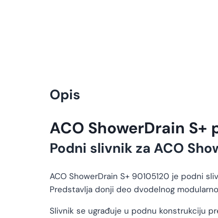
Opis
ACO ShowerDrain S+ p
Podni slivnik za ACO Show
ACO ShowerDrain S+ 90105120 je podni slivn
Predstavlja donji deo dvodelnog modularnog
Slivnik se ugrađuje u podnu konstrukciju pre