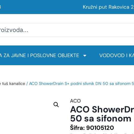
8
Kružni put Rakovica 
 ZA JAVNE I POSLOVNE OBJEKTE
VODOVOD I KA
e tuš kanalice
/ ACO ShowerDrain S+ podni slivnik DN 50 sa sifonom
ACO
ACO ShowerDra
50 sa sifonom
Šifra:
90105120