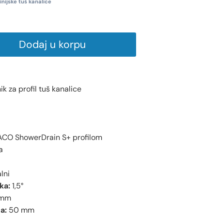
inijske tuš kanalice
Dodaj u korpu
ik za profil tuš kanalice
ACO ShowerDrain S+ profilom
a
lni
ka:
1,5°
 mm
a:
50 mm