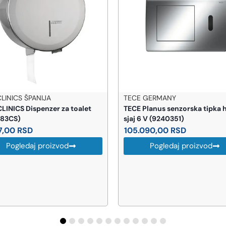
E GERMANY
BEMETA
 Planus senzorska tipka hrom
BEMETA Gamma držač sapu
 6 V (9240351)
(145608320)
.090,00
RSD
1.802,00
RSD
Pogledaj proizvod
Pogledaj proizvod