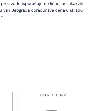
proizvode isporučujemo lično, bez ikakvih
vu van Beograda obračunava cena u skladu
e.