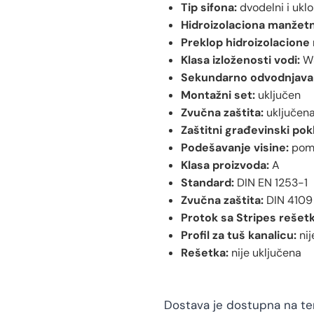
Tip sifona:
dvodelni i uklo
Hidroizolaciona manžetn
Preklop hidroizolacione
Klasa izloženosti vodi:
W
Sekundarno odvodnjava
Montažni set:
uključen
Zvučna zaštita:
uključen
Zaštitni građevinski pok
Podešavanje visine:
pomo
Klasa proizvoda:
A
Standard:
DIN EN 1253-1
Zvučna zaštita:
DIN 4109 
Protok sa Stripes rešet
Profil za tuš kanalicu:
nij
Rešetka:
nije uključena
Dostava je dostupna na teri