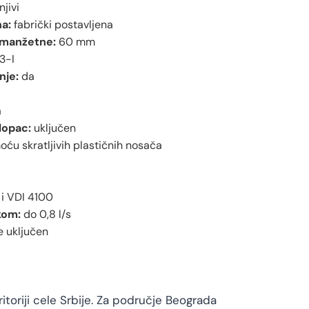
njivi
a:
fabrički postavljena
 manžetne:
60 mm
3-I
nje:
da
a
lopac:
uključen
ću skratljivih plastičnih nosača
i VDI 4100
kom:
do 0,8 l/s
e uključen
toriji cele Srbije. Za područje Beograda