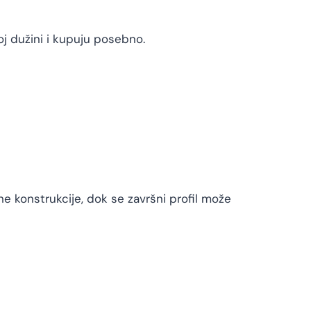
oj dužini i kupuju posebno.
e konstrukcije, dok se završni profil može