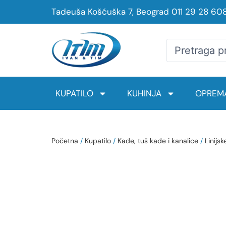
Tadeuša Košćuška 7, Beograd
011 29 28 60
KUPATILO
KUHINJA
OPREMA
Početna
/
Kupatilo
/
Kade, tuš kade i kanalice
/
Linijsk