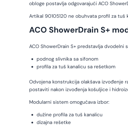
obloge postavlja odgovarajući ACO ShowerDra
Artikal 90105120 ne obuhvata profil za tuš 
ACO ShowerDrain S+ mod
ACO ShowerDrain S+ predstavlja dvodelni si
podnog slivnika sa sifonom
profila za tuš kanalicu sa rešetkom
Odvojena konstrukcija olakšava izvođenje r
postaviti nakon izvođenja košuljice i hidroizo
Modularni sistem omogućava izbor:
dužine profila za tuš kanalicu
dizajna rešetke