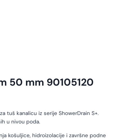
nom 50 mm 90105120
 tuš kanalicu iz serije ShowerDrain S+.
ih u nivou poda.
ja košuljice, hidroizolacije i završne podne