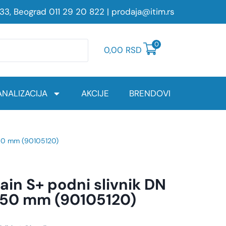
233, Beograd
011 29 20 822
|
prodaja@itim.rs
0
0,00
RSD
NALIZACIJA
AKCIJE
BRENDOVI
 50 mm (90105120)
in S+ podni slivnik DN
 50 mm (90105120)