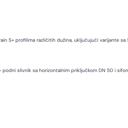
 S+ profilima različitih dužina, uključujući varijante sa 
 podni slivnik sa horizontalnim priključkom DN 50 i si