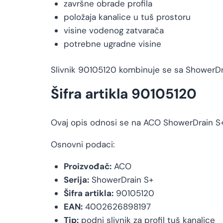
završne obrade profila
položaja kanalice u tuš prostoru
visine vodenog zatvarača
potrebne ugradne visine
Slivnik 90105120 kombinuje se sa ShowerDrain
Šifra artikla 90105120
Ovaj opis odnosi se na ACO ShowerDrain S+
Osnovni podaci:
Proizvođač:
ACO
Serija:
ShowerDrain S+
Šifra artikla:
90105120
EAN:
4002626898197
Tip:
podni slivnik za profil tuš kanalice