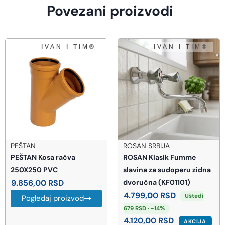
Povezani proizvodi
PEŠTAN
ROSAN SRBIJA
PEŠTAN Kosa račva
ROSAN Klasik Fumme
250X250 PVC
slavina za sudoperu zidna
9.856,00
RSD
dvoručna (KF01101)
4.799,00
RSD
Uštedi
Pogledaj proizvod
679 RSD · -14%
4.120,00
RSD
AKCIJA