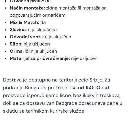
Otvor za preliv:
da
Način montaže:
zidna montaža ili montaža sa
odgovarajućim ormarićem
Mix & Match:
da
Slavina:
nije uključena
Odvodni ventil:
nije uključen
Sifon:
nije uključen
Ormarić:
nije uključen
Materijal za pričvršćivanje:
nije uključen
Dostava je dostupna na teritoriji cele Srbije. Za
područje Beograda preko iznosa od 15000 rsd
proizvode isporučujemo lično, bez ikakvih troškova,
dok se za dostavu van Beograda obračunava cena u
skladu sa tarifnikom kurirske službe.