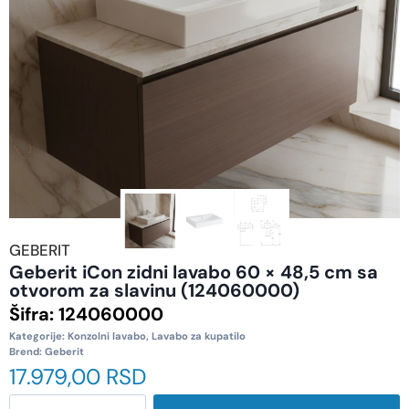
GEBERIT
Geberit iCon zidni lavabo 60 × 48,5 cm sa
otvorom za slavinu (124060000)
Šifra:
124060000
Kategorije:
Konzolni lavabo
,
Lavabo za kupatilo
Brend:
Geberit
17.979,00
RSD