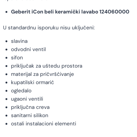
Geberit iCon beli keramički lavabo 124060000
U standardnu isporuku nisu uključeni:
slavina
odvodni ventil
sifon
priključak za uštedu prostora
materijal za pričvršćivanje
kupatilski ormarić
ogledalo
ugaoni ventili
priključna creva
sanitarni silikon
ostali instalacioni elementi