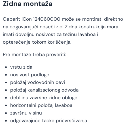
Zidna montaža
Geberit iCon 124060000 može se montirati direktno
na odgovarajući noseći zid. Zidna konstrukcija mora
imati dovoljnu nosivost za težinu lavaboa i
opterećenje tokom korišćenja.
Pre montaže treba proveriti:
vrstu zida
nosivost podloge
položaj vodovodnih cevi
položaj kanalizacionog odvoda
debljinu završne zidne obloge
horizontalni položaj lavaboa
završnu visinu
odgovarajuće tačke pričvršćivanja