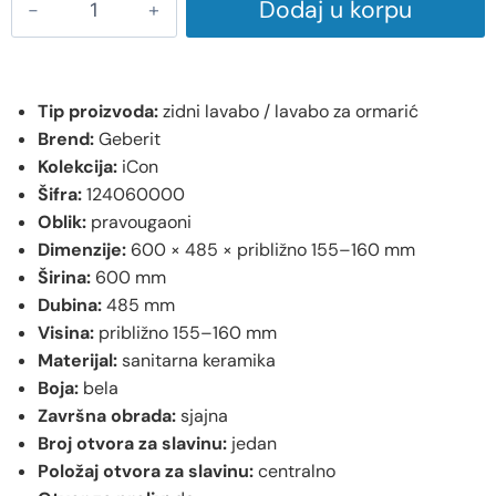
Dodaj u korpu
Tip proizvoda:
zidni lavabo / lavabo za ormarić
Brend:
Geberit
Kolekcija:
iCon
Šifra:
124060000
Oblik:
pravougaoni
Dimenzije:
600 × 485 × približno 155–160 mm
Širina:
600 mm
Dubina:
485 mm
Visina:
približno 155–160 mm
Materijal:
sanitarna keramika
Boja:
bela
Završna obrada:
sjajna
Broj otvora za slavinu:
jedan
Položaj otvora za slavinu:
centralno