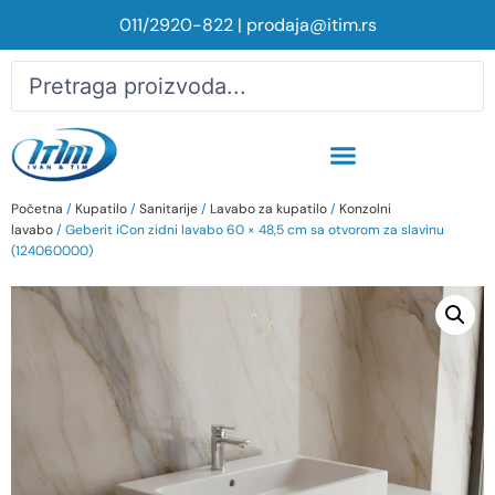
011/2920-822
|
prodaja@itim.rs
Početna
/
Kupatilo
/
Sanitarije
/
Lavabo za kupatilo
/
Konzolni
lavabo
/ Geberit iCon zidni lavabo 60 × 48,5 cm sa otvorom za slavinu
(124060000)