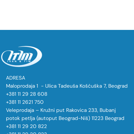
ADRESA
Maloprodaja 1 - Ulica Tadeuša Košćuška 7, Beograd
+381 11 29 28 608
+381 11 2621 750
Veleprodaja – Kružni put Rakovica 233, Bubanj
potok petlja (autoput Beograd-Niš) 11223 Beograd
+381 11 29 20 822