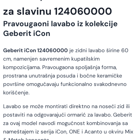
za slavinu 124060000
Pravougaoni lavabo iz kolekcije
Geberit iCon
Geberit iCon 124060000
je zidni lavabo širine 60
cm, namenjen savremenim kupatilskim
kompozicijama. Pravougaona spoljašnja forma,
prostrana unutrašnja posuda i bočne keramičke
površine omogućavaju funkcionalno svakodnevno
korišćenje.
Lavabo se može montirati direktno na noseći zid ili
postaviti na odgovarajući ormarić za lavabo. Geberit
za ovaj model navodi mogućnost kombinovanja sa
nameštajem iz serija iCon, ONE i Acanto u okviru Mix