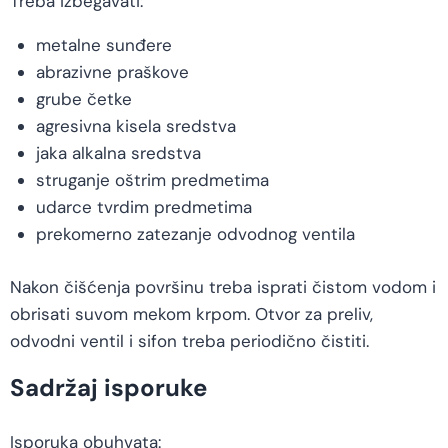
Treba izbegavati:
metalne sunđere
abrazivne praškove
grube četke
agresivna kisela sredstva
jaka alkalna sredstva
struganje oštrim predmetima
udarce tvrdim predmetima
prekomerno zatezanje odvodnog ventila
Nakon čišćenja površinu treba isprati čistom vodom i
obrisati suvom mekom krpom. Otvor za preliv,
odvodni ventil i sifon treba periodično čistiti.
Sadržaj isporuke
Isporuka obuhvata: