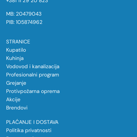
+381 11 29 20 823
MB: 20479043
PIB: 105874962
STRANICE
Kupatilo
Kuhinja
Vodovod i kanalizacija
Profesionalni program
Grejanje
Protivpožarna oprema
Akcije
Brendovi
PLAĆANJE I DOSTAVA
Politika privatnosti