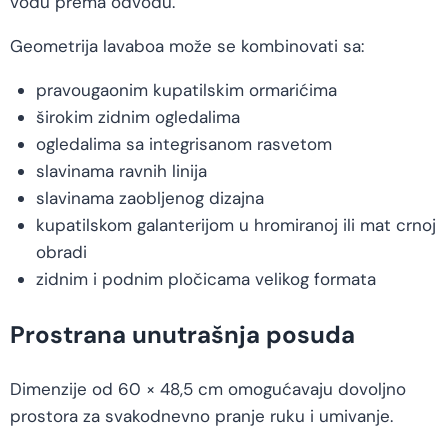
vodu prema odvodu.
Geometrija lavaboa može se kombinovati sa:
pravougaonim kupatilskim ormarićima
širokim zidnim ogledalima
ogledalima sa integrisanom rasvetom
slavinama ravnih linija
slavinama zaobljenog dizajna
kupatilskom galanterijom u hromiranoj ili mat crnoj
obradi
zidnim i podnim pločicama velikog formata
Prostrana unutrašnja posuda
Dimenzije od 60 × 48,5 cm omogućavaju dovoljno
prostora za svakodnevno pranje ruku i umivanje.