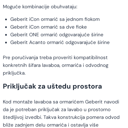
Moguće kombinacije obuhvataju:
Geberit iCon ormarić sa jednom fiokom
Geberit iCon ormarić sa dve fioke
Geberit ONE ormarić odgovarajuće širine
Geberit Acanto ormarić odgovarajuće širine
Pre poručivanja treba proveriti kompatibilnost
konkretnih šifara lavaboa, ormarića i odvodnog
priključka.
Priključak za uštedu prostora
Kod montaže lavaboa sa ormarićem Geberit navodi
da je potreban priključak za lavabo u prostorno
štedljivoj izvedbi. Takva konstrukcija pomera odvod
bliže zadnjem delu ormarića i ostavlja više