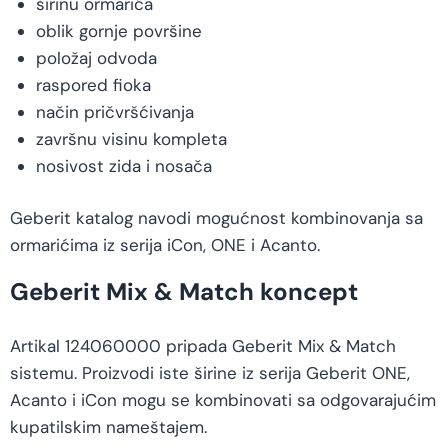
širinu ormarića
oblik gornje površine
položaj odvoda
raspored fioka
način pričvršćivanja
završnu visinu kompleta
nosivost zida i nosača
Geberit katalog navodi mogućnost kombinovanja sa
ormarićima iz serija iCon, ONE i Acanto.
Geberit Mix & Match koncept
Artikal 124060000 pripada Geberit Mix & Match
sistemu. Proizvodi iste širine iz serija Geberit ONE,
Acanto i iCon mogu se kombinovati sa odgovarajućim
kupatilskim nameštajem.