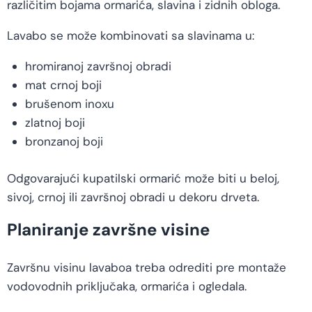
različitim bojama ormarića, slavina i zidnih obloga.
Lavabo se može kombinovati sa slavinama u:
hromiranoj završnoj obradi
mat crnoj boji
brušenom inoxu
zlatnoj boji
bronzanoj boji
Odgovarajući kupatilski ormarić može biti u beloj,
sivoj, crnoj ili završnoj obradi u dekoru drveta.
Planiranje završne visine
Završnu visinu lavaboa treba odrediti pre montaže
vodovodnih priključaka, ormarića i ogledala.