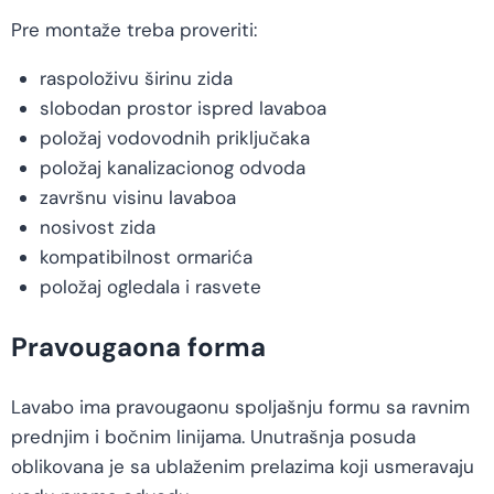
Pre montaže treba proveriti:
raspoloživu širinu zida
slobodan prostor ispred lavaboa
položaj vodovodnih priključaka
položaj kanalizacionog odvoda
završnu visinu lavaboa
nosivost zida
kompatibilnost ormarića
položaj ogledala i rasvete
Pravougaona forma
Lavabo ima pravougaonu spoljašnju formu sa ravnim
prednjim i bočnim linijama. Unutrašnja posuda
oblikovana je sa ublaženim prelazima koji usmeravaju