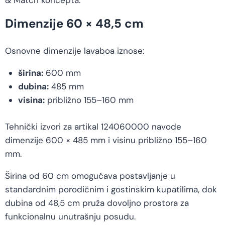
& Match koncepta.
Dimenzije 60 × 48,5 cm
Osnovne dimenzije lavaboa iznose:
širina:
600 mm
dubina:
485 mm
visina:
približno 155–160 mm
Tehnički izvori za artikal 124060000 navode
dimenzije 600 × 485 mm i visinu približno 155–160
mm.
Širina od 60 cm omogućava postavljanje u
standardnim porodičnim i gostinskim kupatilima, dok
dubina od 48,5 cm pruža dovoljno prostora za
funkcionalnu unutrašnju posudu.