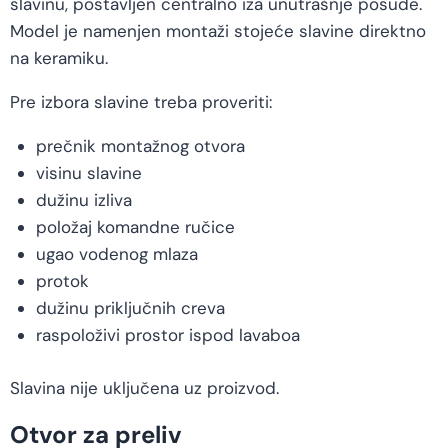
slavinu, postavljen centralno iza unutrašnje posude.
Model je namenjen montaži stojeće slavine direktno
na keramiku.
Pre izbora slavine treba proveriti:
prečnik montažnog otvora
visinu slavine
dužinu izliva
položaj komandne ručice
ugao vodenog mlaza
protok
dužinu priključnih creva
raspoloživi prostor ispod lavaboa
Slavina nije uključena uz proizvod.
Otvor za preliv