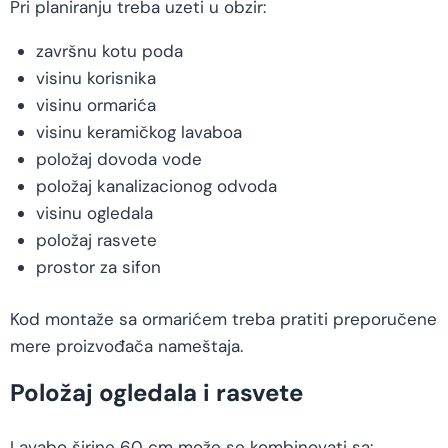
Pri planiranju treba uzeti u obzir:
završnu kotu poda
visinu korisnika
visinu ormarića
visinu keramičkog lavaboa
položaj dovoda vode
položaj kanalizacionog odvoda
visinu ogledala
položaj rasvete
prostor za sifon
Kod montaže sa ormarićem treba pratiti preporučene
mere proizvođača nameštaja.
Položaj ogledala i rasvete
Lavabo širine 60 cm može se kombinovati sa: