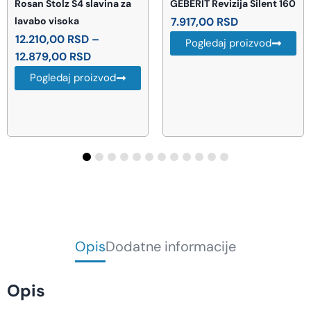
GEBERIT Revizija Silent 160
BEMETA Gamma držač
7.917,00
RSD
sapuna (145708324)
1.802,00
RSD
Pogledaj proizvod
Pogledaj proizvod
Opis
Dodatne informacije
Opis