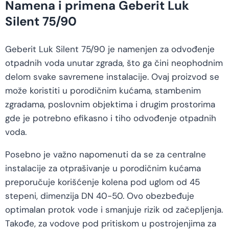
Namena i primena Geberit Luk
Silent 75/90
Geberit Luk Silent 75/90 je namenjen za odvođenje
otpadnih voda unutar zgrada, što ga čini neophodnim
delom svake savremene instalacije. Ovaj proizvod se
može koristiti u porodičnim kućama, stambenim
zgradama, poslovnim objektima i drugim prostorima
gde je potrebno efikasno i tiho odvođenje otpadnih
voda.
Posebno je važno napomenuti da se za centralne
instalacije za otprašivanje u porodičnim kućama
preporučuje korišćenje kolena pod uglom od 45
stepeni, dimenzija DN 40-50. Ovo obezbeđuje
optimalan protok vode i smanjuje rizik od začepljenja.
Takođe, za vodove pod pritiskom u postrojenjima za