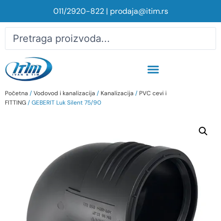
011/2920-822
|
prodaja@itim.rs
Početna
/
Vodovod i kanalizacija
/
Kanalizacija
/
PVC cevi i
FITTING
/ GEBERIT Luk Silent 75/90