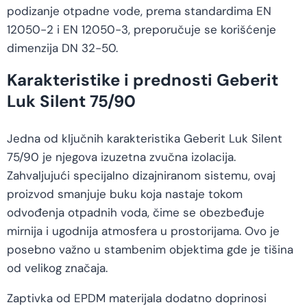
podizanje otpadne vode, prema standardima EN
12050-2 i EN 12050-3, preporučuje se korišćenje
dimenzija DN 32-50.
Karakteristike i prednosti Geberit
Luk Silent 75/90
Jedna od ključnih karakteristika Geberit Luk Silent
75/90 je njegova izuzetna zvučna izolacija.
Zahvaljujući specijalno dizajniranom sistemu, ovaj
proizvod smanjuje buku koja nastaje tokom
odvođenja otpadnih voda, čime se obezbeđuje
mirnija i ugodnija atmosfera u prostorijama. Ovo je
posebno važno u stambenim objektima gde je tišina
od velikog značaja.
Zaptivka od EPDM materijala dodatno doprinosi