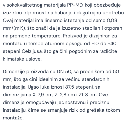
visokokvalitetnog materijala PP-MD, koji obezbeđuje
izuzetnu otpornost na habanje i dugotrajnu upotrebu.
Ovaj materijal ima linearno istezanje od samo 0,08
mm/(m·K), što znači da je izuzetno stabilan i otporan
na promene temperature. Proizvod je dizajniran za
montažu u temperaturnom opsegu od -10 do +40
stepeni Celzijusa, što ga čini pogodnim za različite
klimatske uslove.
Dimenzije proizvoda su DN 50, sa prečnikom od 50
mm, što ga čini idealnim za većinu standardnih
instalacija. Ugao luka iznosi 87,5 stepeni, sa
dimenzijama X: 7,9 cm, Z: 2,8 cm i Z1: 3 cm. Ove
dimenzije omogućavaju jednostavnu i preciznu
instalaciju, čime se smanjuje rizik od grešaka tokom
montaže.