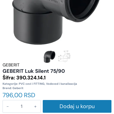
GEBERIT
GEBERIT Luk Silent 75/90
Šifra:
390.324.14.1
Kategorije:
PVC cevi i FITTING
,
Vodovod i kanalizacija
Brend:
Geberit
796,00
RSD
Dodaj u korpu