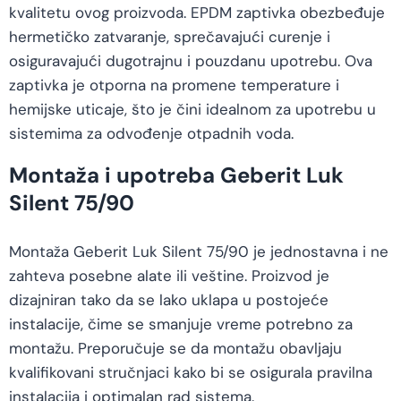
kvalitetu ovog proizvoda. EPDM zaptivka obezbeđuje
hermetičko zatvaranje, sprečavajući curenje i
osiguravajući dugotrajnu i pouzdanu upotrebu. Ova
zaptivka je otporna na promene temperature i
hemijske uticaje, što je čini idealnom za upotrebu u
sistemima za odvođenje otpadnih voda.
Montaža i upotreba Geberit Luk
Silent 75/90
Montaža Geberit Luk Silent 75/90 je jednostavna i ne
zahteva posebne alate ili veštine. Proizvod je
dizajniran tako da se lako uklapa u postojeće
instalacije, čime se smanjuje vreme potrebno za
montažu. Preporučuje se da montažu obavljaju
kvalifikovani stručnjaci kako bi se osigurala pravilna
instalacija i optimalan rad sistema.