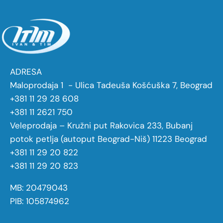
ADRESA
Maloprodaja 1 - Ulica Tadeuša Košćuška 7, Beograd
+381 11 29 28 608
+381 11 2621 750
Veleprodaja – Kružni put Rakovica 233, Bubanj
potok petlja (autoput Beograd-Niš) 11223 Beograd
+381 11 29 20 822
+381 11 29 20 823
MB: 20479043
PIB: 105874962