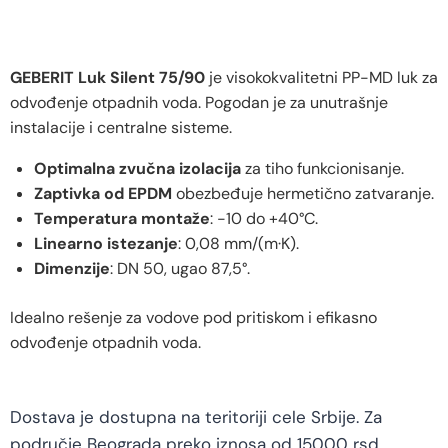
GEBERIT Luk Silent 75/90
je visokokvalitetni PP-MD luk za
odvođenje otpadnih voda. Pogodan je za unutrašnje
instalacije i centralne sisteme.
Optimalna zvučna izolacija
za tiho funkcionisanje.
Zaptivka od EPDM
obezbeđuje hermetično zatvaranje.
Temperatura montaže
: -10 do +40°C.
Linearno istezanje
: 0,08 mm/(m·K).
Dimenzije
: DN 50, ugao 87,5°.
Idealno rešenje za vodove pod pritiskom i efikasno
odvođenje otpadnih voda.
Dostava je dostupna na teritoriji cele Srbije. Za
područje Beograda preko iznosa od 15000 rsd