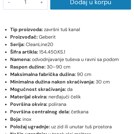
Dodaj u korpu
Tip proizvoda:
završni tuš kanal
Proizvođač:
Geberit
Serija:
CleanLine20
Šifra artikla:
154.450.KS.1
Namena:
odvodnjavanje tuševa u ravni sa podom
Raspon dužine:
30–90 cm
Maksimalna fabrička dužina:
90 cm
Minimalna dužina nakon skraćivanja:
30 cm
Mogućnost skraćivanja:
da
Materijal okvira:
nerđajući čelik
Površina okvira:
polirana
Površina centralnog dela:
četkana
Boja:
inox
Položaj ugradnje:
uz zid ili unutar tuš prostora