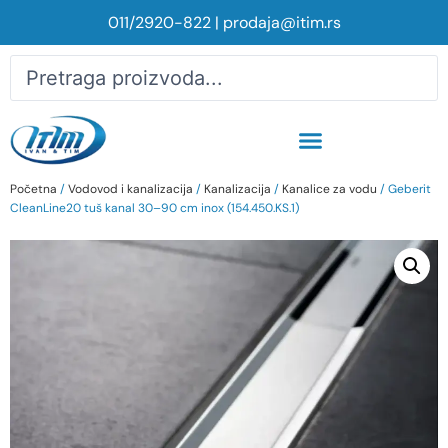
011/2920-822
|
prodaja@itim.rs
Početna
/
Vodovod i kanalizacija
/
Kanalizacija
/
Kanalice za vodu
/ Geberit
CleanLine20 tuš kanal 30–90 cm inox (154.450.KS.1)