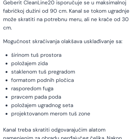
Geberit CleanLine20 isporučuje se u maksimalnoj
fabričkoj dužini od 90 cm. Kanal se tokom ugradnje
može skratiti na potrebnu meru, ali ne kraće od 30
cm.
Mogućnost skraćivanja olakšava usklađivanje sa:
širinom tuš prostora
položajem zida
staklenom tuš pregradom
formatom podnih pločica
rasporedom fuga
pravcem pada poda
položajem ugradnog seta
projektovanom merom tuš zone
Kanal treba skratiti odgovarajućim alatom
namenjenim za obradu nerđajućeg čelika. Nakon