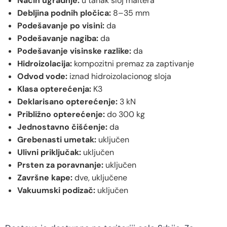
Način ugradnje:
u tanak sloj maltera
Debljina podnih pločica:
8–35 mm
Podešavanje po visini:
da
Podešavanje nagiba:
da
Podešavanje visinske razlike:
da
Hidroizolacija:
kompozitni premaz za zaptivanje
Odvod vode:
iznad hidroizolacionog sloja
Klasa opterećenja:
K3
Deklarisano opterećenje:
3 kN
Približno opterećenje:
do 300 kg
Jednostavno čišćenje:
da
Grebenasti umetak:
uključen
Ulivni priključak:
uključen
Prsten za poravnanje:
uključen
Završne kape:
dve, uključene
Vakuumski podizač:
uključen