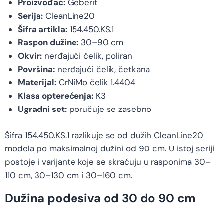
Proizvođač:
Geberit
Serija:
CleanLine20
Šifra artikla:
154.450.KS.1
Raspon dužine:
30–90 cm
Okvir:
nerđajući čelik, poliran
Površina:
nerđajući čelik, četkana
Materijal:
CrNiMo čelik 1.4404
Klasa opterećenja:
K3
Ugradni set:
poručuje se zasebno
Šifra 154.450.KS.1 razlikuje se od dužih CleanLine20
modela po maksimalnoj dužini od 90 cm. U istoj seriji
postoje i varijante koje se skraćuju u rasponima 30–
110 cm, 30–130 cm i 30–160 cm.
Dužina podesiva od 30 do 90 cm