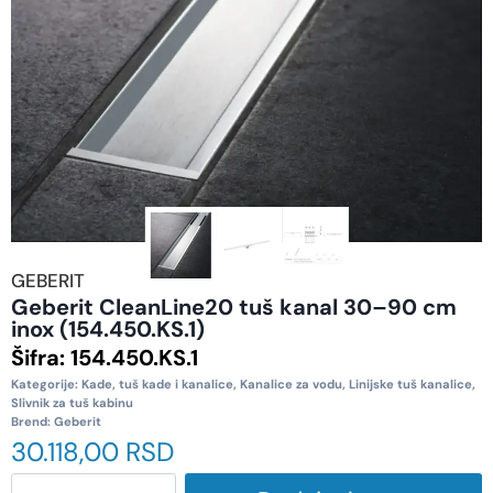
GEBERIT
Geberit CleanLine20 tuš kanal 30–90 cm
inox (154.450.KS.1)
Šifra:
154.450.KS.1
Kategorije:
Kade, tuš kade i kanalice
,
Kanalice za vodu
,
Linijske tuš kanalice
,
Slivnik za tuš kabinu
Brend:
Geberit
30.118,00
RSD