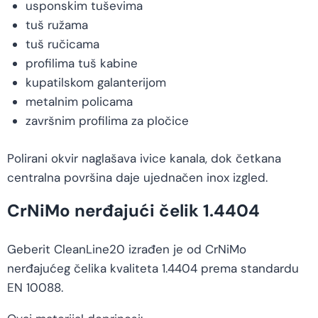
usponskim tuševima
tuš ružama
tuš ručicama
profilima tuš kabine
kupatilskom galanterijom
metalnim policama
završnim profilima za pločice
Polirani okvir naglašava ivice kanala, dok četkana
centralna površina daje ujednačen inox izgled.
CrNiMo nerđajući čelik 1.4404
Geberit CleanLine20 izrađen je od CrNiMo
nerđajućeg čelika kvaliteta 1.4404 prema standardu
EN 10088.