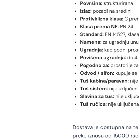
Površina:
strukturirana
Izlaz:
pozadi na sredini
Protivklizna klasa:
C prem
Klasa prema NF:
PN 24
Standard:
EN 14527, klasa
Namena:
za ugradnju unu
Ugradnja:
kao podni prost
Povišena ugradnja:
do 4 
Pogodno za:
prostorije za
Odvod / sifon:
kupuje se
Tuš kabina/paravan:
nije
Tuš sistem:
nije uključen
Slavina za tuš:
nije uklju
Tuš ručica:
nije uključena
Dostava je dostupna na teri
preko iznosa od 15000 rsd 