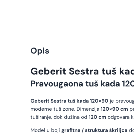
Opis
Geberit Sestra tuš ka
Pravougaona tuš kada 12
Geberit Sestra tuš kada 120×90
je pravoug
moderne tuš zone. Dimenzija
120×90 cm
pr
tuširanje, dok dužina od
120 cm
odgovara ku
Model u boji
grafitna / struktura škriljca
do