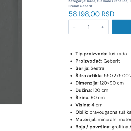
Kategorije:
Kade, tuš kade i kanalice
,
Brend:
Geberit
58.198,00
RSD
Tip proizvoda:
tuš kada
Proizvođač:
Geberit
Serija:
Sestra
Šifra artikla:
550.275.00.
Dimenzija:
120×90 cm
Dužina:
120 cm
Širina:
90 cm
Visina:
4 cm
Oblik:
pravougaona tuš k
Materijal:
mineralni mater
Boja / površina:
grafitna /