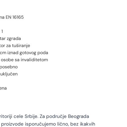
a EN 16165
 1
tar zgrada
or za tuširanje
cm iznad gotovog poda
 osobe sa invaliditetom
 posebno
 uključen
čena
toriji cele Srbije. Za područje Beograda
proizvode isporučujemo lično, bez ikakvih