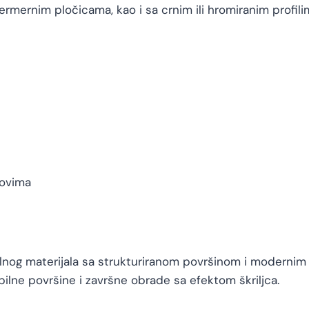
ermernim pločicama, kao i sa crnim ili hromiranim profili
novima
alnog materijala sa strukturiranom površinom i modernim 
bilne površine i završne obrade sa efektom škriljca.