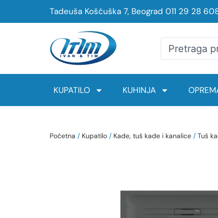
Tadeuša Košćuška 7, Beograd
011 29 28 60
KUPATILO
KUHINJA
OPREMA
Početna
/
Kupatilo
/
Kade, tuš kade i kanalice
/
Tuš ka