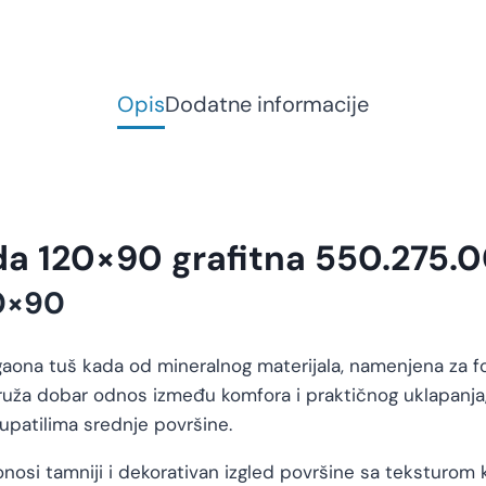
Opis
Dodatne informacije
da 120×90 grafitna 550.275.0
0×90
aona tuš kada od mineralnog materijala, namenjena za for
uža dobar odnos između komfora i praktičnog uklapanja, 
patilima srednje površine.
nosi tamniji i dekorativan izgled površine sa teksturom