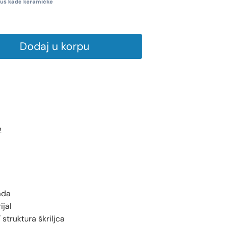
Tuš kade keramičke
Dodaj u korpu
2
ada
ijal
 struktura škriljca