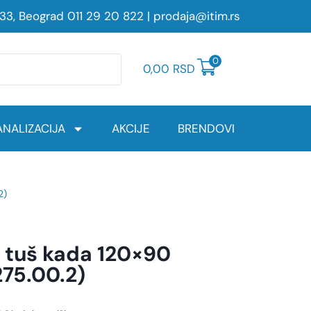
233, Beograd
011 29 20 822
|
prodaja@itim.rs
0
0,00
RSD
NALIZACIJA
AKCIJE
BRENDOVI
2)
a tuš kada 120×90
275.00.2)