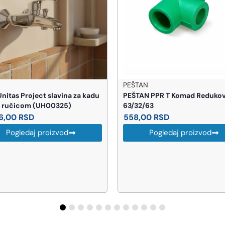
TAN
LIVARNA TITAN
TAN PPR T Komad Redukovani
TITAN Redukcija zn 2-5/4
32/63
602,00
RSD
8,00
RSD
Pogledaj proizvod
Pogledaj proizvod