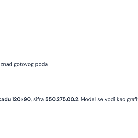
iznad gotovog poda
 kadu 120×90
, šifra
550.275.00.2
. Model se vodi kao graf