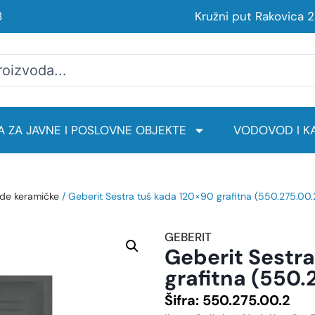
8
Kružni put Rakovica 
 ZA JAVNE I POSLOVNE OBJEKTE
VODOVOD I KA
de keramičke
/ Geberit Sestra tuš kada 120×90 grafitna (550.275.00.
GEBERIT
Geberit Sestr
grafitna (550.
Šifra:
550.275.00.2